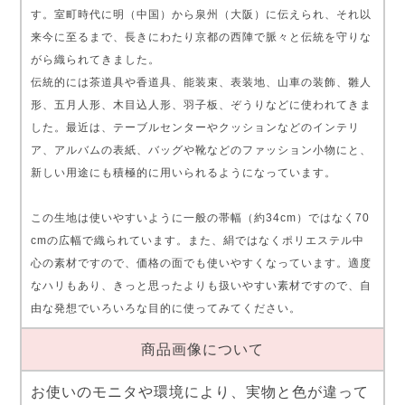
す。室町時代に明（中国）から泉州（大阪）に伝えられ、それ以
来今に至るまで、長きにわたり京都の西陣で脈々と伝統を守りな
がら織られてきました。
伝統的には茶道具や香道具、能装束、表装地、山車の装飾、雛人
形、五月人形、木目込人形、羽子板、ぞうりなどに使われてきま
した。最近は、テーブルセンターやクッションなどのインテリ
ア、アルバムの表紙、バッグや靴などのファッション小物にと、
新しい用途にも積極的に用いられるようになっています。
この生地は使いやすいように一般の帯幅（約34cm）ではなく70
cmの広幅で織られています。また、絹ではなくポリエステル中
心の素材ですので、価格の面でも使いやすくなっています。適度
なハリもあり、きっと思ったよりも扱いやすい素材ですので、自
由な発想でいろいろな目的に使ってみてください。
商品画像について
お使いのモニタや環境により、実物と色が違って