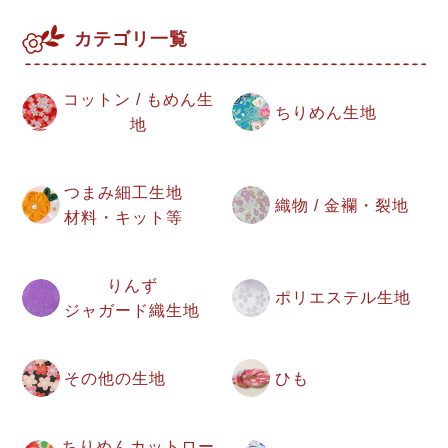
カテゴリ一覧
コットン / もめん生
ちりめん生地
地
つまみ細工生地
織物 / 金襴・裂地
材料・キット等
りんず
ポリエステル生地
ジャガード織生地
その他の生地
ひも
ちりめんカットロー