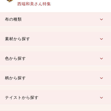
西端和美さん特集
布の種類
コットン／もめん生地
ちりめん生地
織物 金襴・裂地
りんず・ジャガード織生地
ポリエステル生地
その他の生地
ちりめんカットロール
リボン
素材から探す
コットン／木綿素材（混紡含む）
ポリエステル素材（混紡含む）
レーヨン素材
シルク素材
麻／リネン（混紡含む）
本掲載生地
色から探す
赤・ピンク
黄色・オレンジ
茶・ベージュ
緑
青・紺
紫
白・アイボリー
黒・グレイ
金・銀
多色使い
リバーシブル
柄から探す
さくら柄
梅柄
和風花柄
洋テイスト花柄
植物柄
伝統柄・古典柄
飛鳥・奈良文様
かすり柄
動物柄
縞・ストライプ
水玉・ドット
チェック・格子
小紋柄
無地
テイストから探す
古典的
かわいい
華やか
モダン
レトロ
ベーシック
しぶい
男柄
おしゃれ
なごみ
洋テイスト