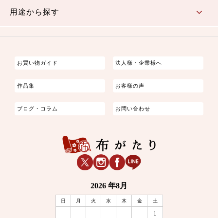
用途から探す
つまみ細工
ゆかた・じんべい
子供の着物
よさこい・舞台衣装
お祭り着
さむえ
エプロン・ホームウェア
ブラウス・シャツ・ワンピース
古ぶくさ
バッグ・ポーチ
インテリア
マスク
お買い物ガイド
法人様・企業様へ
作品集
お客様の声
ブログ・コラム
お問い合わせ