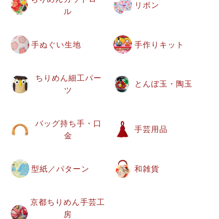
リボン
ル
手ぬぐい生地
手作りキット
ちりめん細工パー
とんぼ玉・陶玉
ツ
バッグ持ち手・口
手芸用品
金
型紙／パターン
和雑貨
京都ちりめん手芸工
房