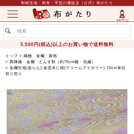
和柄生地・和布・手芸の通販店《公式》布がたり
ME
NU
5,500円(税込)以上のお買い物で送料無料
トップ
織物 金襴・裂地
西陣織 金襴・どんす類（約70cm幅・化繊）
金襴生地(金らん) 金流水に桜(クリームアイボリー) 10cm単位
切り売り