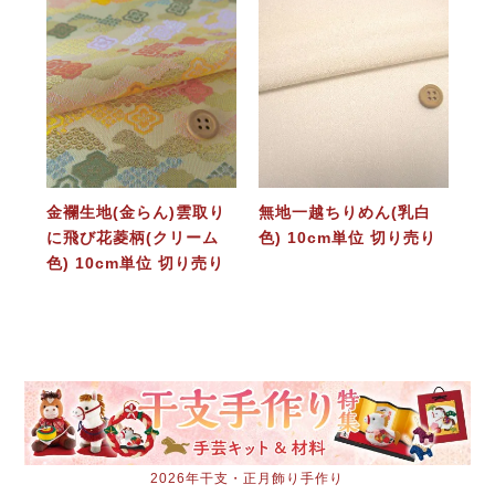
金襴生地(金らん)雲取り
無地一越ちりめん(乳白
に飛び花菱柄(クリーム
色) 10cm単位 切り売り
色) 10cm単位 切り売り
2026年干支・正月飾り手作り