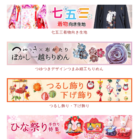
七五三着物向き生地
つゆつきデザインつまみ細工ちりめん
つるし飾り・下げ飾り