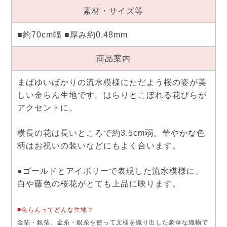
素材・サイズ等
■約70cm幅 ■厚み約0.48mm
商品案内
まばゆいばかりの流水模様にただよう桜の姿が美
しい金らん生地です。はらりとこぼれる花びらが
アクセントに。
横長の花は長いところで約3.5cm弱。華やかな色
柄はお祝いの装いなどにもよく合います。
●ゴールドとアイボリーで表現した流水模様に、
白や藤色の桜花がとても上品に映ります。
■金らんってどんな生地？
金箔・銀箔、金糸・銀糸を使って文様を織り出した豪華な織物で