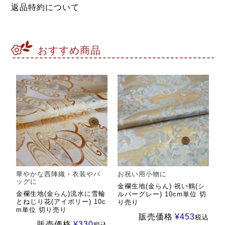
返品特約について
おすすめ商品
華やかな西陣織・衣装やバ
お祝い用小物に
ッグに
金襴生地(金らん) 祝い鶴(シ
金襴生地(金らん)流水に雪輪
ルバーグレー) 10cm単位 切
とねじり花(アイボリー) 10c
り売り
m単位 切り売り
販売価格
¥
453
税込
販売価格
¥
330
税込