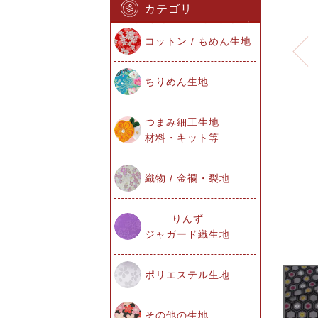
カテゴリ
コットン / もめん生地
ちりめん生地
つまみ細工生地
材料・キット等
織物 / 金襴・裂地
りんず
ジャガード織生地
ポリエステル生地
その他の生地