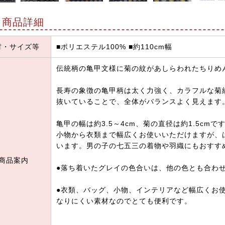
商品詳細
材・サイズ等
■ポリエステル100% ■約110cm幅
伝統柄の亀甲文様に菊の紋があしらわれたちりめ
長寿の象徴の亀甲柄は太く力強く、カラフルな菊
抜いていることで、全体がバランスよく見えます
亀甲の幅は約3.5～4cm、菊の直径は約1.5cmで
小物から衣類まで幅広くお使いいただけますが、
います。男の子の七五三の着物や羽織にもおすす
商品案内
●落ち着いたグレイの色合いは、他の色とも合わ
●衣類、バッグ、小物、インテリアなど幅広くお
なりにくい素材なのでとても便利です。