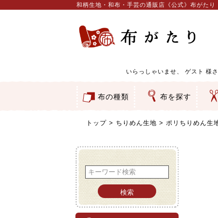
和柄生地・和布・手芸の通販店《公式》布がたり
いらっしゃいませ、
ゲスト
様さ
布の種類
布を探す
和柄生地
コットン／もめん生地
ちりめん生地
織物 金襴・裂地
りんず・ジャガード織生地
ポリエステル生地
服地
その他の生地
ちりめんカットロール
リボン
素材から探す
色から探す
柄から探す
テイストから探す
用途から探す
ち
刺
つ
動
ウ
バ
ア
押
カ
水
御
そ
トップ
ちりめん生地
ポリちりめん生地 
検索