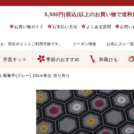
5,500円(税込)以上のお買い物で送
お買い物ガイド
お支払い方法
よくある質問
お問い
ま、現在ポイントご利用可能です。
クーポン情報
お気に入り一覧
手芸キット
季節のおすすめ
和風ひも
りめん細工・ちりめん手芸
し子・こぎん刺し
るし飾り・ひな祭り・端午の節句
物・干支
ェディング
ッグ・ポーチ・袋物
クセサリー・キーホルダー・根付類
絵・木目込み・手まり
ルトナージュ
引手芸
朱印帳
の他
和風花柄
モダン和風花柄
伝統柄
かすり柄
動物柄
縞・チェック・水玉など
その他の和風柄
洋風柄
グラデーション・ぼかし
無地・無地調
無地・手染めあづみ野木綿
ガーゼ生地
綿レース生地
つまみ細工向き
手ぬぐい
手芸用ちりめん
手芸用一越ちりめん
洗えるちりめん／ポリちりめん
正絹ちりめん／シルク
木綿ちりめん
オリジナル商品
西陣織 金襴・どんす類
西陣織 裂地・帯地
和柄りんず（綸子）生地・レーヨン
無地りんず（綸子）生地・レーヨン
ジャガード織
柄もの
無地・地模様
つまみ細工用カット済み生地
リネン／麻混生地
印伝調生地
たたみテープ／畳のへり
シルク生地
裏地
キュプラ・チュール
ゆかた・じんべい向き生地
つまみ細工生地・材料・キット等
七五三に～お子さまの着物向き生地
干支・正月手芸
つるしびな・つるし飾り
ひな祭り手作りキット
端午の節句手作りキット
鬼滅の刃・呪術廻戦特集
京都ちりめん手芸工房より・西端和美先生特集
コットン／木綿素材（混紡含む）
ポリエステル素材（混紡含む）
レーヨン素材
シルク素材
麻／リネン（混紡含む）
本掲載生地
赤・ピンク
黄色・オレンジ
茶・ベージュ
緑
青・紺
紫
白・アイボリー
黒・グレイ
金・銀
多色使い
リバーシブル
さくら柄
梅柄
和風花柄
洋テイスト花柄
植物柄
伝統柄・古典柄
飛鳥・奈良文様
かすり柄
動物柄
縞・ストライプ
水玉・ドット
チェック・格子
小紋柄
無地
古典的
かわいい
華やか
モダン
レトロ
ベーシック
しぶい
男柄
おしゃれ
なごみ
洋テイスト
つまみ細工
ゆかた・じんべい
子供の着物
ベビー袴&上着セット
よさこい・舞台衣装
お祭り着
さむえ
エプロン・ホームウェア
ブラウス・シャツ・ワンピース
古ぶくさ
バッグ・ポーチ
インテリア
マスク
ひな祭りちりめんキット
縁起物(ふくろう、まり、瓢箪
髪飾り・アクセサリー
根付・ストラップ・キーホ
巾着・がま口等
タペストリー
人形・動物
干支
その他
ふきん
コースター・ランチョンマ
バッグ・ポーチ類
その他
刺し子布（布のみ）
刺し子糸
つるしびな・つるし飾り
ひな祭り
端午の節句
動物
干支
リングピロー
ウェディングベア・ウエル
アクセサリー
ウェルカムボード
バッグ類
ポーチ類
ペンケース・メガネケース
コインケース
その他のケース・袋物
アクセサリー・髪飾り
キーホルダー・根付・スト
押絵
木目込み
手まり
たたみへり・たたみシート
ドールチャーム
編み物
刺しゅう
タペストリー
ビーズ手芸
布ぞうり
クリスマス・ハロウィン
その他のキット
夏休み手作り特集
ちりめん・木綿丸ひも
江戸打ちひも
人五・人八紐
メタリックヤーン／ひも
その他のひも
菊亀甲(グレー) 10cm単位 切り売り