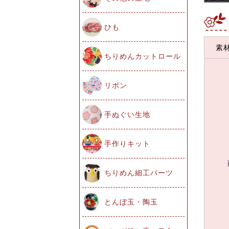
ひも
素
ちりめんカットロール
リボン
手ぬぐい生地
手作りキット
ちりめん細工パーツ
とんぼ玉・陶玉