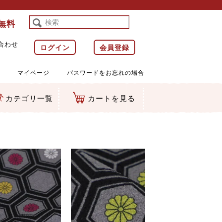
料無料
合わせ
ログイン
会員登録
マイページ
パスワードをお忘れの場合
カテゴリ一覧
カートを見る
等)
ルダー
ット類
カムマスコット
ラップ