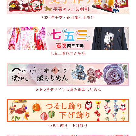
2026年干支・正月飾り手作り
七五三着物向き生地
つゆつきデザインつまみ細工ちりめん
つるし飾り・下げ飾り