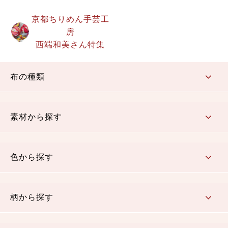
京都ちりめん手芸工
房
西端和美さん特集
布の種類
コットン／もめん生地
ちりめん生地
織物 金襴・裂地
りんず・ジャガード織生地
ポリエステル生地
その他の生地
ちりめんカットロール
リボン
素材から探す
コットン／木綿素材（混紡含む）
ポリエステル素材（混紡含む）
レーヨン素材
シルク素材
麻／リネン（混紡含む）
本掲載生地
色から探す
赤・ピンク
黄色・オレンジ
茶・ベージュ
緑
青・紺
紫
白・アイボリー
黒・グレイ
金・銀
多色使い
リバーシブル
柄から探す
さくら柄
梅柄
和風花柄
洋テイスト花柄
植物柄
伝統柄・古典柄
飛鳥・奈良文様
かすり柄
動物柄
縞・ストライプ
水玉・ドット
チェック・格子
小紋柄
無地