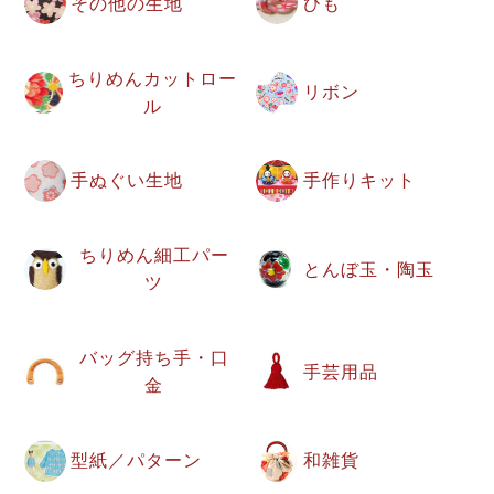
その他の生地
ひも
ちりめんカットロー
リボン
ル
手ぬぐい生地
手作りキット
ちりめん細工パー
とんぼ玉・陶玉
ツ
バッグ持ち手・口
手芸用品
金
型紙／パターン
和雑貨