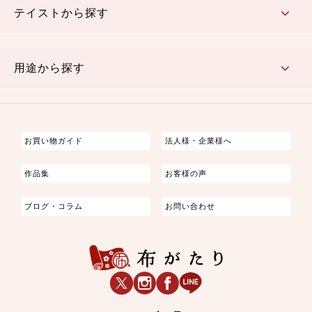
テイストから探す
古典的
かわいい
華やか
モダン
レトロ
ベーシック
しぶい
男柄
おしゃれ
なごみ
洋テイスト
用途から探す
つまみ細工
ゆかた・じんべい
子供の着物
よさこい・舞台衣装
お祭り着
さむえ
エプロン・ホームウェア
ブラウス・シャツ・ワンピース
古ぶくさ
バッグ・ポーチ
インテリア
マスク
お買い物ガイド
法人様・企業様へ
作品集
お客様の声
ブログ・コラム
お問い合わせ