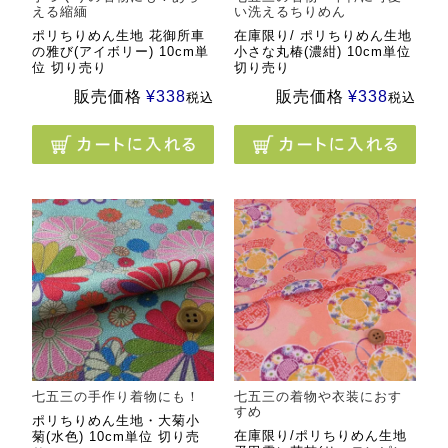
える縮緬
い洗えるちりめん
ポリちりめん生地 花御所車
在庫限り/ ポリちりめん生地
の雅び(アイボリー) 10cm単
小さな丸椿(濃紺) 10cm単位
位 切り売り
切り売り
販売価格
¥
338
販売価格
¥
338
税込
税込
七五三の手作り着物にも！
七五三の着物や衣装におす
すめ
ポリちりめん生地・大菊小
在庫限り/ポリちりめん生地
菊(水色) 10cm単位 切り売