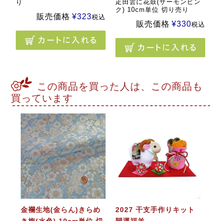
疋田雲に花鼓(サーモンピン
り
ク) 10cm単位 切り売り
販売価格
¥
323
税込
販売価格
¥
330
税込
この商品を買った人は、この商品も
買っています
金襴生地(金らん)きらめ
2027 干支手作りキット
き梅(水色) 10cm単位 切
開運福羊