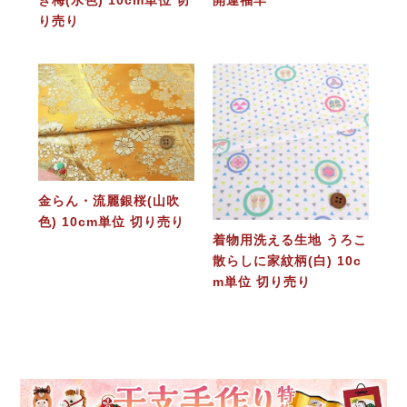
り売り
金らん・流麗銀桜(山吹
色) 10cm単位 切り売り
着物用洗える生地 うろこ
散らしに家紋柄(白) 10c
m単位 切り売り