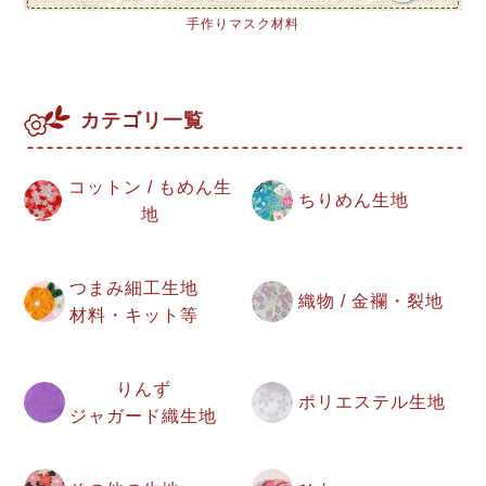
手作りマスク材料
カテゴリ一覧
コットン / もめん生
ちりめん生地
地
つまみ細工生地
織物 / 金襴・裂地
材料・キット等
りんず
ポリエステル生地
ジャガード織生地