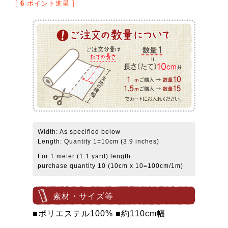
[
6
ポイント進呈 ]
Width: As specified below
Length: Quantity 1=10cm (3.9 inches)
For 1 meter (1.1 yard) length
purchase quantity 10 (10cm x 10=100cm/1m)
素材・サイズ等
■ポリエステル100% ■約110cm幅