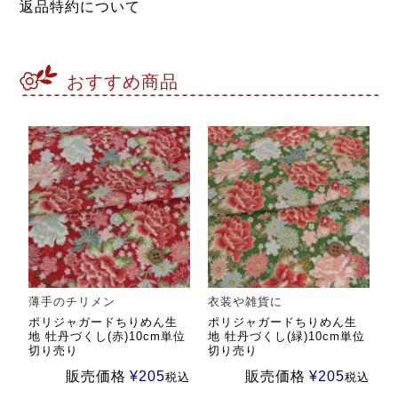
返品特約について
おすすめ商品
薄手のチリメン
衣装や雑貨に
ポリジャガードちりめん生
ポリジャガードちりめん生
地 牡丹づくし(赤)10cm単位
地 牡丹づくし(緑)10cm単位
切り売り
切り売り
販売価格
¥
205
販売価格
¥
205
税込
税込