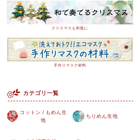
クリスマスも和風に
手作りマスク材料
カテゴリ一覧
コットン / もめん生
ちりめん生地
地