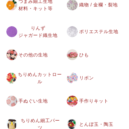
つまみ細工生地
織物 / 金襴・裂地
材料・キット等
りんず
ポリエステル生地
ジャガード織生地
その他の生地
ひも
ちりめんカットロー
リボン
ル
手ぬぐい生地
手作りキット
ちりめん細工パー
とんぼ玉・陶玉
ツ