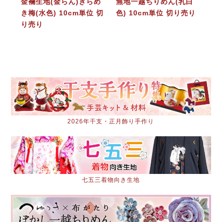
金襴生地(金らん)きらめ
無地一越ちりめん(乳白
き梅(水色) 10cm単位 切
色) 10cm単位 切り売り
り売り
2026年干支・正月飾り手作り
七五三着物向き生地