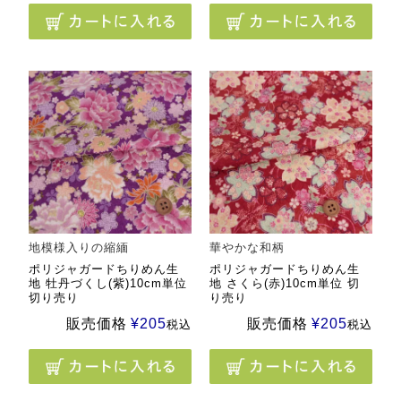
地模様入りの縮緬
華やかな和柄
ポリジャガードちりめん生
ポリジャガードちりめん生
地 牡丹づくし(紫)10cm単位
地 さくら(赤)10cm単位 切
切り売り
り売り
販売価格
¥
205
販売価格
¥
205
税込
税込