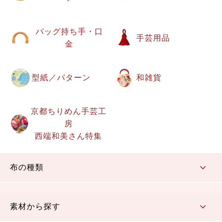
バッグ持ち手・口
手芸用品
金
型紙／パターン
和雑貨
京都ちりめん手芸工
房
西端和美さん特集
布の種類
コットン／もめん生地
ちりめん生地
織物 金襴・裂地
りんず・ジャガード織生地
ポリエステル生地
その他の生地
ちりめんカットロール
リボン
素材から探す