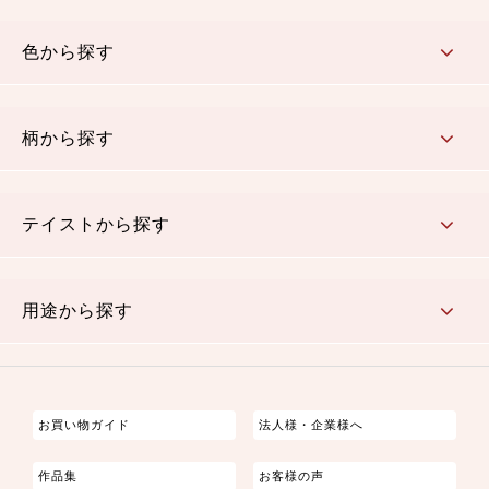
コットン／木綿素材（混紡含む）
ポリエステル素材（混紡含む）
レーヨン素材
シルク素材
麻／リネン（混紡含む）
本掲載生地
色から探す
赤・ピンク
黄色・オレンジ
茶・ベージュ
緑
青・紺
紫
白・アイボリー
黒・グレイ
金・銀
多色使い
リバーシブル
柄から探す
さくら柄
梅柄
和風花柄
洋テイスト花柄
植物柄
伝統柄・古典柄
飛鳥・奈良文様
かすり柄
動物柄
縞・ストライプ
水玉・ドット
チェック・格子
小紋柄
無地
テイストから探す
古典的
かわいい
華やか
モダン
レトロ
ベーシック
しぶい
男柄
おしゃれ
なごみ
洋テイスト
用途から探す
つまみ細工
ゆかた・じんべい
子供の着物
よさこい・舞台衣装
お祭り着
さむえ
エプロン・ホームウェア
ブラウス・シャツ・ワンピース
古ぶくさ
バッグ・ポーチ
インテリア
マスク
お買い物ガイド
法人様・企業様へ
作品集
お客様の声