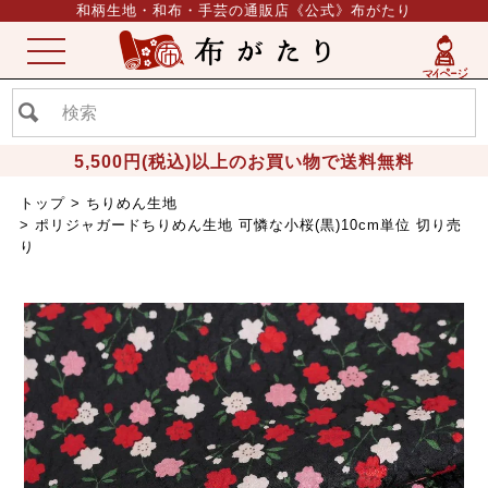
和柄生地・和布・手芸の通販店《公式》布がたり
ME
NU
5,500円(税込)以上のお買い物で送料無料
トップ
ちりめん生地
ポリジャガードちりめん生地 可憐な小桜(黒)10cm単位 切り売
り