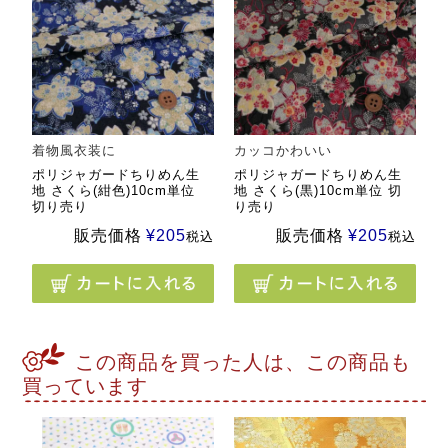
着物風衣装に
カッコかわいい
ポリジャガードちりめん生
ポリジャガードちりめん生
地 さくら(紺色)10cm単位
地 さくら(黒)10cm単位 切
切り売り
り売り
販売価格
¥
205
販売価格
¥
205
税込
税込
この商品を買った人は、この商品も
買っています