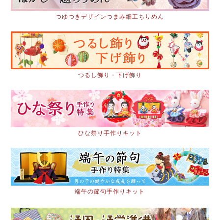
つゆつきデザインつまみ細工ちりめん
つるし飾り・下げ飾り
ひな祭り手作りキット
端午の節句手作りキット