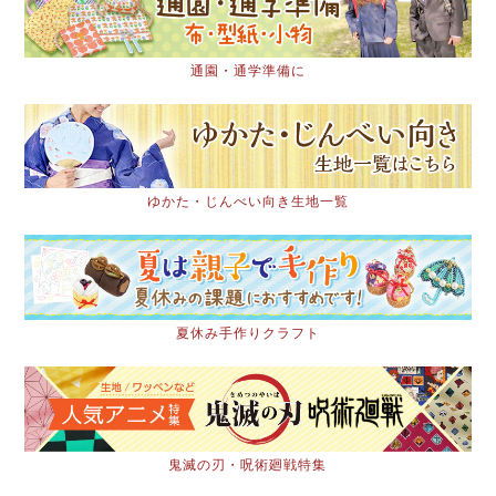
通園・通学準備に
ゆかた・じんべい向き生地一覧
夏休み手作りクラフト
鬼滅の刃・呪術廻戦特集