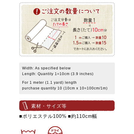
Width: As specified below
Length: Quantity 1=10cm (3.9 inches)
For 1 meter (1.1 yard) length
purchase quantity 10 (10cm x 10=100cm/1m)
素材・サイズ等
■ポリエステル100% ■約110cm幅