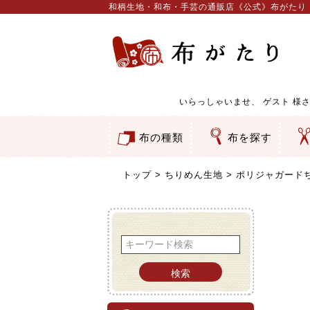
和柄生地・和布・手芸の通販店《公式》布がたり
いらっしゃいませ、
ゲスト
様さ
布の種類
布を探す
和柄生地
コットン／もめん生地
ちりめん生地
織物 金襴・裂地
りんず・ジャガード織生地
ポリエステル生地
服地
その他の生地
ちりめんカットロール
リボン
素材から探す
色から探す
柄から探す
テイストから探す
用途から探す
ち
刺
つ
動
ウ
バ
ア
押
カ
水
御
そ
トップ
ちりめん生地
ポリジャガードち
検索