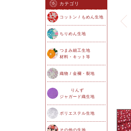
カテゴリ
コットン / もめん生地
ちりめん生地
つまみ細工生地
材料・キット等
織物 / 金襴・裂地
りんず
ジャガード織生地
ポリエステル生地
その他の生地