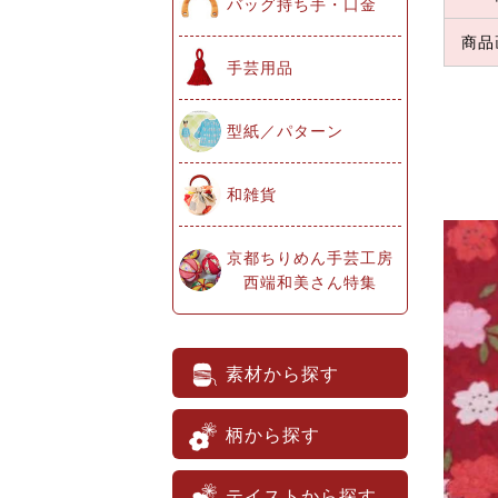
バッグ持ち手・口金
商品
手芸用品
型紙／パターン
和雑貨
京都ちりめん手芸工房
西端和美さん特集
素材から探す
柄から探す
テイストから探す