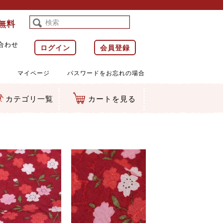
料無料
合わせ
ログイン
会員登録
マイページ
パスワードをお忘れの場合
カテゴリ一覧
カートを見る
等)
ルダー
ット類
カムマスコット
ラップ