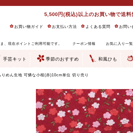
5,500円(税込)以上のお買い物で送
お買い物ガイド
お支払い方法
よくある質問
お問い
ま、現在ポイントご利用可能です。
クーポン情報
お気に入り一覧
手芸キット
季節のおすすめ
和風ひも
りめん細工・ちりめん手芸
し子・こぎん刺し
るし飾り・ひな祭り・端午の節句
物・干支
ェディング
ッグ・ポーチ・袋物
クセサリー・キーホルダー・根付類
絵・木目込み・手まり
ルトナージュ
引手芸
朱印帳
の他
和風花柄
モダン和風花柄
伝統柄
かすり柄
動物柄
縞・チェック・水玉など
その他の和風柄
洋風柄
グラデーション・ぼかし
無地・無地調
無地・手染めあづみ野木綿
ガーゼ生地
綿レース生地
つまみ細工向き
手ぬぐい
手芸用ちりめん
手芸用一越ちりめん
洗えるちりめん／ポリちりめん
正絹ちりめん／シルク
木綿ちりめん
オリジナル商品
西陣織 金襴・どんす類
西陣織 裂地・帯地
和柄りんず（綸子）生地・レーヨン
無地りんず（綸子）生地・レーヨン
ジャガード織
柄もの
無地・地模様
つまみ細工用カット済み生地
リネン／麻混生地
印伝調生地
たたみテープ／畳のへり
シルク生地
裏地
キュプラ・チュール
ゆかた・じんべい向き生地
つまみ細工生地・材料・キット等
七五三に～お子さまの着物向き生地
干支・正月手芸
つるしびな・つるし飾り
ひな祭り手作りキット
端午の節句手作りキット
鬼滅の刃・呪術廻戦特集
京都ちりめん手芸工房より・西端和美先生特集
コットン／木綿素材（混紡含む）
ポリエステル素材（混紡含む）
レーヨン素材
シルク素材
麻／リネン（混紡含む）
本掲載生地
赤・ピンク
黄色・オレンジ
茶・ベージュ
緑
青・紺
紫
白・アイボリー
黒・グレイ
金・銀
多色使い
リバーシブル
さくら柄
梅柄
和風花柄
洋テイスト花柄
植物柄
伝統柄・古典柄
飛鳥・奈良文様
かすり柄
動物柄
縞・ストライプ
水玉・ドット
チェック・格子
小紋柄
無地
古典的
かわいい
華やか
モダン
レトロ
ベーシック
しぶい
男柄
おしゃれ
なごみ
洋テイスト
つまみ細工
ゆかた・じんべい
子供の着物
ベビー袴&上着セット
よさこい・舞台衣装
お祭り着
さむえ
エプロン・ホームウェア
ブラウス・シャツ・ワンピース
古ぶくさ
バッグ・ポーチ
インテリア
マスク
ひな祭りちりめんキット
縁起物(ふくろう、まり、瓢箪
髪飾り・アクセサリー
根付・ストラップ・キーホ
巾着・がま口等
タペストリー
人形・動物
干支
その他
ふきん
コースター・ランチョンマ
バッグ・ポーチ類
その他
刺し子布（布のみ）
刺し子糸
つるしびな・つるし飾り
ひな祭り
端午の節句
動物
干支
リングピロー
ウェディングベア・ウエル
アクセサリー
ウェルカムボード
バッグ類
ポーチ類
ペンケース・メガネケース
コインケース
その他のケース・袋物
アクセサリー・髪飾り
キーホルダー・根付・スト
押絵
木目込み
手まり
たたみへり・たたみシート
ドールチャーム
編み物
刺しゅう
タペストリー
ビーズ手芸
布ぞうり
クリスマス・ハロウィン
その他のキット
夏休み手作り特集
ちりめん・木綿丸ひも
江戸打ちひも
人五・人八紐
メタリックヤーン／ひも
その他のひも
りめん生地 可憐な小桜(赤)10cm単位 切り売り