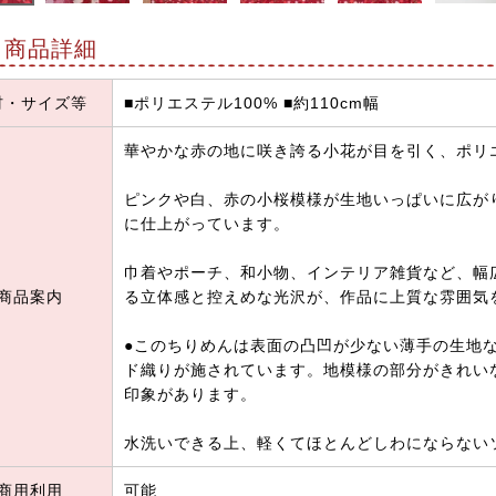
商品詳細
材・サイズ等
■ポリエステル100% ■約110cm幅
華やかな赤の地に咲き誇る小花が目を引く、ポリ
ピンクや白、赤の小桜模様が生地いっぱいに広が
に仕上がっています。
巾着やポーチ、和小物、インテリア雑貨など、幅
商品案内
る立体感と控えめな光沢が、作品に上質な雰囲気
●このちりめんは表面の凸凹が少ない薄手の生地
ド織りが施されています。地模様の部分がきれい
印象があります。
水洗いできる上、軽くてほとんどしわにならない
商用利用
可能