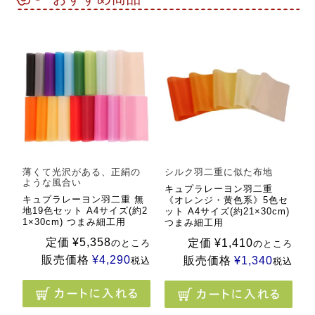
薄くて光沢がある、正絹の
シルク羽二重に似た布地
ような風合い
キュプラレーヨン羽二重
キュプラレーヨン羽二重 無
《オレンジ・黄色系》5色セ
地19色セット A4サイズ(約2
ット A4サイズ(約21×30cm)
1×30cm) つまみ細工用
つまみ細工用
定価
¥
5,358
定価
¥
1,410
のところ
のところ
販売価格
¥
4,290
販売価格
¥
1,340
税込
税込