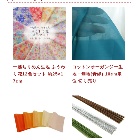
一越ちりめん生地 ふうわ
コットンオーガンジー生
り花12色セット 約25×1
地・無地(青緑) 10cm単
7cm
位 切り売り