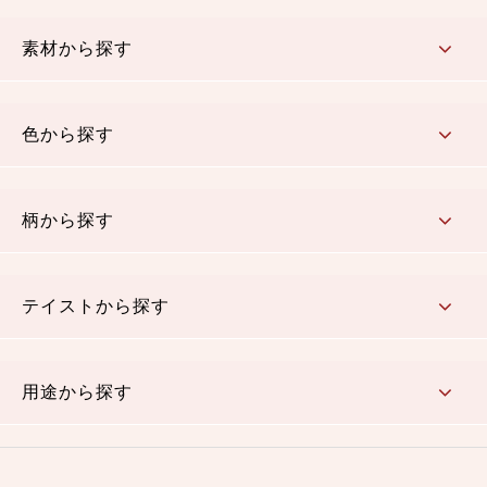
コットン／もめん生地
ちりめん生地
織物 金襴・裂地
りんず・ジャガード織生地
ポリエステル生地
その他の生地
ちりめんカットロール
リボン
素材から探す
コットン／木綿素材（混紡含む）
ポリエステル素材（混紡含む）
レーヨン素材
シルク素材
麻／リネン（混紡含む）
本掲載生地
色から探す
赤・ピンク
黄色・オレンジ
茶・ベージュ
緑
青・紺
紫
白・アイボリー
黒・グレイ
金・銀
多色使い
リバーシブル
柄から探す
さくら柄
梅柄
和風花柄
洋テイスト花柄
植物柄
伝統柄・古典柄
飛鳥・奈良文様
かすり柄
動物柄
縞・ストライプ
水玉・ドット
チェック・格子
小紋柄
無地
テイストから探す
古典的
かわいい
華やか
モダン
レトロ
ベーシック
しぶい
男柄
おしゃれ
なごみ
洋テイスト
用途から探す
つまみ細工
ゆかた・じんべい
子供の着物
よさこい・舞台衣装
お祭り着
さむえ
エプロン・ホームウェア
ブラウス・シャツ・ワンピース
古ぶくさ
バッグ・ポーチ
インテリア
マスク