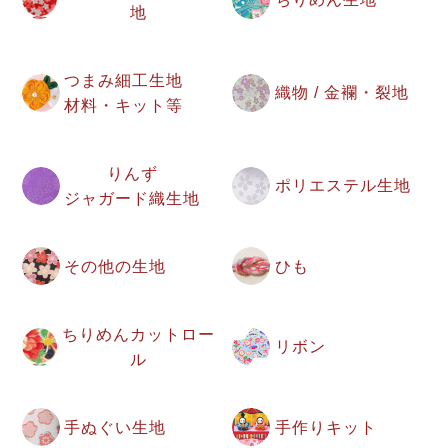
地
つまみ細工生地
織物 / 金襴・裂地
材料・キット等
りんず
ポリエステル生地
ジャガード織生地
その他の生地
ひも
ちりめんカットロー
リボン
ル
手ぬぐい生地
手作りキット