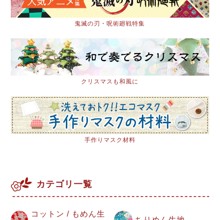
鬼滅の刃・呪術廻戦特集
クリスマスも和風に
手作りマスク材料
カテゴリ一覧
コットン / もめん生
ちりめん生地