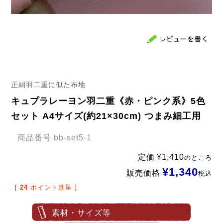
正絹羽二重に似た布地
キュプラレーヨン羽二重《赤・ピンク系》5色
セット A4サイズ(約21×30cm) つまみ細工用
商品番号
bb-set5-1
定価
¥
1,410
のところ
¥
1,340
販売価格
税込
[
24
ポイント進呈 ]
素材・サイズ等