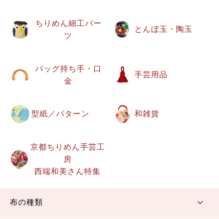
ちりめん細工パー
とんぼ玉・陶玉
ツ
バッグ持ち手・口
手芸用品
金
型紙／パターン
和雑貨
京都ちりめん手芸工
房
西端和美さん特集
布の種類