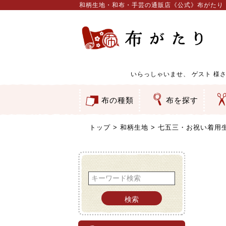
和柄生地・和布・手芸の通販店《公式》布がたり
いらっしゃいませ、
ゲスト
様さ
布の種類
布を探す
和柄生地
コットン／もめん生地
ちりめん生地
織物 金襴・裂地
りんず・ジャガード織生地
ポリエステル生地
服地
その他の生地
ちりめんカットロール
リボン
素材から探す
色から探す
柄から探す
テイストから探す
用途から探す
ち
刺
つ
動
ウ
バ
ア
押
カ
水
御
そ
トップ
和柄生地
七五三・お祝い着用
検索