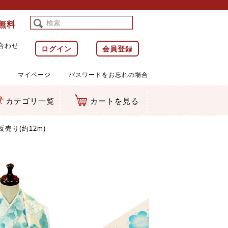
料無料
合わせ
ログイン
会員登録
マイページ
パスワードをお忘れの場合
カテゴリ一覧
カートを見る
等)
ルダー
ット類
カムマスコット
ラップ
売り(約12m)