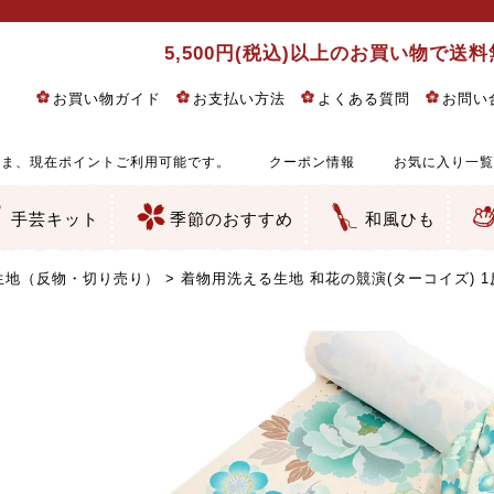
5,500円(税込)以上のお買い物で送
お買い物ガイド
お支払い方法
よくある質問
お問い
ま、現在ポイントご利用可能です。
クーポン情報
お気に入り一覧
手芸キット
季節のおすすめ
和風ひも
りめん細工・ちりめん手芸
し子・こぎん刺し
るし飾り・ひな祭り・端午の節句
物・干支
ェディング
ッグ・ポーチ・袋物
クセサリー・キーホルダー・根付類
絵・木目込み・手まり
ルトナージュ
引手芸
朱印帳
の他
和風花柄
モダン和風花柄
伝統柄
かすり柄
動物柄
縞・チェック・水玉など
その他の和風柄
洋風柄
グラデーション・ぼかし
無地・無地調
無地・手染めあづみ野木綿
ガーゼ生地
綿レース生地
つまみ細工向き
手ぬぐい
手芸用ちりめん
手芸用一越ちりめん
洗えるちりめん／ポリちりめん
正絹ちりめん／シルク
木綿ちりめん
オリジナル商品
西陣織 金襴・どんす類
西陣織 裂地・帯地
和柄りんず（綸子）生地・レーヨン
無地りんず（綸子）生地・レーヨン
ジャガード織
柄もの
無地・地模様
つまみ細工用カット済み生地
リネン／麻混生地
印伝調生地
たたみテープ／畳のへり
シルク生地
裏地
キュプラ・チュール
ゆかた・じんべい向き生地
つまみ細工生地・材料・キット等
七五三に～お子さまの着物向き生地
干支・正月手芸
つるしびな・つるし飾り
ひな祭り手作りキット
端午の節句手作りキット
鬼滅の刃・呪術廻戦特集
京都ちりめん手芸工房より・西端和美先生特集
コットン／木綿素材（混紡含む）
ポリエステル素材（混紡含む）
レーヨン素材
シルク素材
麻／リネン（混紡含む）
本掲載生地
赤・ピンク
黄色・オレンジ
茶・ベージュ
緑
青・紺
紫
白・アイボリー
黒・グレイ
金・銀
多色使い
リバーシブル
さくら柄
梅柄
和風花柄
洋テイスト花柄
植物柄
伝統柄・古典柄
飛鳥・奈良文様
かすり柄
動物柄
縞・ストライプ
水玉・ドット
チェック・格子
小紋柄
無地
古典的
かわいい
華やか
モダン
レトロ
ベーシック
しぶい
男柄
おしゃれ
なごみ
洋テイスト
つまみ細工
ゆかた・じんべい
子供の着物
ベビー袴&上着セット
よさこい・舞台衣装
お祭り着
さむえ
エプロン・ホームウェア
ブラウス・シャツ・ワンピース
古ぶくさ
バッグ・ポーチ
インテリア
マスク
ひな祭りちりめんキット
縁起物(ふくろう、まり、瓢箪
髪飾り・アクセサリー
根付・ストラップ・キーホ
巾着・がま口等
タペストリー
人形・動物
干支
その他
ふきん
コースター・ランチョンマ
バッグ・ポーチ類
その他
刺し子布（布のみ）
刺し子糸
つるしびな・つるし飾り
ひな祭り
端午の節句
動物
干支
リングピロー
ウェディングベア・ウエル
アクセサリー
ウェルカムボード
バッグ類
ポーチ類
ペンケース・メガネケース
コインケース
その他のケース・袋物
アクセサリー・髪飾り
キーホルダー・根付・スト
押絵
木目込み
手まり
たたみへり・たたみシート
ドールチャーム
編み物
刺しゅう
タペストリー
ビーズ手芸
布ぞうり
クリスマス・ハロウィン
その他のキット
夏休み手作り特集
ちりめん・木綿丸ひも
江戸打ちひも
人五・人八紐
メタリックヤーン／ひも
その他のひも
生地（反物・切り売り）
着物用洗える生地 和花の競演(ターコイズ) 1反