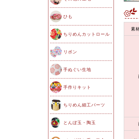
ひも
素
ちりめんカットロール
リボン
手ぬぐい生地
手作りキット
ちりめん細工パーツ
とんぼ玉・陶玉