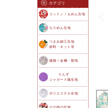
カテゴリ
コットン / もめん生地
ちりめん生地
つまみ細工生地
材料・キット等
織物 / 金襴・裂地
りんず
ジャガード織生地
ポリエステル生地
その他の生地