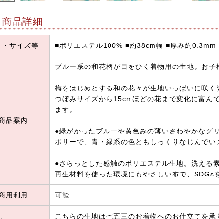
商品詳細
材・サイズ等
■ポリエステル100% ■約38cm幅 ■厚み約0.3mm
ブルー系の和花柄が目をひく着物用の生地。お子
梅をはじめとする和の花々が生地いっぱいに咲く
つぼみサイズから15cmほどの花まで変化に富ん
ます。
商品案内
●緑がかったブルーや黄色みの薄いさわやかなグ
ボリーで、青・緑系の色ともしっくりなじんでい
●さらっとした感触のポリエステル生地。洗える
再生材料を使った環境にもやさしい布で、SDGs
商用利用
可能
こちらの生地は七五三のお着物へのお仕立てを承