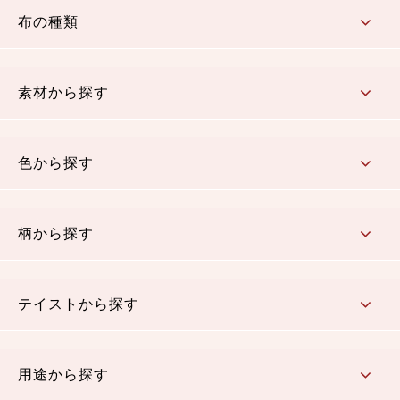
布の種類
コットン／もめん生地
ちりめん生地
織物 金襴・裂地
りんず・ジャガード織生地
ポリエステル生地
その他の生地
ちりめんカットロール
リボン
素材から探す
コットン／木綿素材（混紡含む）
ポリエステル素材（混紡含む）
レーヨン素材
シルク素材
麻／リネン（混紡含む）
本掲載生地
色から探す
赤・ピンク
黄色・オレンジ
茶・ベージュ
緑
青・紺
紫
白・アイボリー
黒・グレイ
金・銀
多色使い
リバーシブル
柄から探す
さくら柄
梅柄
和風花柄
洋テイスト花柄
植物柄
伝統柄・古典柄
飛鳥・奈良文様
かすり柄
動物柄
縞・ストライプ
水玉・ドット
チェック・格子
小紋柄
無地
テイストから探す
古典的
かわいい
華やか
モダン
レトロ
ベーシック
しぶい
男柄
おしゃれ
なごみ
洋テイスト
用途から探す