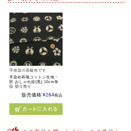
手捺染の高級布です
手染め和風コットン生地・
匠 おしゃれ紋(黒) 10cm単
位 切り売り
販売価格
¥
264
税込