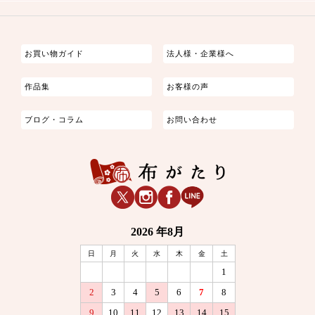
つまみ細工
ゆかた・じんべい
子供の着物
よさこい・舞台衣装
お祭り着
さむえ
エプロン・ホームウェア
ブラウス・シャツ・ワンピース
古ぶくさ
バッグ・ポーチ
インテリア
マスク
お買い物ガイド
法人様・企業様へ
作品集
お客様の声
ブログ・コラム
お問い合わせ