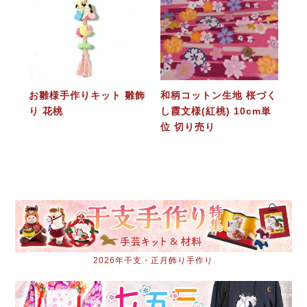
お雛様手作りキット 雛飾
和柄コットン生地 桜づく
り 花桃
し霞文様(紅桃) 10cm単
位 切り売り
2026年干支・正月飾り手作り