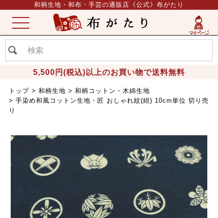
和柄生地・和布・手芸の通販店《公式》布がたり
ME
NU
5,500円(税込)以上のお買い物で送料無料
トップ
和柄生地
和柄コットン・木綿生地
手染め和風コットン生地・匠 おしゃれ紋(紺) 10cm単位 切り売
り