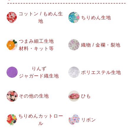
コットン / もめん生
ちりめん生地
地
つまみ細工生地
織物 / 金襴・裂地
材料・キット等
りんず
ポリエステル生地
ジャガード織生地
その他の生地
ひも
ちりめんカットロー
リボン
ル