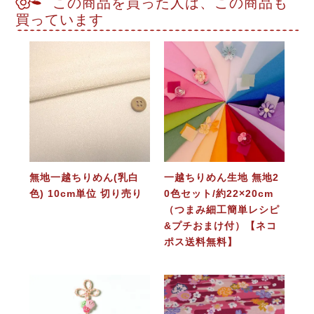
この商品を買った人は、この商品も
買っています
無地一越ちりめん(乳白
一越ちりめん生地 無地2
色) 10cm単位 切り売り
0色セット/約22×20cm
（つまみ細工簡単レシピ
&プチおまけ付）【ネコ
ポス送料無料】