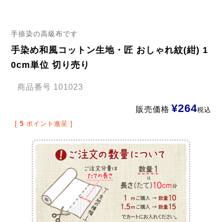
手捺染の高級布です
手染め和風コットン生地・匠 おしゃれ紋(紺) 1
0cm単位 切り売り
商品番号
101023
¥
264
販売価格
税込
[
5
ポイント進呈 ]