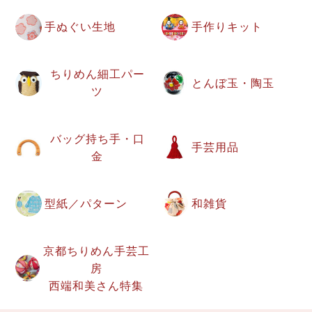
手ぬぐい生地
手作りキット
ちりめん細工パー
とんぼ玉・陶玉
ツ
バッグ持ち手・口
手芸用品
金
型紙／パターン
和雑貨
京都ちりめん手芸工
房
西端和美さん特集