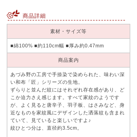
商品詳細
素材・サイズ等
■綿100% ■約110cm幅 ■厚み約0.47mm
商品案内
あづみ野の工房で手捺染で染められた、味わい深
い和布「匠」シリーズの生地。
ずらりと並んだ紋にはそれぞれ存在感があり、ど
こか迫力さえ感じます。すべて家紋のようです
が、よく見ると唐辛子、羽子板、はさみなど、身
近なものを家紋風にデザインした洒落紋も含まれ
ていて、見ていると楽しいですよ♪
紋ひとつ分は、直径約3.5cm。