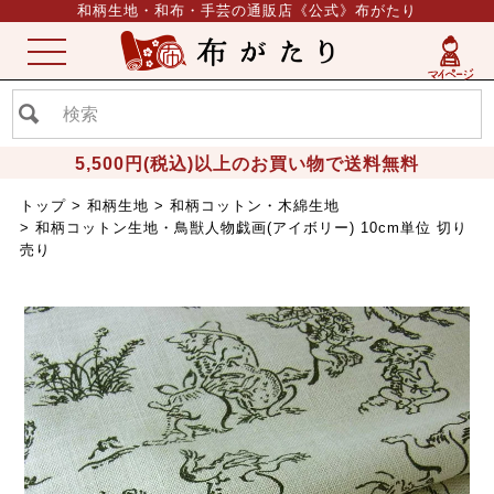
和柄生地・和布・手芸の通販店《公式》布がたり
ME
NU
5,500円(税込)以上のお買い物で送料無料
トップ
和柄生地
和柄コットン・木綿生地
和柄コットン生地・鳥獣人物戯画(アイボリー) 10cm単位 切り
売り