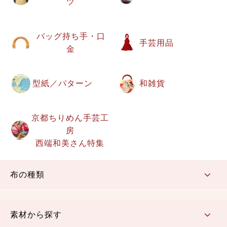
ツ
バッグ持ち手・口
手芸用品
金
型紙／パターン
和雑貨
京都ちりめん手芸工
房
西端和美さん特集
布の種類
コットン／もめん生地
ちりめん生地
織物 金襴・裂地
りんず・ジャガード織生地
ポリエステル生地
その他の生地
ちりめんカットロール
リボン
素材から探す