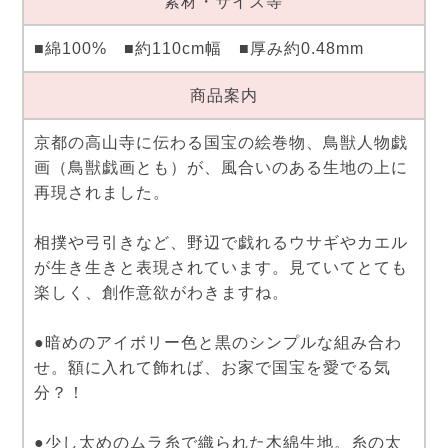
素材・サイズ等
■綿100% ■約110cm幅 ■厚み約0.48mm
商品案内
京都の高山寺に伝わる国宝の絵巻物、鳥獣人物戯
画（鳥獣戯画とも）が、風合いのある生地の上に
再現されました。
相撲や弓引きなど、野辺で戯れるウサギやカエル
が生き生きと表現されています。見ていてとても
楽しく、創作意欲がわきますね。
●暗めのアイボリー色と黒のシンプルな組み合わ
せ。額に入れて飾れば、お家で国宝を愛でる気
分？！
●少し太めのムラ糸で織られた木綿生地。糸の太