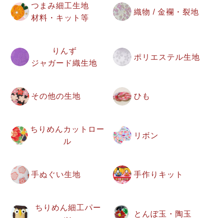
つまみ細工生地
織物 / 金襴・裂地
材料・キット等
りんず
ポリエステル生地
ジャガード織生地
その他の生地
ひも
ちりめんカットロー
リボン
ル
手ぬぐい生地
手作りキット
ちりめん細工パー
とんぼ玉・陶玉