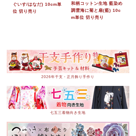
和柄コットン生地 藍染め
ぐいす/はなだ) 10cm単
調雲海に菊と扇(藍) 10c
位 切り売り
m単位 切り売り
2026年干支・正月飾り手作り
七五三着物向き生地