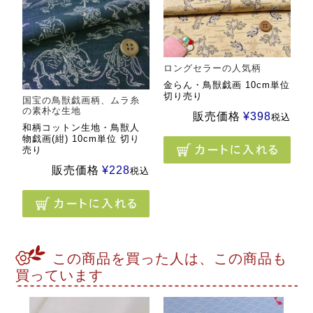
ロングセラーの人気柄
金らん・鳥獣戯画 10cm単位
切り売り
国宝の鳥獣戯画柄、ムラ糸
の素朴な生地
販売価格
¥
398
税込
和柄コットン生地・鳥獣人
物戯画(紺) 10cm単位 切り
売り
販売価格
¥
228
税込
この商品を買った人は、この商品も
買っています