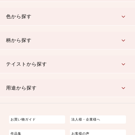
コットン／木綿素材（混紡含む）
ポリエステル素材（混紡含む）
レーヨン素材
シルク素材
麻／リネン（混紡含む）
本掲載生地
色から探す
赤・ピンク
黄色・オレンジ
茶・ベージュ
緑
青・紺
紫
白・アイボリー
黒・グレイ
金・銀
多色使い
リバーシブル
柄から探す
さくら柄
梅柄
和風花柄
洋テイスト花柄
植物柄
伝統柄・古典柄
飛鳥・奈良文様
かすり柄
動物柄
縞・ストライプ
水玉・ドット
チェック・格子
小紋柄
無地
テイストから探す
古典的
かわいい
華やか
モダン
レトロ
ベーシック
しぶい
男柄
おしゃれ
なごみ
洋テイスト
用途から探す
つまみ細工
ゆかた・じんべい
子供の着物
よさこい・舞台衣装
お祭り着
さむえ
エプロン・ホームウェア
ブラウス・シャツ・ワンピース
古ぶくさ
バッグ・ポーチ
インテリア
マスク
お買い物ガイド
法人様・企業様へ
作品集
お客様の声