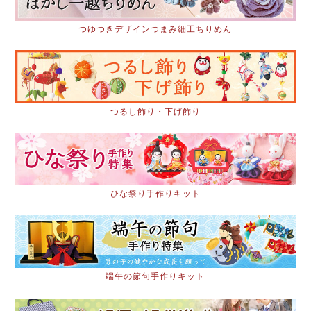
つゆつきデザインつまみ細工ちりめん
つるし飾り・下げ飾り
ひな祭り手作りキット
端午の節句手作りキット