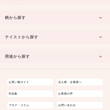
赤・ピンク
黄色・オレンジ
茶・ベージュ
緑
青・紺
紫
白・アイボリー
黒・グレイ
金・銀
多色使い
リバーシブル
柄から探す
さくら柄
梅柄
和風花柄
洋テイスト花柄
植物柄
伝統柄・古典柄
飛鳥・奈良文様
かすり柄
動物柄
縞・ストライプ
水玉・ドット
チェック・格子
小紋柄
無地
テイストから探す
古典的
かわいい
華やか
モダン
レトロ
ベーシック
しぶい
男柄
おしゃれ
なごみ
洋テイスト
用途から探す
つまみ細工
ゆかた・じんべい
子供の着物
よさこい・舞台衣装
お祭り着
さむえ
エプロン・ホームウェア
ブラウス・シャツ・ワンピース
古ぶくさ
バッグ・ポーチ
インテリア
マスク
お買い物ガイド
法人様・企業様へ
作品集
お客様の声
ブログ・コラム
お問い合わせ