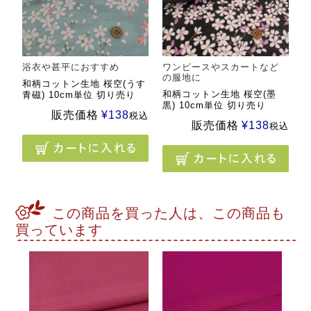
浴衣や甚平におすすめ
ワンピースやスカートなど
の服地に
和柄コットン生地 桜空(うす
和柄コットン生地 桜空(墨
青磁) 10cm単位 切り売り
黒) 10cm単位 切り売り
販売価格
¥
138
税込
販売価格
¥
138
税込
この商品を買った人は、この商品も
買っています