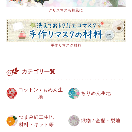
クリスマスも和風に
手作りマスク材料
カテゴリ一覧
コットン / もめん生
ちりめん生地
地
つまみ細工生地
織物 / 金襴・裂地
材料・キット等