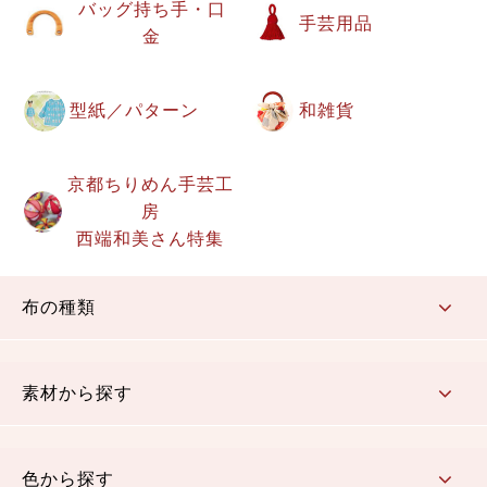
バッグ持ち手・口
手芸用品
金
型紙／パターン
和雑貨
京都ちりめん手芸工
房
西端和美さん特集
布の種類
コットン／もめん生地
ちりめん生地
織物 金襴・裂地
りんず・ジャガード織生地
ポリエステル生地
その他の生地
ちりめんカットロール
リボン
素材から探す
コットン／木綿素材（混紡含む）
ポリエステル素材（混紡含む）
レーヨン素材
シルク素材
麻／リネン（混紡含む）
本掲載生地
色から探す