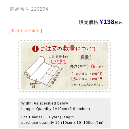
商品番号
220204
¥
138
販売価格
税込
[
3
ポイント進呈 ]
Width: As specified below
Length: Quantity 1=10cm (3.9 inches)
For 1 meter (1.1 yard) length
purchase quantity 10 (10cm x 10=100cm/1m)