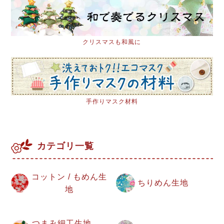
クリスマスも和風に
手作りマスク材料
カテゴリ一覧
コットン / もめん生
ちりめん生地
地
つまみ細工生地