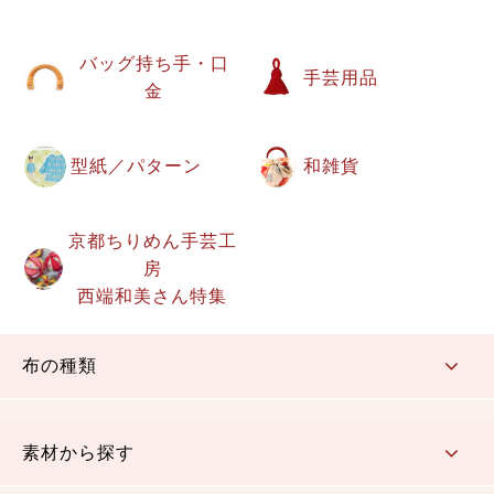
バッグ持ち手・口
手芸用品
金
型紙／パターン
和雑貨
京都ちりめん手芸工
房
西端和美さん特集
布の種類
コットン／もめん生地
ちりめん生地
織物 金襴・裂地
りんず・ジャガード織生地
ポリエステル生地
その他の生地
ちりめんカットロール
リボン
素材から探す