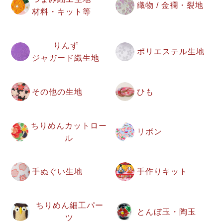
織物 / 金襴・裂地
材料・キット等
りんず
ポリエステル生地
ジャガード織生地
その他の生地
ひも
ちりめんカットロー
リボン
ル
手ぬぐい生地
手作りキット
ちりめん細工パー
とんぼ玉・陶玉
ツ