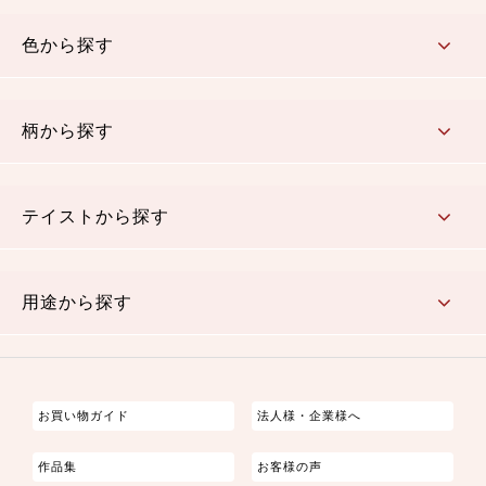
コットン／木綿素材（混紡含む）
ポリエステル素材（混紡含む）
レーヨン素材
シルク素材
麻／リネン（混紡含む）
本掲載生地
色から探す
赤・ピンク
黄色・オレンジ
茶・ベージュ
緑
青・紺
紫
白・アイボリー
黒・グレイ
金・銀
多色使い
リバーシブル
柄から探す
さくら柄
梅柄
和風花柄
洋テイスト花柄
植物柄
伝統柄・古典柄
飛鳥・奈良文様
かすり柄
動物柄
縞・ストライプ
水玉・ドット
チェック・格子
小紋柄
無地
テイストから探す
古典的
かわいい
華やか
モダン
レトロ
ベーシック
しぶい
男柄
おしゃれ
なごみ
洋テイスト
用途から探す
つまみ細工
ゆかた・じんべい
子供の着物
よさこい・舞台衣装
お祭り着
さむえ
エプロン・ホームウェア
ブラウス・シャツ・ワンピース
古ぶくさ
バッグ・ポーチ
インテリア
マスク
お買い物ガイド
法人様・企業様へ
作品集
お客様の声