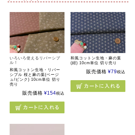
いろいろ使えるリバーシブ
和風コットン生地・麻の葉
ル！
(紺) 10cm単位 切り売り
和風コットン生地・リバー
販売価格
¥
79
税込
シブル 桜と麻の葉(ベージ
ュ/ピンク) 10cm単位 切り
売り
販売価格
¥
154
税込