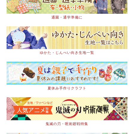
通園・通学準備に
ゆかた・じんべい向き生地一覧
夏休み手作りクラフト
鬼滅の刃・呪術廻戦特集