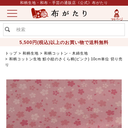
和柄生地・和布・手芸の通販店《公式》布がたり
ME
NU
5,500円(税込)以上のお買い物で送料無料
トップ
和柄生地
和柄コットン・木綿生地
和柄コットン生地 鮫小紋のさくら柄(ピンク) 10cm単位 切り売
り