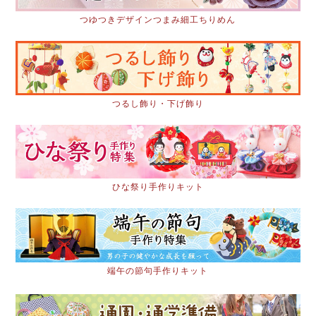
つゆつきデザインつまみ細工ちりめん
つるし飾り・下げ飾り
ひな祭り手作りキット
端午の節句手作りキット