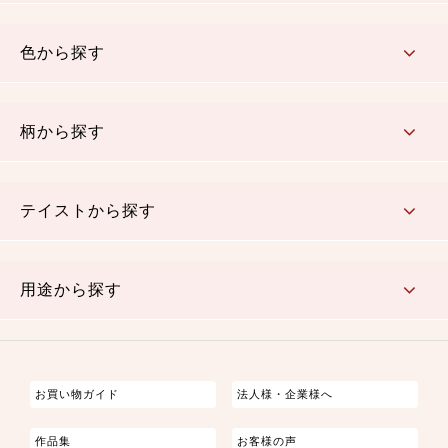
コットン／木綿素材（混紡含む）
ポリエステル素材（混紡含む）
レーヨン素材
シルク素材
麻／リネン（混紡含む）
本掲載生地
色から探す
赤・ピンク
黄色・オレンジ
茶・ベージュ
緑
青・紺
紫
白・アイボリー
黒・グレイ
金・銀
多色使い
リバーシブル
柄から探す
さくら柄
梅柄
和風花柄
洋テイスト花柄
植物柄
伝統柄・古典柄
飛鳥・奈良文様
かすり柄
動物柄
縞・ストライプ
水玉・ドット
チェック・格子
小紋柄
無地
テイストから探す
古典的
かわいい
華やか
モダン
レトロ
ベーシック
しぶい
男柄
おしゃれ
なごみ
洋テイスト
用途から探す
つまみ細工
ゆかた・じんべい
子供の着物
よさこい・舞台衣装
お祭り着
さむえ
エプロン・ホームウェア
ブラウス・シャツ・ワンピース
古ぶくさ
バッグ・ポーチ
インテリア
マスク
お買い物ガイド
法人様・企業様へ
作品集
お客様の声