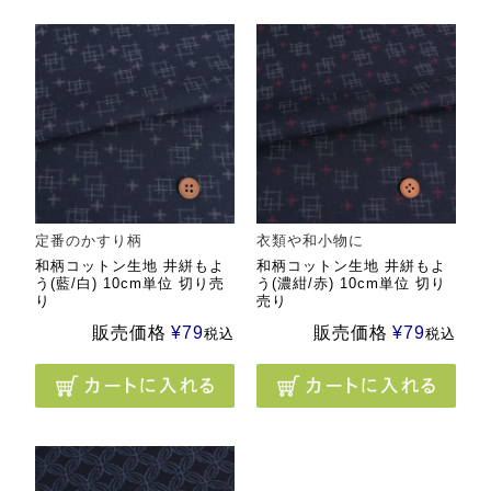
定番のかすり柄
衣類や和小物に
和柄コットン生地 井絣もよ
和柄コットン生地 井絣もよ
う(藍/白) 10cm単位 切り売
う(濃紺/赤) 10cm単位 切り
り
売り
販売価格
¥
79
販売価格
¥
79
税込
税込