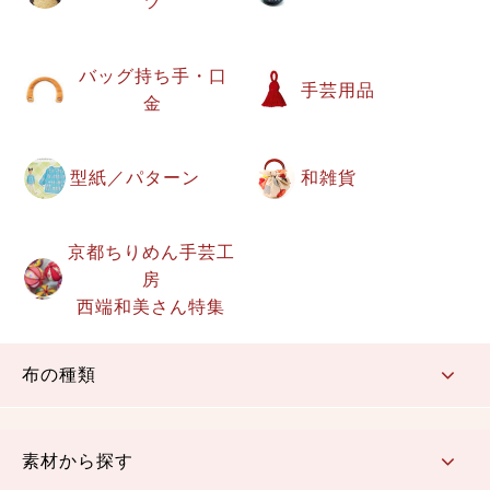
ツ
バッグ持ち手・口
手芸用品
金
型紙／パターン
和雑貨
京都ちりめん手芸工
房
西端和美さん特集
布の種類
コットン／もめん生地
ちりめん生地
織物 金襴・裂地
りんず・ジャガード織生地
ポリエステル生地
その他の生地
ちりめんカットロール
リボン
素材から探す