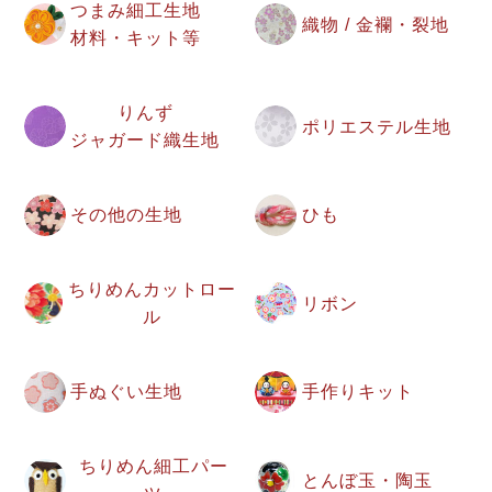
つまみ細工生地
織物 / 金襴・裂地
材料・キット等
りんず
ポリエステル生地
ジャガード織生地
その他の生地
ひも
ちりめんカットロー
リボン
ル
手ぬぐい生地
手作りキット
ちりめん細工パー
とんぼ玉・陶玉