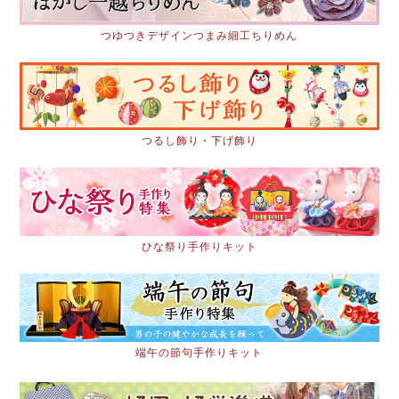
つゆつきデザインつまみ細工ちりめん
つるし飾り・下げ飾り
ひな祭り手作りキット
端午の節句手作りキット