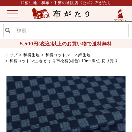
和柄生地・和布・手芸の通販店《公式》布がたり
ME
NU
5,500円(税込)以上のお買い物で送料無料
トップ
和柄生地
和柄コットン・木綿生地
和柄コットン生地 かすり市松柄(紺色) 10cm単位 切り売り