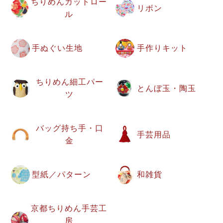
ちりめんカットロー
リボン
ル
手ぬぐい生地
手作りキット
ちりめん細工パー
とんぼ玉・陶玉
ツ
バッグ持ち手・口
手芸用品
金
型紙／パターン
和雑貨
京都ちりめん手芸工
房