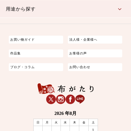
古典的
かわいい
華やか
モダン
レトロ
ベーシック
しぶい
男柄
おしゃれ
なごみ
洋テイスト
用途から探す
つまみ細工
ゆかた・じんべい
子供の着物
よさこい・舞台衣装
お祭り着
さむえ
エプロン・ホームウェア
ブラウス・シャツ・ワンピース
古ぶくさ
バッグ・ポーチ
インテリア
マスク
お買い物ガイド
法人様・企業様へ
作品集
お客様の声
ブログ・コラム
お問い合わせ