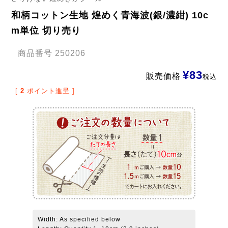
和柄コットン生地 煌めく青海波(銀/濃紺) 10c
m単位 切り売り
商品番号
250206
¥
83
販売価格
税込
[
2
ポイント進呈 ]
Width: As specified below