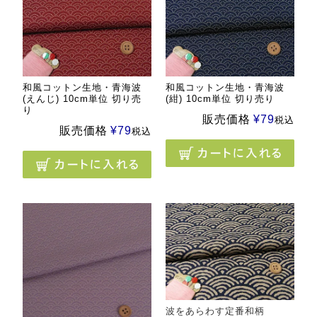
和風コットン生地・青海波
和風コットン生地・青海波
(えんじ) 10cm単位 切り売
(紺) 10cm単位 切り売り
り
販売価格
¥
79
税込
販売価格
¥
79
税込
波をあらわす定番和柄