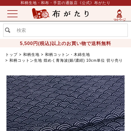
和柄生地・和布・手芸の通販店《公式》布がたり
ME
NU
5,500円(税込)以上のお買い物で送料無料
トップ
和柄生地
和柄コットン・木綿生地
和柄コットン生地 煌めく青海波(銀/濃紺) 10cm単位 切り売り