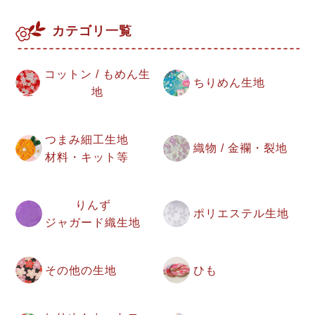
カテゴリ一覧
コットン / もめん生
ちりめん生地
地
つまみ細工生地
織物 / 金襴・裂地
材料・キット等
りんず
ポリエステル生地
ジャガード織生地
その他の生地
ひも