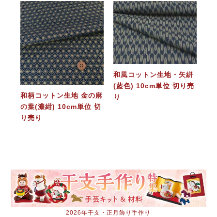
和風コットン生地・矢絣
(藍色) 10cm単位 切り売
和柄コットン生地 金の麻
り
の葉(濃紺) 10cm単位 切
り売り
2026年干支・正月飾り手作り