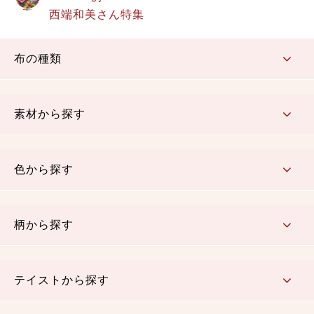
西端和美さん特集
布の種類
コットン／もめん生地
ちりめん生地
織物 金襴・裂地
りんず・ジャガード織生地
ポリエステル生地
その他の生地
ちりめんカットロール
リボン
素材から探す
コットン／木綿素材（混紡含む）
ポリエステル素材（混紡含む）
レーヨン素材
シルク素材
麻／リネン（混紡含む）
本掲載生地
色から探す
赤・ピンク
黄色・オレンジ
茶・ベージュ
緑
青・紺
紫
白・アイボリー
黒・グレイ
金・銀
多色使い
リバーシブル
柄から探す
さくら柄
梅柄
和風花柄
洋テイスト花柄
植物柄
伝統柄・古典柄
飛鳥・奈良文様
かすり柄
動物柄
縞・ストライプ
水玉・ドット
チェック・格子
小紋柄
無地
テイストから探す