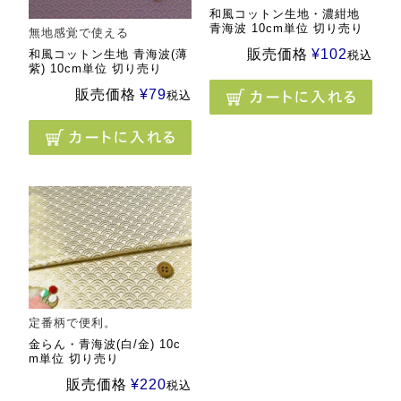
和風コットン生地・濃紺地
青海波 10cm単位 切り売り
無地感覚で使える
販売価格
¥
102
和風コットン生地 青海波(薄
税込
紫) 10cm単位 切り売り
販売価格
¥
79
税込
定番柄で便利。
金らん・青海波(白/金) 10c
m単位 切り売り
販売価格
¥
220
税込