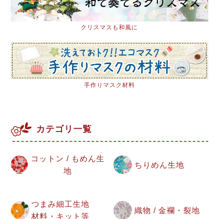
クリスマスも和風に
手作りマスク材料
カテゴリ一覧
コットン / もめん生
ちりめん生地
地
つまみ細工生地
織物 / 金襴・裂地
材料・キット等