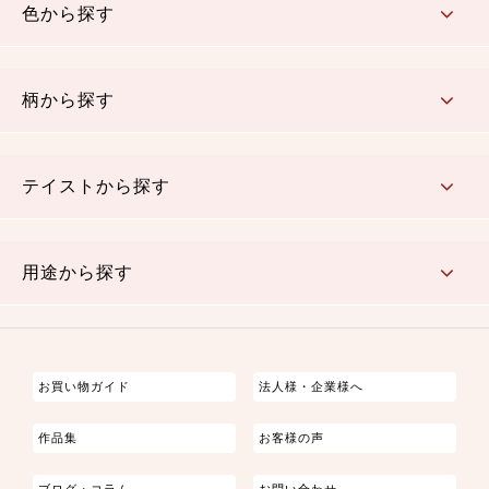
色から探す
赤・ピンク
黄色・オレンジ
茶・ベージュ
緑
青・紺
紫
白・アイボリー
黒・グレイ
金・銀
多色使い
リバーシブル
柄から探す
さくら柄
梅柄
和風花柄
洋テイスト花柄
植物柄
伝統柄・古典柄
飛鳥・奈良文様
かすり柄
動物柄
縞・ストライプ
水玉・ドット
チェック・格子
小紋柄
無地
テイストから探す
古典的
かわいい
華やか
モダン
レトロ
ベーシック
しぶい
男柄
おしゃれ
なごみ
洋テイスト
用途から探す
つまみ細工
ゆかた・じんべい
子供の着物
よさこい・舞台衣装
お祭り着
さむえ
エプロン・ホームウェア
ブラウス・シャツ・ワンピース
古ぶくさ
バッグ・ポーチ
インテリア
マスク
お買い物ガイド
法人様・企業様へ
作品集
お客様の声