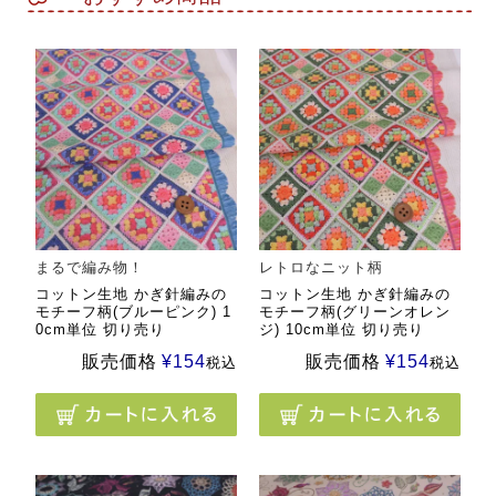
まるで編み物！
レトロなニット柄
コットン生地 かぎ針編みの
コットン生地 かぎ針編みの
モチーフ柄(ブルーピンク) 1
モチーフ柄(グリーンオレン
0cm単位 切り売り
ジ) 10cm単位 切り売り
販売価格
¥
154
販売価格
¥
154
税込
税込