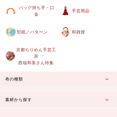
バッグ持ち手・口
手芸用品
金
型紙／パターン
和雑貨
京都ちりめん手芸工
房
西端和美さん特集
布の種類
コットン／もめん生地
ちりめん生地
織物 金襴・裂地
りんず・ジャガード織生地
ポリエステル生地
その他の生地
ちりめんカットロール
リボン
素材から探す
コットン／木綿素材（混紡含む）
ポリエステル素材（混紡含む）
レーヨン素材
シルク素材
麻／リネン（混紡含む）
本掲載生地