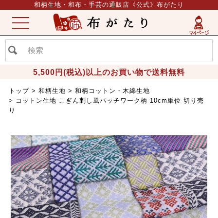
和柄生地・和布・手芸の通販店《公式》布がたり
ME
NU
5,500円(税込)以上のお買い物で送料無料
トップ
和柄生地
和柄コットン・木綿生地
コットン生地 こぎん刺し風パッチワーク柄 10cm単位 切り売
り