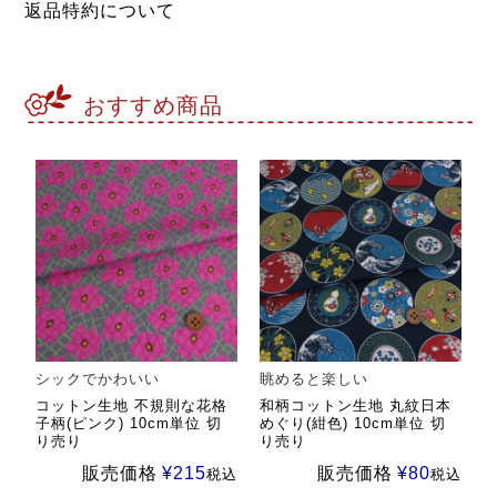
返品特約について
おすすめ商品
シックでかわいい
眺めると楽しい
コットン生地 不規則な花格
和柄コットン生地 丸紋日本
子柄(ピンク) 10cm単位 切
めぐり(紺色) 10cm単位 切
り売り
り売り
販売価格
¥
215
販売価格
¥
80
税込
税込