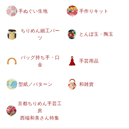
手ぬぐい生地
手作りキット
ちりめん細工パー
とんぼ玉・陶玉
ツ
バッグ持ち手・口
手芸用品
金
型紙／パターン
和雑貨
京都ちりめん手芸工
房
西端和美さん特集