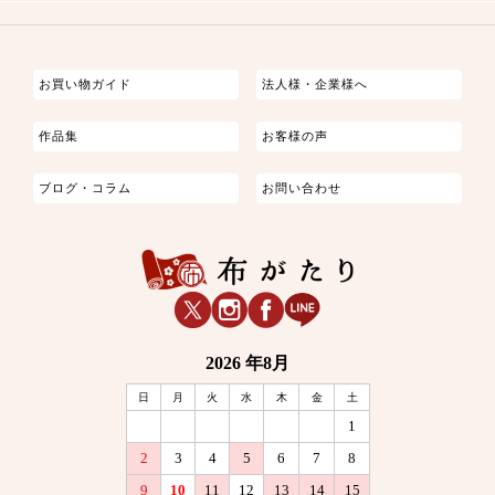
つまみ細工
ゆかた・じんべい
子供の着物
よさこい・舞台衣装
お祭り着
さむえ
エプロン・ホームウェア
ブラウス・シャツ・ワンピース
古ぶくさ
バッグ・ポーチ
インテリア
マスク
お買い物ガイド
法人様・企業様へ
作品集
お客様の声
ブログ・コラム
お問い合わせ