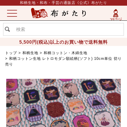
和柄生地・和布・手芸の通販店《公式》布がたり
ME
NU
5,500円(税込)以上のお買い物で送料無料
トップ
和柄生地
和柄コットン・木綿生地
和柄コットン生地 レトロモダン額絵柄(ソフト) 10cm単位 切り
売り