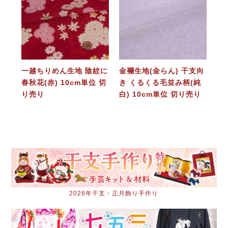
一越ちりめん生地 陰紋に
金襴生地(金らん) 干支向
春秋花(赤) 10cm単位 切
き くるくる毛並み柄(純
り売り
白) 10cm単位 切り売り
2026年干支・正月飾り手作り