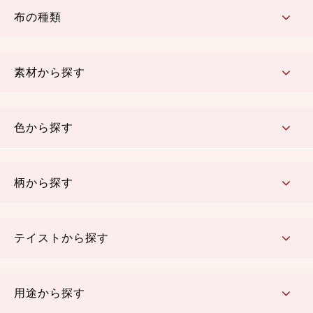
布の種類
コットン／もめん生地
ちりめん生地
織物 金襴・裂地
りんず・ジャガード織生地
ポリエステル生地
その他の生地
ちりめんカットロール
リボン
素材から探す
コットン／木綿素材（混紡含む）
ポリエステル素材（混紡含む）
レーヨン素材
シルク素材
麻／リネン（混紡含む）
本掲載生地
色から探す
赤・ピンク
黄色・オレンジ
茶・ベージュ
緑
青・紺
紫
白・アイボリー
黒・グレイ
金・銀
多色使い
リバーシブル
柄から探す
さくら柄
梅柄
和風花柄
洋テイスト花柄
植物柄
伝統柄・古典柄
飛鳥・奈良文様
かすり柄
動物柄
縞・ストライプ
水玉・ドット
チェック・格子
小紋柄
無地
テイストから探す
古典的
かわいい
華やか
モダン
レトロ
ベーシック
しぶい
男柄
おしゃれ
なごみ
洋テイスト
用途から探す