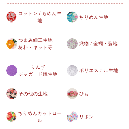
コットン / もめん生
ちりめん生地
地
つまみ細工生地
織物 / 金襴・裂地
材料・キット等
りんず
ポリエステル生地
ジャガード織生地
その他の生地
ひも
ちりめんカットロー
リボン
ル