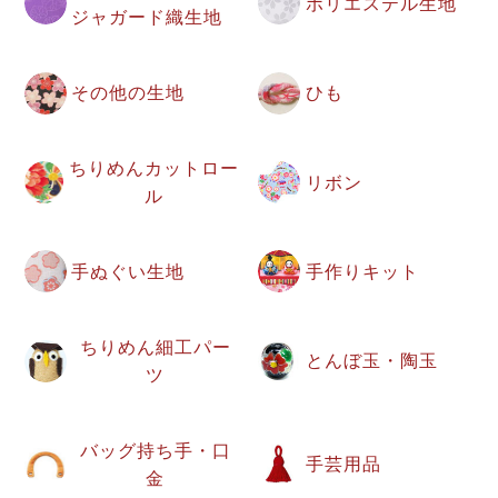
ポリエステル生地
ジャガード織生地
その他の生地
ひも
ちりめんカットロー
リボン
ル
手ぬぐい生地
手作りキット
ちりめん細工パー
とんぼ玉・陶玉
ツ
バッグ持ち手・口
手芸用品
金