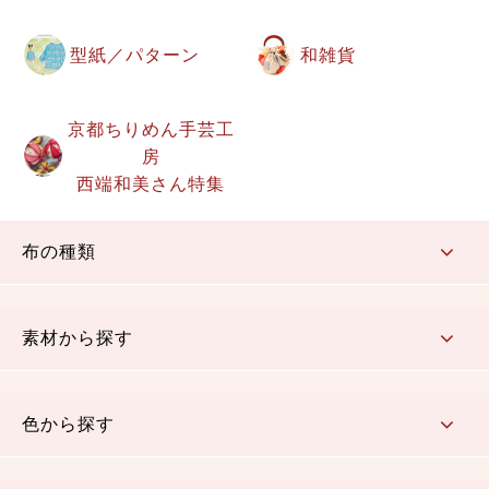
型紙／パターン
和雑貨
京都ちりめん手芸工
房
西端和美さん特集
布の種類
コットン／もめん生地
ちりめん生地
織物 金襴・裂地
りんず・ジャガード織生地
ポリエステル生地
その他の生地
ちりめんカットロール
リボン
素材から探す
コットン／木綿素材（混紡含む）
ポリエステル素材（混紡含む）
レーヨン素材
シルク素材
麻／リネン（混紡含む）
本掲載生地
色から探す
赤・ピンク
黄色・オレンジ
茶・ベージュ
緑
青・紺
紫
白・アイボリー
黒・グレイ
金・銀
多色使い
リバーシブル