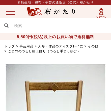
和柄生地・和布・手芸の通販店《公式》布がたり
ME
NU
5,500円(税込)以上のお買い物で送料無料
トップ
手芸用品
人形・作品のディスプレイに
その他
ごま竹のつるし細工飾り（つるし手まり掛け）