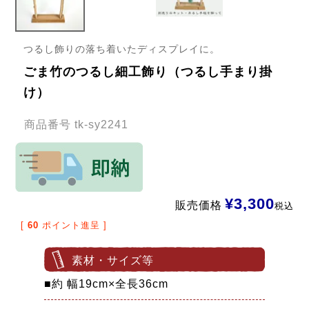
つるし飾りの落ち着いたディスプレイに。
ごま竹のつるし細工飾り（つるし手まり掛
け）
商品番号
tk-sy2241
¥
3,300
販売価格
税込
[
60
ポイント進呈 ]
素材・サイズ等
■約 幅19cm×全長36cm