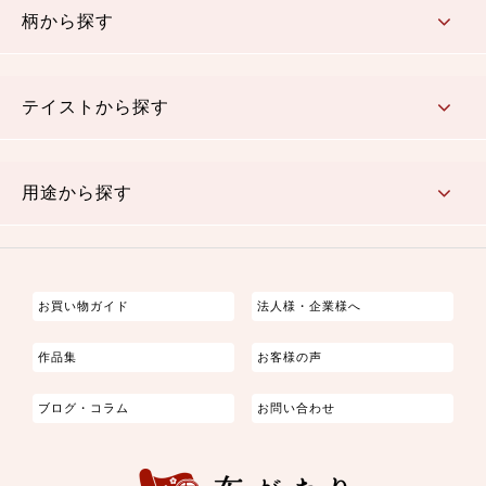
柄から探す
さくら柄
梅柄
和風花柄
洋テイスト花柄
植物柄
伝統柄・古典柄
飛鳥・奈良文様
かすり柄
動物柄
縞・ストライプ
水玉・ドット
チェック・格子
小紋柄
無地
テイストから探す
古典的
かわいい
華やか
モダン
レトロ
ベーシック
しぶい
男柄
おしゃれ
なごみ
洋テイスト
用途から探す
つまみ細工
ゆかた・じんべい
子供の着物
よさこい・舞台衣装
お祭り着
さむえ
エプロン・ホームウェア
ブラウス・シャツ・ワンピース
古ぶくさ
バッグ・ポーチ
インテリア
マスク
お買い物ガイド
法人様・企業様へ
作品集
お客様の声
ブログ・コラム
お問い合わせ