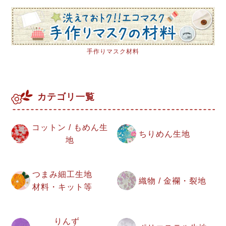
手作りマスク材料
カテゴリ一覧
コットン / もめん生
ちりめん生地
地
つまみ細工生地
織物 / 金襴・裂地
材料・キット等
りんず