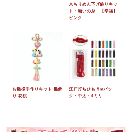
京ちりめん下げ飾りキッ
ト・願いの糸 【幸福】
ピンク
お雛様手作りキット 雛飾
江戸打ちひも 5mパッ
り 花桃
ク・中太・4ミリ