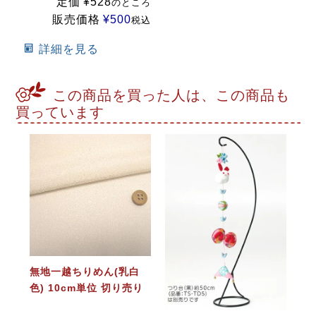
定価
¥
528
のところ
販売価格
¥
500
税込
詳細を見る
この商品を買った人は、この商品も
買っています
無地一越ちりめん(乳白
色) 10cm単位 切り売り