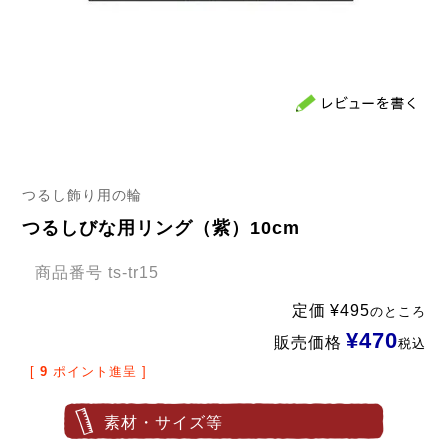
つるし飾り用の輪
つるしびな用リング（紫）10cm
商品番号
ts-tr15
定価
¥
495
のところ
¥
470
販売価格
税込
[
9
ポイント進呈 ]
素材・サイズ等