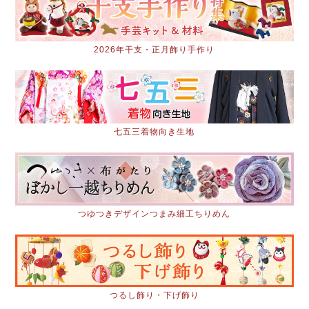
2026年干支・正月飾り手作り
七五三着物向き生地
つゆつきデザインつまみ細工ちりめん
つるし飾り・下げ飾り