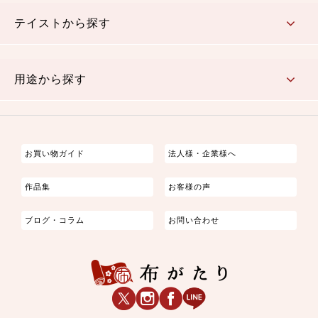
さくら柄
梅柄
和風花柄
洋テイスト花柄
植物柄
伝統柄・古典柄
飛鳥・奈良文様
かすり柄
動物柄
縞・ストライプ
水玉・ドット
チェック・格子
小紋柄
無地
テイストから探す
古典的
かわいい
華やか
モダン
レトロ
ベーシック
しぶい
男柄
おしゃれ
なごみ
洋テイスト
用途から探す
つまみ細工
ゆかた・じんべい
子供の着物
よさこい・舞台衣装
お祭り着
さむえ
エプロン・ホームウェア
ブラウス・シャツ・ワンピース
古ぶくさ
バッグ・ポーチ
インテリア
マスク
お買い物ガイド
法人様・企業様へ
作品集
お客様の声
ブログ・コラム
お問い合わせ