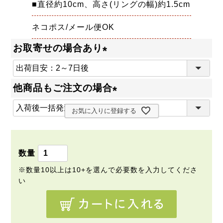
■直径約10cm、高さ(リングの幅)約1.5cm
ネコポス/メール便OK
お取寄せの場合あり
(
必
他商品もご注文の場合
須
(
)
お気に入りに登録する
必
須
)