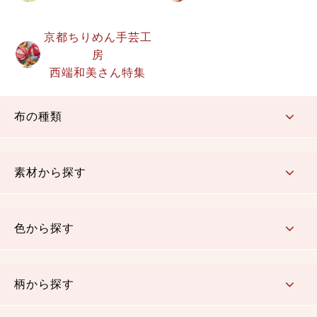
京都ちりめん手芸工
房
西端和美さん特集
布の種類
コットン／もめん生地
ちりめん生地
織物 金襴・裂地
りんず・ジャガード織生地
ポリエステル生地
その他の生地
ちりめんカットロール
リボン
素材から探す
コットン／木綿素材（混紡含む）
ポリエステル素材（混紡含む）
レーヨン素材
シルク素材
麻／リネン（混紡含む）
本掲載生地
色から探す
赤・ピンク
黄色・オレンジ
茶・ベージュ
緑
青・紺
紫
白・アイボリー
黒・グレイ
金・銀
多色使い
リバーシブル
柄から探す