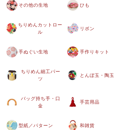
その他の生地
ひも
ちりめんカットロー
リボン
ル
手ぬぐい生地
手作りキット
ちりめん細工パー
とんぼ玉・陶玉
ツ
バッグ持ち手・口
手芸用品
金
型紙／パターン
和雑貨