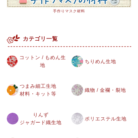
手作りマスク材料
カテゴリ一覧
コットン / もめん生
ちりめん生地
地
つまみ細工生地
織物 / 金襴・裂地
材料・キット等
りんず
ポリエステル生地
ジャガード織生地