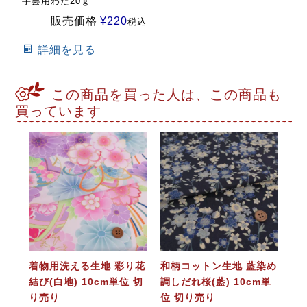
手芸用わた20ｇ
販売価格
¥
220
税込
詳細を見る
この商品を買った人は、この商品も
買っています
着物用洗える生地 彩り花
和柄コットン生地 藍染め
結び(白地) 10cm単位 切
調しだれ桜(藍) 10cm単
り売り
位 切り売り