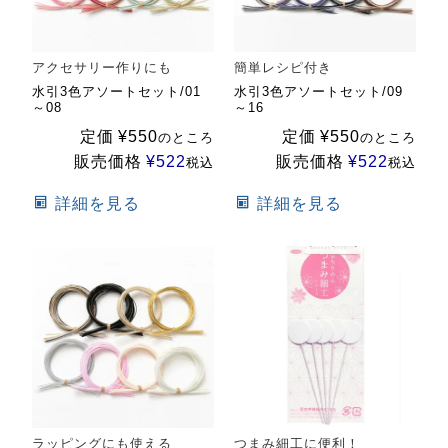
アクセサリー作りにも
簡単レシピ付き
水引3色アソートセット/01
水引3色アソートセット/09
～08
～16
定価
¥
550
定価
¥
550
のところ
のところ
販売価格
¥
522
販売価格
¥
522
税込
税込
詳細を見る
詳細を見る
ラッピングにも使える
つまみ細工に便利！