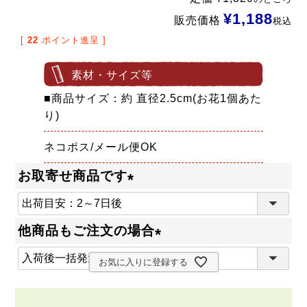
¥
1,188
販売価格
税込
[
22
ポイント進呈 ]
素材・サイズ等
■商品サイズ：約 直径2.5cm(お花1個あた
り)
ネコポス/メール便OK
お取寄せ商品です
(
必
他商品もご注文の場合
須
(
)
お気に入りに登録する
必
須