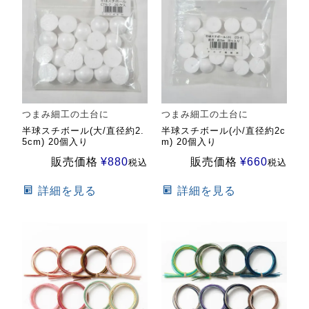
つまみ細工の土台に
つまみ細工の土台に
半球スチボール(大/直径約2.
半球スチボール(小/直径約2c
5cm) 20個入り
m) 20個入り
販売価格
¥
880
販売価格
¥
660
税込
税込
詳細を見る
詳細を見る