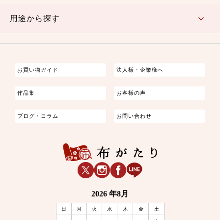
古典的
かわいい
華やか
モダン
レトロ
ベーシック
しぶい
男柄
おしゃれ
なごみ
洋テイスト
用途から探す
つまみ細工
ゆかた・じんべい
子供の着物
よさこい・舞台衣装
お祭り着
さむえ
エプロン・ホームウェア
ブラウス・シャツ・ワンピース
古ぶくさ
バッグ・ポーチ
インテリア
マスク
お買い物ガイド
法人様・企業様へ
作品集
お客様の声
ブログ・コラム
お問い合わせ