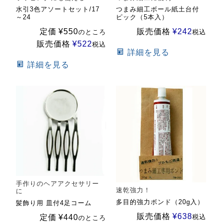
水引3色アソートセット/17
つまみ細工ボール紙土台付
～24
ピック（5本入）
定価
¥
550
販売価格
¥
242
のところ
税込
販売価格
¥
522
税込
詳細を見る
詳細を見る
手作りのヘアアクセサリー
速乾強力！
に
多目的強力ボンド（20g入）
髪飾り用 皿付4足コーム
販売価格
¥
638
税込
定価
¥
440
のところ