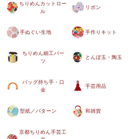
ちりめんカットロー
リボン
ル
手ぬぐい生地
手作りキット
ちりめん細工パー
とんぼ玉・陶玉
ツ
バッグ持ち手・口
手芸用品
金
型紙／パターン
和雑貨
京都ちりめん手芸工