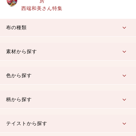
房
西端和美さん特集
布の種類
コットン／もめん生地
ちりめん生地
織物 金襴・裂地
りんず・ジャガード織生地
ポリエステル生地
その他の生地
ちりめんカットロール
リボン
素材から探す
コットン／木綿素材（混紡含む）
ポリエステル素材（混紡含む）
レーヨン素材
シルク素材
麻／リネン（混紡含む）
本掲載生地
色から探す
赤・ピンク
黄色・オレンジ
茶・ベージュ
緑
青・紺
紫
白・アイボリー
黒・グレイ
金・銀
多色使い
リバーシブル
柄から探す
さくら柄
梅柄
和風花柄
洋テイスト花柄
植物柄
伝統柄・古典柄
飛鳥・奈良文様
かすり柄
動物柄
縞・ストライプ
水玉・ドット
チェック・格子
小紋柄
無地
テイストから探す