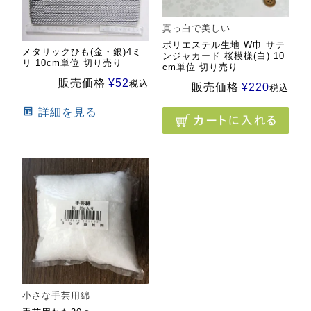
真っ白で美しい
ポリエステル生地 W巾 サテ
メタリックひも(金・銀)4ミ
ンジャカード 桜模様(白) 10
リ 10cm単位 切り売り
cm単位 切り売り
販売価格
¥
52
税込
販売価格
¥
220
税込
詳細を見る
小さな手芸用綿