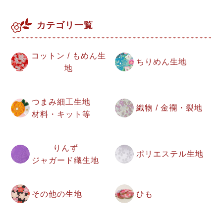
カテゴリ一覧
コットン / もめん生
ちりめん生地
地
つまみ細工生地
織物 / 金襴・裂地
材料・キット等
りんず
ポリエステル生地
ジャガード織生地
その他の生地
ひも