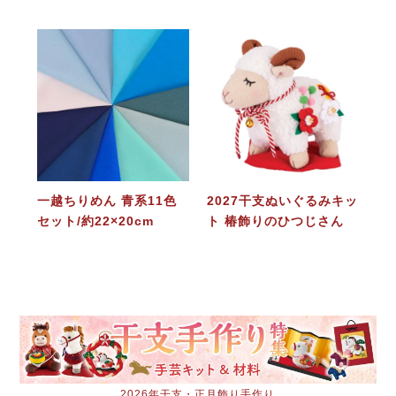
一越ちりめん 青系11色
2027干支ぬいぐるみキッ
セット/約22×20cm
ト 椿飾りのひつじさん
2026年干支・正月飾り手作り