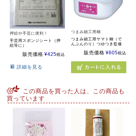
つまみ細工用糊
押絵や手芸に便利！
つまみ細工用ヤマト糊（で
手芸用スポンジシート（押
んぷんのり）つゆつき監修
絵等に）
販売価格
¥
605
税込
販売価格
¥
425
税込
詳細を見る
この商品を買った人は、この商品も
買っています