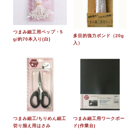
つまみ細工用ペップ・5
多目的強力ボンド（20g
g/約70本入り(白)
入）
つまみ細工/ちりめん細工
つまみ細工用ワークボー
切り揃え用はさみ
ド(作業台)