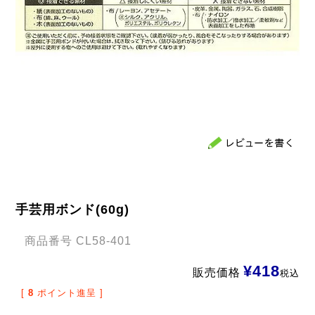
手芸用ボンド(60g)
商品番号
CL58-401
¥
418
販売価格
税込
[
8
ポイント進呈 ]