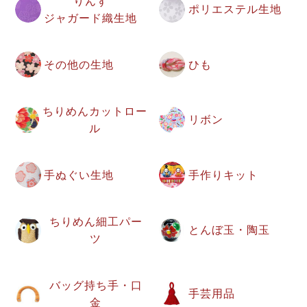
りんず
ポリエステル生地
ジャガード織生地
その他の生地
ひも
ちりめんカットロー
リボン
ル
手ぬぐい生地
手作りキット
ちりめん細工パー
とんぼ玉・陶玉
ツ
バッグ持ち手・口
手芸用品
金