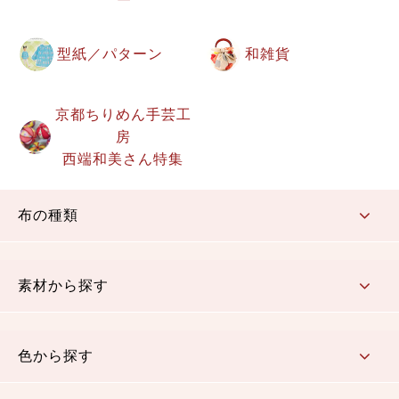
型紙／パターン
和雑貨
京都ちりめん手芸工
房
西端和美さん特集
布の種類
コットン／もめん生地
ちりめん生地
織物 金襴・裂地
りんず・ジャガード織生地
ポリエステル生地
その他の生地
ちりめんカットロール
リボン
素材から探す
コットン／木綿素材（混紡含む）
ポリエステル素材（混紡含む）
レーヨン素材
シルク素材
麻／リネン（混紡含む）
本掲載生地
色から探す