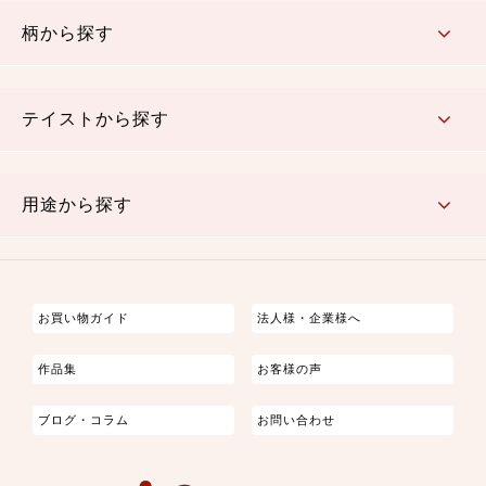
赤・ピンク
黄色・オレンジ
茶・ベージュ
緑
青・紺
紫
白・アイボリー
黒・グレイ
金・銀
多色使い
リバーシブル
柄から探す
さくら柄
梅柄
和風花柄
洋テイスト花柄
植物柄
伝統柄・古典柄
飛鳥・奈良文様
かすり柄
動物柄
縞・ストライプ
水玉・ドット
チェック・格子
小紋柄
無地
テイストから探す
古典的
かわいい
華やか
モダン
レトロ
ベーシック
しぶい
男柄
おしゃれ
なごみ
洋テイスト
用途から探す
つまみ細工
ゆかた・じんべい
子供の着物
よさこい・舞台衣装
お祭り着
さむえ
エプロン・ホームウェア
ブラウス・シャツ・ワンピース
古ぶくさ
バッグ・ポーチ
インテリア
マスク
お買い物ガイド
法人様・企業様へ
作品集
お客様の声
ブログ・コラム
お問い合わせ