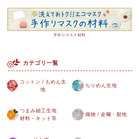
手作りマスク材料
カテゴリ一覧
コットン / もめん生
ちりめん生地
地
つまみ細工生地
織物 / 金襴・裂地
材料・キット等