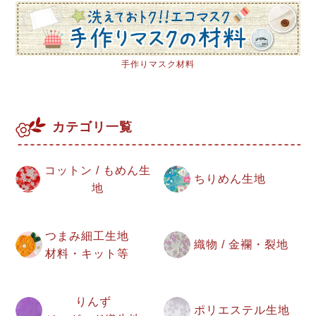
手作りマスク材料
カテゴリ一覧
コットン / もめん生
ちりめん生地
地
つまみ細工生地
織物 / 金襴・裂地
材料・キット等
りんず
ポリエステル生地