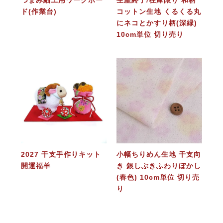
ド(作業台)
コットン生地 くるくる丸
にネコとかすり柄(深緑)
10cm単位 切り売り
2027 干支手作りキット
小幅ちりめん生地 干支向
開運福羊
き 銀しぶきふわりぼかし
(春色) 10cm単位 切り売
り