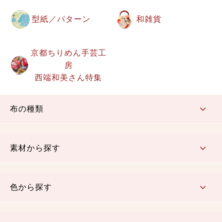
型紙／パターン
和雑貨
京都ちりめん手芸工
房
西端和美さん特集
布の種類
コットン／もめん生地
ちりめん生地
織物 金襴・裂地
りんず・ジャガード織生地
ポリエステル生地
その他の生地
ちりめんカットロール
リボン
素材から探す
コットン／木綿素材（混紡含む）
ポリエステル素材（混紡含む）
レーヨン素材
シルク素材
麻／リネン（混紡含む）
本掲載生地
色から探す
赤・ピンク
黄色・オレンジ
茶・ベージュ
緑
青・紺
紫
白・アイボリー
黒・グレイ
金・銀
多色使い
リバーシブル