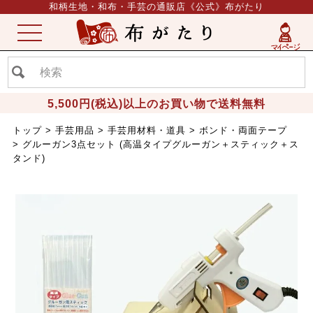
和柄生地・和布・手芸の通販店《公式》布がたり
ME
NU
5,500円(税込)以上のお買い物で送料無料
トップ
手芸用品
手芸用材料・道具
ボンド・両面テープ
グルーガン3点セット (高温タイプグルーガン＋スティック＋ス
タンド)