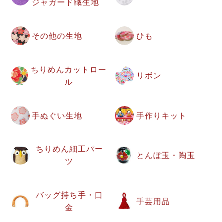
ジャガード織生地
その他の生地
ひも
ちりめんカットロー
リボン
ル
手ぬぐい生地
手作りキット
ちりめん細工パー
とんぼ玉・陶玉
ツ
バッグ持ち手・口
手芸用品
金