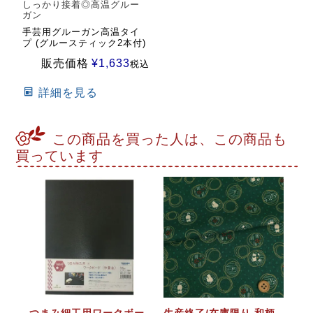
しっかり接着◎高温グルー
ガン
手芸用グルーガン高温タイ
プ (グルースティック2本付)
販売価格
¥
1,633
税込
詳細を見る
この商品を買った人は、この商品も
買っています
つまみ細工用ワークボー
生産終了/在庫限り 和柄