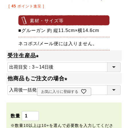
[
45
ポイント進呈 ]
素材・サイズ等
■グルーガン 約 縦11.5cm×横14.6cm
ネコポス/メール便には入りません。
受注生産品
(
必
他商品もご注文の場合
須
(
)
お気に入りに登録する
必
須
)