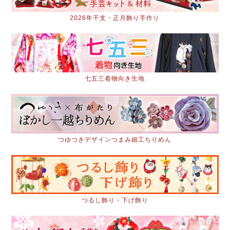
2026年干支・正月飾り手作り
七五三着物向き生地
つゆつきデザインつまみ細工ちりめん
つるし飾り・下げ飾り