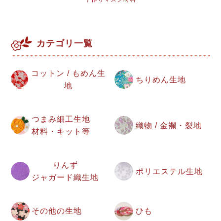
カテゴリ一覧
コットン / もめん生
ちりめん生地
地
つまみ細工生地
織物 / 金襴・裂地
材料・キット等
りんず
ポリエステル生地
ジャガード織生地
その他の生地
ひも