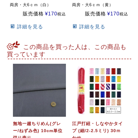
両房・大6ｃｍ（白）
両房・大6ｃｍ（黄）
販売価格
¥
170
販売価格
¥
170
税込
税込
詳細を見る
詳細を見る
この商品を買った人は、この商品も
買っています
無地一越ちりめん(グレ
江戸打紐・しなやかタイ
ー/ねずみ色) 10cm単位
プ (細/2-2.5ミリ) 30ｍ
切り売り
かせ