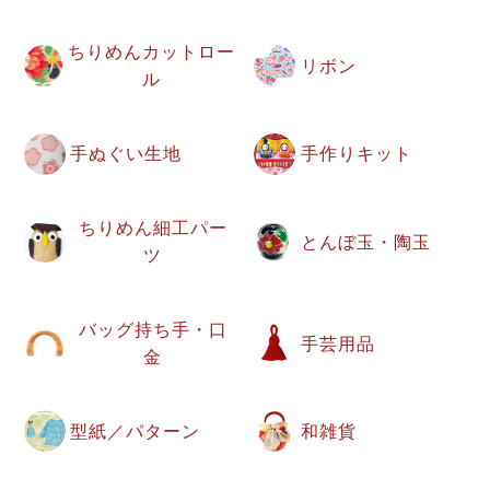
ちりめんカットロー
リボン
ル
手ぬぐい生地
手作りキット
ちりめん細工パー
とんぼ玉・陶玉
ツ
バッグ持ち手・口
手芸用品
金
型紙／パターン
和雑貨