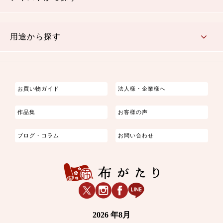
古典的
かわいい
華やか
モダン
レトロ
ベーシック
しぶい
男柄
おしゃれ
なごみ
洋テイスト
用途から探す
つまみ細工
ゆかた・じんべい
子供の着物
よさこい・舞台衣装
お祭り着
さむえ
エプロン・ホームウェア
ブラウス・シャツ・ワンピース
古ぶくさ
バッグ・ポーチ
インテリア
マスク
お買い物ガイド
法人様・企業様へ
作品集
お客様の声
ブログ・コラム
お問い合わせ