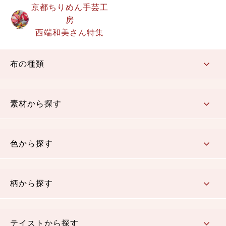
京都ちりめん手芸工
房
西端和美さん特集
布の種類
コットン／もめん生地
ちりめん生地
織物 金襴・裂地
りんず・ジャガード織生地
ポリエステル生地
その他の生地
ちりめんカットロール
リボン
素材から探す
コットン／木綿素材（混紡含む）
ポリエステル素材（混紡含む）
レーヨン素材
シルク素材
麻／リネン（混紡含む）
本掲載生地
色から探す
赤・ピンク
黄色・オレンジ
茶・ベージュ
緑
青・紺
紫
白・アイボリー
黒・グレイ
金・銀
多色使い
リバーシブル
柄から探す
さくら柄
梅柄
和風花柄
洋テイスト花柄
植物柄
伝統柄・古典柄
飛鳥・奈良文様
かすり柄
動物柄
縞・ストライプ
水玉・ドット
チェック・格子
小紋柄
無地
テイストから探す