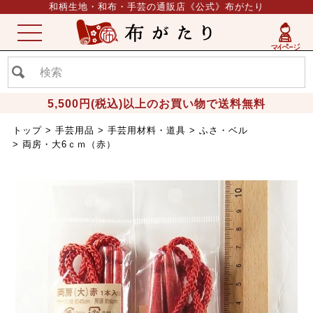
和柄生地・和布・手芸の通販店《公式》布がたり
ME
NU
5,500円(税込)以上のお買い物で送料無料
トップ
手芸用品
手芸用材料・道具
ふさ・ベル
両房・大6ｃｍ（赤）