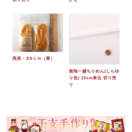
両房・大6ｃｍ（黄）
無地一越ちりめん(しらゆ
り色) 10cm単位 切り売
り