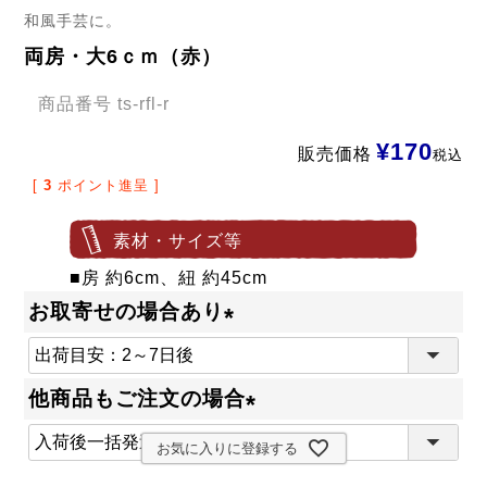
和風手芸に。
両房・大6ｃｍ（赤）
商品番号
ts-rfl-r
¥
170
販売価格
税込
[
3
ポイント進呈 ]
素材・サイズ等
■房 約6cm、紐 約45cm
お取寄せの場合あり
(
必
他商品もご注文の場合
須
(
)
お気に入りに登録する
必