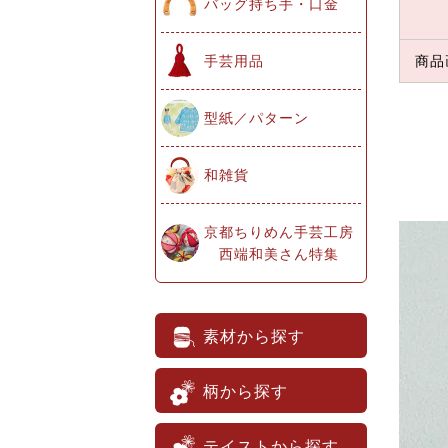
バッグ持ち手・口金
手芸用品
商品
型紙／パターン
和雑貨
京都ちりめん手芸工房
西端和美さん特集
素材から探す
柄から探す
テイストから探す