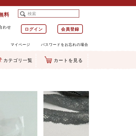
料無料
合わせ
ログイン
会員登録
マイページ
パスワードをお忘れの場合
カテゴリ一覧
カートを見る
等)
ルダー
ット類
カムマスコット
ラップ