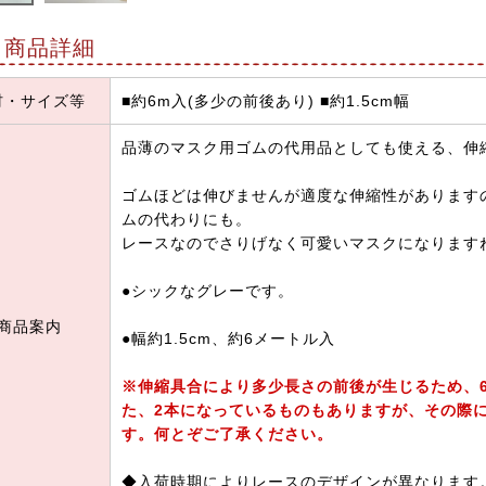
商品詳細
材・サイズ等
■約6m入(多少の前後あり) ■約1.5cm幅
品薄のマスク用ゴムの代用品としても使える、伸
ゴムほどは伸びませんが適度な伸縮性があります
ムの代わりにも。
レースなのでさりげなく可愛いマスクになります
●シックなグレーです。
商品案内
●幅約1.5cm、約6メートル入
※伸縮具合により多少長さの前後が生じるため、
た、2本になっているものもありますが、その際
す。何とぞご了承ください。
◆入荷時期によりレースのデザインが異なります