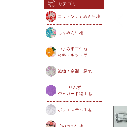
カテゴリ
コットン / もめん生地
ちりめん生地
つまみ細工生地
材料・キット等
織物 / 金襴・裂地
りんず
ジャガード織生地
ポリエステル生地
その他の生地