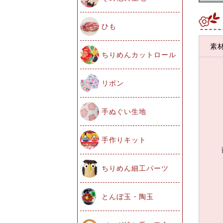
ひも
素
ちりめんカットロール
リボン
手ぬぐい生地
手作りキット
ちりめん細工パーツ
とんぼ玉・陶玉