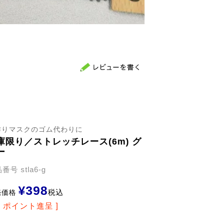
作りマスクのゴム代わりに
庫限り／ストレッチレース(6m) グ
ー
品番号
stla6-g
¥
398
税込
売価格
7
ポイント進呈 ]