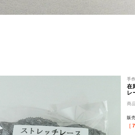
手
在
レ
商
販
[