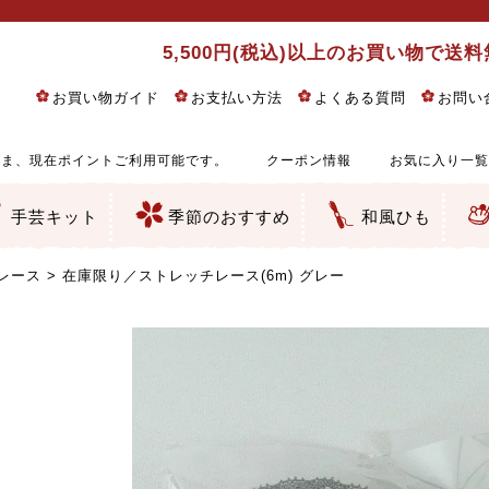
5,500円(税込)以上のお買い物で送
お買い物ガイド
お支払い方法
よくある質問
お問い
ま、現在ポイントご利用可能です。
クーポン情報
お気に入り一覧
手芸キット
季節のおすすめ
和風ひも
りめん細工・ちりめん手芸
し子・こぎん刺し
るし飾り・ひな祭り・端午の節句
物・干支
ェディング
ッグ・ポーチ・袋物
クセサリー・キーホルダー・根付類
絵・木目込み・手まり
ルトナージュ
引手芸
朱印帳
の他
和風花柄
モダン和風花柄
伝統柄
かすり柄
動物柄
縞・チェック・水玉など
その他の和風柄
洋風柄
グラデーション・ぼかし
無地・無地調
無地・手染めあづみ野木綿
ガーゼ生地
綿レース生地
つまみ細工向き
手ぬぐい
手芸用ちりめん
手芸用一越ちりめん
洗えるちりめん／ポリちりめん
正絹ちりめん／シルク
木綿ちりめん
オリジナル商品
西陣織 金襴・どんす類
西陣織 裂地・帯地
和柄りんず（綸子）生地・レーヨン
無地りんず（綸子）生地・レーヨン
ジャガード織
柄もの
無地・地模様
つまみ細工用カット済み生地
リネン／麻混生地
印伝調生地
たたみテープ／畳のへり
シルク生地
裏地
キュプラ・チュール
ゆかた・じんべい向き生地
つまみ細工生地・材料・キット等
七五三に～お子さまの着物向き生地
干支・正月手芸
つるしびな・つるし飾り
ひな祭り手作りキット
端午の節句手作りキット
鬼滅の刃・呪術廻戦特集
京都ちりめん手芸工房より・西端和美先生特集
コットン／木綿素材（混紡含む）
ポリエステル素材（混紡含む）
レーヨン素材
シルク素材
麻／リネン（混紡含む）
本掲載生地
赤・ピンク
黄色・オレンジ
茶・ベージュ
緑
青・紺
紫
白・アイボリー
黒・グレイ
金・銀
多色使い
リバーシブル
さくら柄
梅柄
和風花柄
洋テイスト花柄
植物柄
伝統柄・古典柄
飛鳥・奈良文様
かすり柄
動物柄
縞・ストライプ
水玉・ドット
チェック・格子
小紋柄
無地
古典的
かわいい
華やか
モダン
レトロ
ベーシック
しぶい
男柄
おしゃれ
なごみ
洋テイスト
つまみ細工
ゆかた・じんべい
子供の着物
ベビー袴&上着セット
よさこい・舞台衣装
お祭り着
さむえ
エプロン・ホームウェア
ブラウス・シャツ・ワンピース
古ぶくさ
バッグ・ポーチ
インテリア
マスク
ひな祭りちりめんキット
縁起物(ふくろう、まり、瓢箪
髪飾り・アクセサリー
根付・ストラップ・キーホ
巾着・がま口等
タペストリー
人形・動物
干支
その他
ふきん
コースター・ランチョンマ
バッグ・ポーチ類
その他
刺し子布（布のみ）
刺し子糸
つるしびな・つるし飾り
ひな祭り
端午の節句
動物
干支
リングピロー
ウェディングベア・ウエル
アクセサリー
ウェルカムボード
バッグ類
ポーチ類
ペンケース・メガネケース
コインケース
その他のケース・袋物
アクセサリー・髪飾り
キーホルダー・根付・スト
押絵
木目込み
手まり
たたみへり・たたみシート
ドールチャーム
編み物
刺しゅう
タペストリー
ビーズ手芸
布ぞうり
クリスマス・ハロウィン
その他のキット
夏休み手作り特集
ちりめん・木綿丸ひも
江戸打ちひも
人五・人八紐
メタリックヤーン／ひも
その他のひも
レース
在庫限り／ストレッチレース(6m) グレー