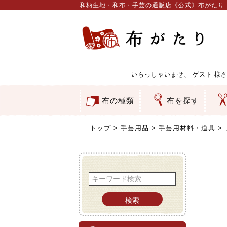
和柄生地・和布・手芸の通販店《公式》布がたり
いらっしゃいませ、
ゲスト
様さ
布の種類
布を探す
和柄生地
コットン／もめん生地
ちりめん生地
織物 金襴・裂地
りんず・ジャガード織生地
ポリエステル生地
服地
その他の生地
ちりめんカットロール
リボン
素材から探す
色から探す
柄から探す
テイストから探す
用途から探す
ち
刺
つ
動
ウ
バ
ア
押
カ
水
御
そ
トップ
手芸用品
手芸用材料・道具
検索