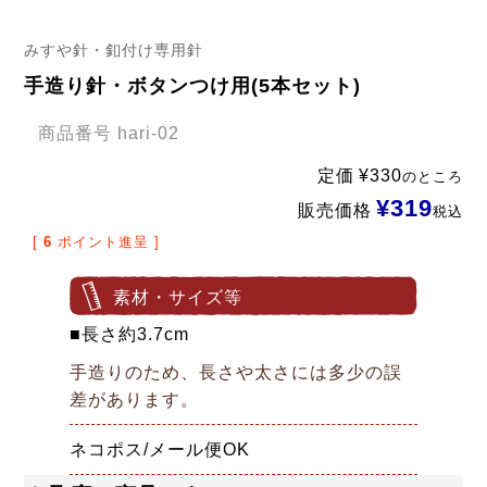
みすや針・釦付け専用針
手造り針・ボタンつけ用(5本セット)
商品番号
hari-02
定価
¥
330
のところ
¥
319
販売価格
税込
[
6
ポイント進呈 ]
素材・サイズ等
■長さ約3.7cm
手造りのため、長さや太さには多少の誤
差があります。
ネコポス/メール便OK