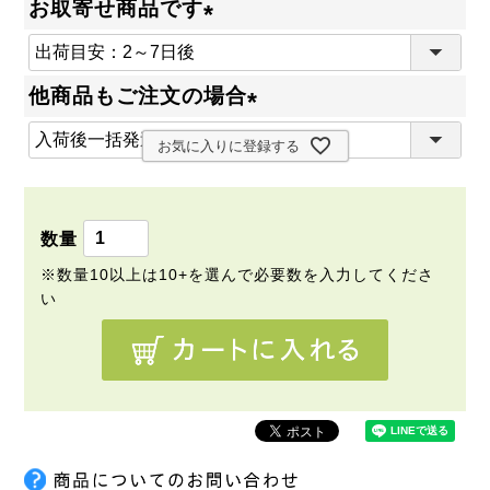
お取寄せ商品です
(
必
他商品もご注文の場合
須
(
)
お気に入りに登録する
必
須
)