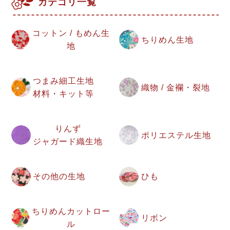
カテゴリ一覧
コットン / もめん生
ちりめん生地
地
つまみ細工生地
織物 / 金襴・裂地
材料・キット等
りんず
ポリエステル生地
ジャガード織生地
その他の生地
ひも
ちりめんカットロー
リボン
ル