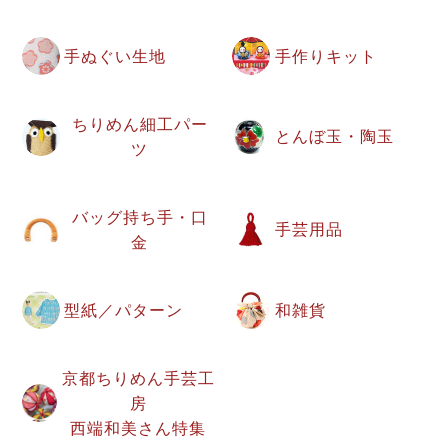
手ぬぐい生地
手作りキット
ちりめん細工パー
とんぼ玉・陶玉
ツ
バッグ持ち手・口
手芸用品
金
型紙／パターン
和雑貨
京都ちりめん手芸工
房
西端和美さん特集