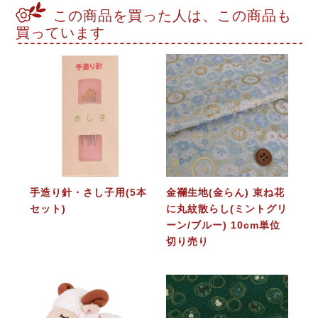
この商品を買った人は、この商品も
買っています
手造り針・さし子用(5本
金襴生地(金らん) 束ね花
セット)
に丸紋散らし(ミントグリ
ーン/ブルー) 10cm単位
切り売り