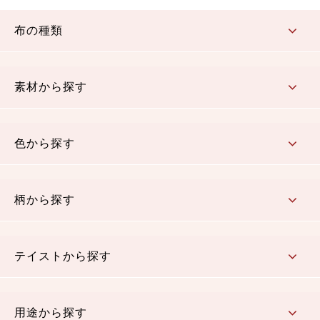
布の種類
コットン／もめん生地
ちりめん生地
織物 金襴・裂地
りんず・ジャガード織生地
ポリエステル生地
その他の生地
ちりめんカットロール
リボン
素材から探す
コットン／木綿素材（混紡含む）
ポリエステル素材（混紡含む）
レーヨン素材
シルク素材
麻／リネン（混紡含む）
本掲載生地
色から探す
赤・ピンク
黄色・オレンジ
茶・ベージュ
緑
青・紺
紫
白・アイボリー
黒・グレイ
金・銀
多色使い
リバーシブル
柄から探す
さくら柄
梅柄
和風花柄
洋テイスト花柄
植物柄
伝統柄・古典柄
飛鳥・奈良文様
かすり柄
動物柄
縞・ストライプ
水玉・ドット
チェック・格子
小紋柄
無地
テイストから探す
古典的
かわいい
華やか
モダン
レトロ
ベーシック
しぶい
男柄
おしゃれ
なごみ
洋テイスト
用途から探す