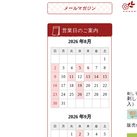
メールマガジン
営業日のご案内
刺し
刺し
入）
販売