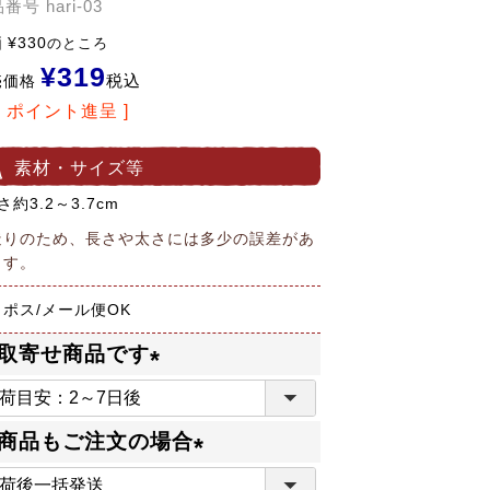
品番号
hari-03
価
¥
330
のところ
¥
319
税込
売価格
6
ポイント進呈 ]
素材・サイズ等
さ約3.2～3.7cm
造りのため、長さや太さには多少の誤差があ
ます。
ポス/メール便OK
取寄せ商品です
(
必
商品もご注文の場合
須
(