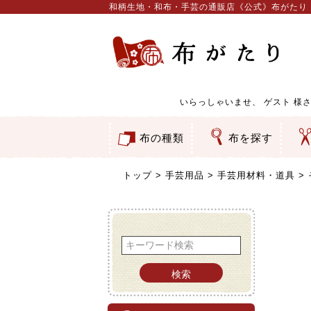
和柄生地・和布・手芸の通販店《公式》布がたり
いらっしゃいませ、
ゲスト
様さ
布の種類
布を探す
和柄生地
コットン／もめん生地
ちりめん生地
織物 金襴・裂地
りんず・ジャガード織生地
ポリエステル生地
服地
その他の生地
ちりめんカットロール
リボン
素材から探す
色から探す
柄から探す
テイストから探す
用途から探す
ち
刺
つ
動
ウ
バ
ア
押
カ
水
御
そ
トップ
手芸用品
手芸用材料・道具
検索