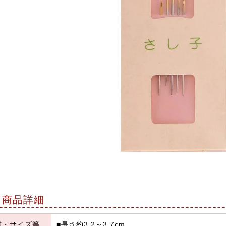
商品詳細
材・サイズ等
■長さ約3.2～3.7cm