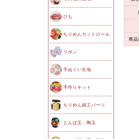
ひも
ちりめんカットロール
商品
リボン
手ぬぐい生地
手作りキット
ちりめん細工パーツ
とんぼ玉・陶玉