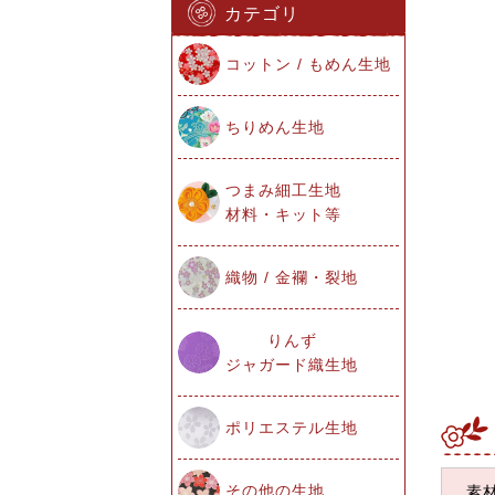
カテゴリ
コットン / もめん生地
ちりめん生地
つまみ細工生地
材料・キット等
織物 / 金襴・裂地
りんず
ジャガード織生地
ポリエステル生地
その他の生地
素