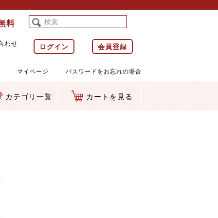
料無料
合わせ
ログイン
会員登録
マイページ
パスワードをお忘れの場合
カテゴリ一覧
カートを見る
等)
ルダー
ット類
カムマスコット
ラップ