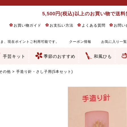
5,500円(税込)以上のお買い物で送
お買い物ガイド
お支払い方法
よくある質問
お問い
ま、現在ポイントご利用可能です。
クーポン情報
お気に入り一覧
手芸キット
季節のおすすめ
和風ひも
りめん細工・ちりめん手芸
し子・こぎん刺し
るし飾り・ひな祭り・端午の節句
物・干支
ェディング
ッグ・ポーチ・袋物
クセサリー・キーホルダー・根付類
絵・木目込み・手まり
ルトナージュ
引手芸
朱印帳
の他
和風花柄
モダン和風花柄
伝統柄
かすり柄
動物柄
縞・チェック・水玉など
その他の和風柄
洋風柄
グラデーション・ぼかし
無地・無地調
無地・手染めあづみ野木綿
ガーゼ生地
綿レース生地
つまみ細工向き
手ぬぐい
手芸用ちりめん
手芸用一越ちりめん
洗えるちりめん／ポリちりめん
正絹ちりめん／シルク
木綿ちりめん
オリジナル商品
西陣織 金襴・どんす類
西陣織 裂地・帯地
和柄りんず（綸子）生地・レーヨン
無地りんず（綸子）生地・レーヨン
ジャガード織
柄もの
無地・地模様
つまみ細工用カット済み生地
リネン／麻混生地
印伝調生地
たたみテープ／畳のへり
シルク生地
裏地
キュプラ・チュール
ゆかた・じんべい向き生地
つまみ細工生地・材料・キット等
七五三に～お子さまの着物向き生地
干支・正月手芸
つるしびな・つるし飾り
ひな祭り手作りキット
端午の節句手作りキット
鬼滅の刃・呪術廻戦特集
京都ちりめん手芸工房より・西端和美先生特集
コットン／木綿素材（混紡含む）
ポリエステル素材（混紡含む）
レーヨン素材
シルク素材
麻／リネン（混紡含む）
本掲載生地
赤・ピンク
黄色・オレンジ
茶・ベージュ
緑
青・紺
紫
白・アイボリー
黒・グレイ
金・銀
多色使い
リバーシブル
さくら柄
梅柄
和風花柄
洋テイスト花柄
植物柄
伝統柄・古典柄
飛鳥・奈良文様
かすり柄
動物柄
縞・ストライプ
水玉・ドット
チェック・格子
小紋柄
無地
古典的
かわいい
華やか
モダン
レトロ
ベーシック
しぶい
男柄
おしゃれ
なごみ
洋テイスト
つまみ細工
ゆかた・じんべい
子供の着物
ベビー袴&上着セット
よさこい・舞台衣装
お祭り着
さむえ
エプロン・ホームウェア
ブラウス・シャツ・ワンピース
古ぶくさ
バッグ・ポーチ
インテリア
マスク
ひな祭りちりめんキット
縁起物(ふくろう、まり、瓢箪
髪飾り・アクセサリー
根付・ストラップ・キーホ
巾着・がま口等
タペストリー
人形・動物
干支
その他
ふきん
コースター・ランチョンマ
バッグ・ポーチ類
その他
刺し子布（布のみ）
刺し子糸
つるしびな・つるし飾り
ひな祭り
端午の節句
動物
干支
リングピロー
ウェディングベア・ウエル
アクセサリー
ウェルカムボード
バッグ類
ポーチ類
ペンケース・メガネケース
コインケース
その他のケース・袋物
アクセサリー・髪飾り
キーホルダー・根付・スト
押絵
木目込み
手まり
たたみへり・たたみシート
ドールチャーム
編み物
刺しゅう
タペストリー
ビーズ手芸
布ぞうり
クリスマス・ハロウィン
その他のキット
夏休み手作り特集
ちりめん・木綿丸ひも
江戸打ちひも
人五・人八紐
メタリックヤーン／ひも
その他のひも
その他
手造り針・さし子用(5本セット)