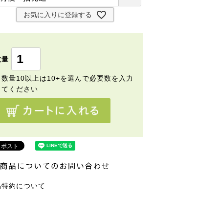
)
必
お気に入りに登録する
須
)
品特約について