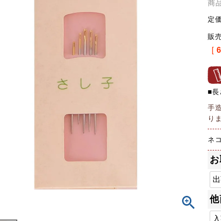
商
定
販
[
■長
手
り
ネコ
お
他