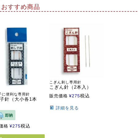
おすすめ商品
こぎん刺し専用針
こぎん針（2本入）
子に便利な専用針
税込
販売価格
¥
275
子針（大小各1本
詳細を見る
税込
価格
¥
275