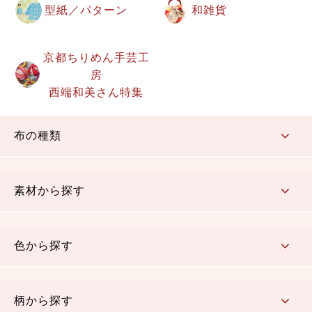
型紙／パターン
和雑貨
京都ちりめん手芸工
房
西端和美さん特集
布の種類
コットン／もめん生地
ちりめん生地
織物 金襴・裂地
りんず・ジャガード織生地
ポリエステル生地
その他の生地
ちりめんカットロール
リボン
素材から探す
コットン／木綿素材（混紡含む）
ポリエステル素材（混紡含む）
レーヨン素材
シルク素材
麻／リネン（混紡含む）
本掲載生地
色から探す
赤・ピンク
黄色・オレンジ
茶・ベージュ
緑
青・紺
紫
白・アイボリー
黒・グレイ
金・銀
多色使い
リバーシブル
柄から探す