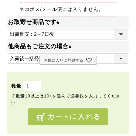
ネコポス/メール便には入りません。
お取寄せ商品です
(
必
他商品もご注文の場合
須
(
)
お気に入りに登録する
必
須
)