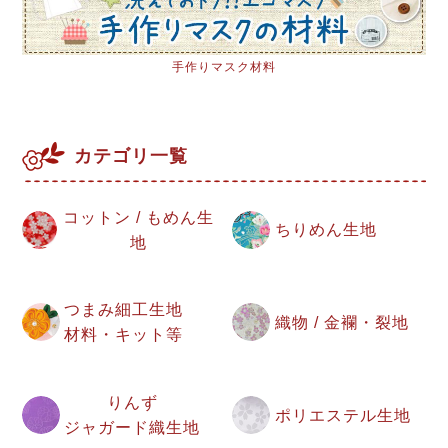
手作りマスク材料
カテゴリ一覧
コットン / もめん生
ちりめん生地
地
つまみ細工生地
織物 / 金襴・裂地
材料・キット等
りんず
ポリエステル生地
ジャガード織生地