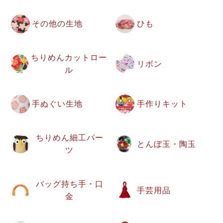
その他の生地
ひも
ちりめんカットロー
リボン
ル
手ぬぐい生地
手作りキット
ちりめん細工パー
とんぼ玉・陶玉
ツ
バッグ持ち手・口
手芸用品
金