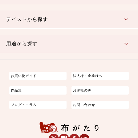
さくら柄
梅柄
和風花柄
洋テイスト花柄
植物柄
伝統柄・古典柄
飛鳥・奈良文様
かすり柄
動物柄
縞・ストライプ
水玉・ドット
チェック・格子
小紋柄
無地
テイストから探す
古典的
かわいい
華やか
モダン
レトロ
ベーシック
しぶい
男柄
おしゃれ
なごみ
洋テイスト
用途から探す
つまみ細工
ゆかた・じんべい
子供の着物
よさこい・舞台衣装
お祭り着
さむえ
エプロン・ホームウェア
ブラウス・シャツ・ワンピース
古ぶくさ
バッグ・ポーチ
インテリア
マスク
お買い物ガイド
法人様・企業様へ
作品集
お客様の声
ブログ・コラム
お問い合わせ