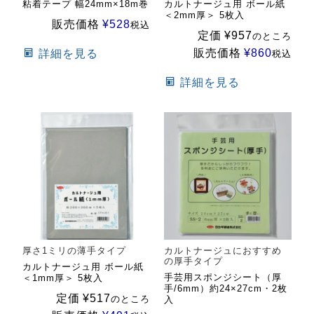
粘着テープ 幅24mm×18m巻
カルトナージュ用 ボール紙
＜2mm厚＞ 5枚入
販売価格
¥
528
税込
定価
¥
957
のところ
販売価格
¥
860
詳細を見る
税込
詳細を見る
厚さ1ミリの薄手タイプ
カルトナージュにおすすめ
の厚手タイプ
カルトナージュ用 ボール紙
手芸用スポンジシート（厚
＜1mm厚＞ 5枚入
手/6mm）約24×27cm・2枚
定価
¥
517
のところ
入