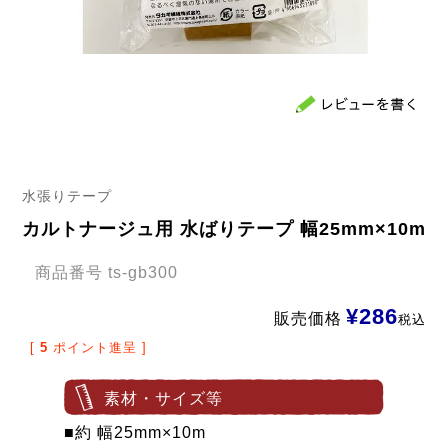
水張りテープ
カルトナージュ用 水ばりテープ 幅25mm×10m
商品番号
ts-gb300
¥
286
販売価格
税込
[
5
ポイント進呈 ]
素材・サイズ等
■約 幅25mm×10m