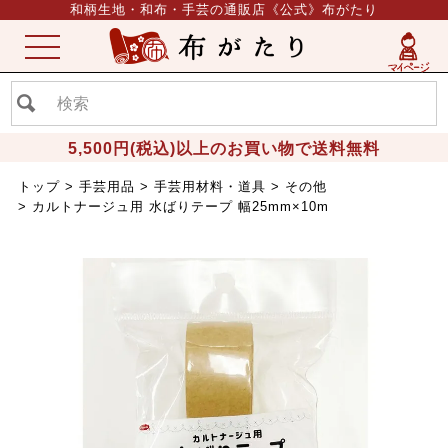
和柄生地・和布・手芸の通販店《公式》布がたり
ME
NU
5,500円(税込)以上のお買い物で送料無料
トップ
手芸用品
手芸用材料・道具
その他
カルトナージュ用 水ばりテープ 幅25mm×10m