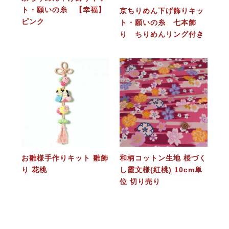
ト・願いの糸 【幸福】
京ちりめん下げ飾りキッ
ピンク
ト・願いの糸 七本飾
り ちりめんリング付き
お雛様手作りキット 雛飾
和柄コットン生地 桜づく
り 花桃
し霞文様(紅桃) 10cm単
位 切り売り