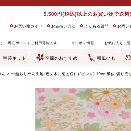
5,500円(税込)以上のお買い物で送
お買い物ガイド
お支払い方法
よくある質問
お問い
ま、現在ポイントご利用可能です。
クーポン情報
お気に入り一覧
手芸キット
季節のおすすめ
和風ひも
りめん細工・ちりめん手芸
し子・こぎん刺し
るし飾り・ひな祭り・端午の節句
物・干支
ェディング
ッグ・ポーチ・袋物
クセサリー・キーホルダー・根付類
絵・木目込み・手まり
ルトナージュ
引手芸
朱印帳
の他
和風花柄
モダン和風花柄
伝統柄
かすり柄
動物柄
縞・チェック・水玉など
その他の和風柄
洋風柄
グラデーション・ぼかし
無地・無地調
無地・手染めあづみ野木綿
ガーゼ生地
綿レース生地
つまみ細工向き
手ぬぐい
手芸用ちりめん
手芸用一越ちりめん
洗えるちりめん／ポリちりめん
正絹ちりめん／シルク
木綿ちりめん
オリジナル商品
西陣織 金襴・どんす類
西陣織 裂地・帯地
和柄りんず（綸子）生地・レーヨン
無地りんず（綸子）生地・レーヨン
ジャガード織
柄もの
無地・地模様
つまみ細工用カット済み生地
リネン／麻混生地
印伝調生地
たたみテープ／畳のへり
シルク生地
裏地
キュプラ・チュール
ゆかた・じんべい向き生地
つまみ細工生地・材料・キット等
七五三に～お子さまの着物向き生地
干支・正月手芸
つるしびな・つるし飾り
ひな祭り手作りキット
端午の節句手作りキット
鬼滅の刃・呪術廻戦特集
京都ちりめん手芸工房より・西端和美先生特集
コットン／木綿素材（混紡含む）
ポリエステル素材（混紡含む）
レーヨン素材
シルク素材
麻／リネン（混紡含む）
本掲載生地
赤・ピンク
黄色・オレンジ
茶・ベージュ
緑
青・紺
紫
白・アイボリー
黒・グレイ
金・銀
多色使い
リバーシブル
さくら柄
梅柄
和風花柄
洋テイスト花柄
植物柄
伝統柄・古典柄
飛鳥・奈良文様
かすり柄
動物柄
縞・ストライプ
水玉・ドット
チェック・格子
小紋柄
無地
古典的
かわいい
華やか
モダン
レトロ
ベーシック
しぶい
男柄
おしゃれ
なごみ
洋テイスト
つまみ細工
ゆかた・じんべい
子供の着物
ベビー袴&上着セット
よさこい・舞台衣装
お祭り着
さむえ
エプロン・ホームウェア
ブラウス・シャツ・ワンピース
古ぶくさ
バッグ・ポーチ
インテリア
マスク
ひな祭りちりめんキット
縁起物(ふくろう、まり、瓢箪
髪飾り・アクセサリー
根付・ストラップ・キーホ
巾着・がま口等
タペストリー
人形・動物
干支
その他
ふきん
コースター・ランチョンマ
バッグ・ポーチ類
その他
刺し子布（布のみ）
刺し子糸
つるしびな・つるし飾り
ひな祭り
端午の節句
動物
干支
リングピロー
ウェディングベア・ウエル
アクセサリー
ウェルカムボード
バッグ類
ポーチ類
ペンケース・メガネケース
コインケース
その他のケース・袋物
アクセサリー・髪飾り
キーホルダー・根付・スト
押絵
木目込み
手まり
たたみへり・たたみシート
ドールチャーム
編み物
刺しゅう
タペストリー
ビーズ手芸
布ぞうり
クリスマス・ハロウィン
その他のキット
夏休み手作り特集
ちりめん・木綿丸ひも
江戸打ちひも
人五・人八紐
メタリックヤーン／ひも
その他のひも
めん
一越ちりめん生地 観世水に菊と桜(白/ピンク) 10cm単位 切り売