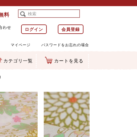
料無料
合わせ
ログイン
会員登録
マイページ
パスワードをお忘れの場合
カテゴリ一覧
カートを見る
等)
ルダー
ット類
カムマスコット
ラップ
り