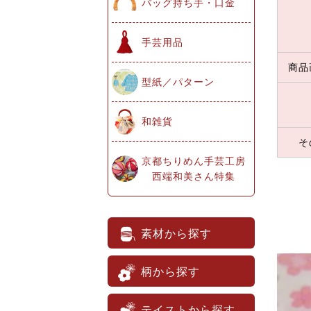
バッグ持ち手・口金
手芸用品
商品
型紙／パターン
和雑貨
そ
京都ちりめん手芸工房
西端和美さん特集
素材から探す
柄から探す
テイストから探す