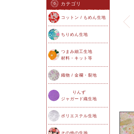
カテゴリ
コットン / もめん生地
ちりめん生地
つまみ細工生地
材料・キット等
織物 / 金襴・裂地
りんず
ジャガード織生地
ポリエステル生地
その他の生地