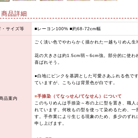
商品詳細
材・サイズ等
■レーヨン100% ■約68-72cm幅
ごく淡い色でやわらかく描かれた一越ちりめん生
花の大きさは約1.5cm弱～6cm強。部分的に使
喜ばれそう。
●白地にピンクを基調とした可愛さあふれる色で
ていますが、こちらは背景色が白です。
■
手捺染（てなっせん/てなせん）について
商品案内
このちりめんは手捺染～布の上に型を置き、職人
れています。何枚もの型を使って染めるため、一
す。手作業により生じる現象のため、多少のずれ
申し上げます。