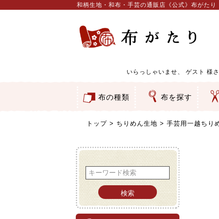
和柄生地・和布・手芸の通販店《公式》布がたり
いらっしゃいませ、
ゲスト
様さ
布の種類
布を探す
和柄生地
コットン／もめん生地
ちりめん生地
織物 金襴・裂地
りんず・ジャガード織生地
ポリエステル生地
服地
その他の生地
ちりめんカットロール
リボン
素材から探す
色から探す
柄から探す
テイストから探す
用途から探す
ち
刺
つ
動
ウ
バ
ア
押
カ
水
御
そ
トップ
ちりめん生地
手芸用一越ちり
検索