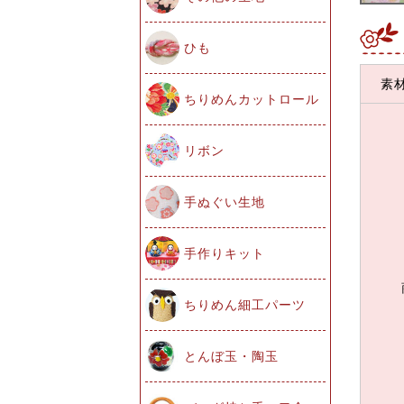
ひも
素
ちりめんカットロール
リボン
手ぬぐい生地
手作りキット
ちりめん細工パーツ
とんぼ玉・陶玉