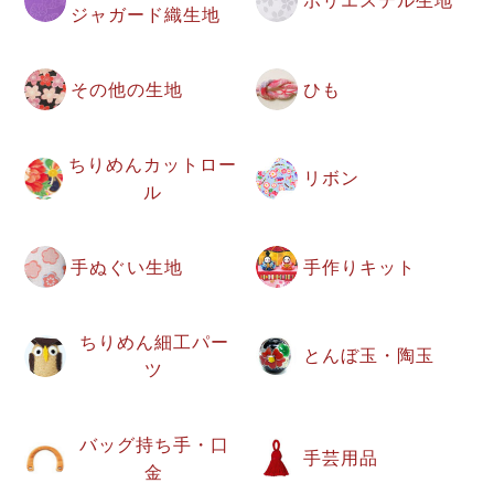
ポリエステル生地
ジャガード織生地
その他の生地
ひも
ちりめんカットロー
リボン
ル
手ぬぐい生地
手作りキット
ちりめん細工パー
とんぼ玉・陶玉
ツ
バッグ持ち手・口
手芸用品
金