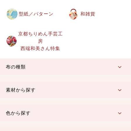
型紙／パターン
和雑貨
京都ちりめん手芸工
房
西端和美さん特集
布の種類
コットン／もめん生地
ちりめん生地
織物 金襴・裂地
りんず・ジャガード織生地
ポリエステル生地
その他の生地
ちりめんカットロール
リボン
素材から探す
コットン／木綿素材（混紡含む）
ポリエステル素材（混紡含む）
レーヨン素材
シルク素材
麻／リネン（混紡含む）
本掲載生地
色から探す
赤・ピンク
黄色・オレンジ
茶・ベージュ
緑
青・紺
紫
白・アイボリー
黒・グレイ
金・銀
多色使い
リバーシブル