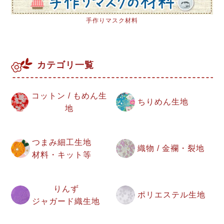
手作りマスク材料
カテゴリ一覧
コットン / もめん生
ちりめん生地
地
つまみ細工生地
織物 / 金襴・裂地
材料・キット等
りんず
ポリエステル生地
ジャガード織生地