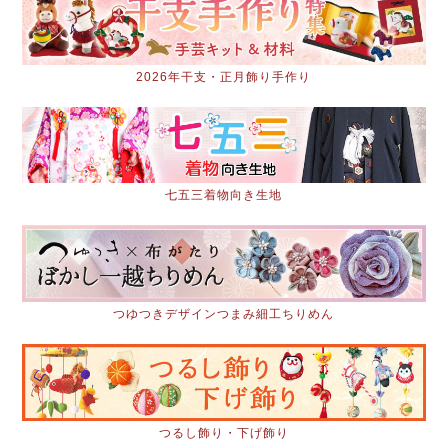
2026年干支・正月飾り手作り
七五三着物向き生地
つゆつきデザインつまみ細工ちりめん
つるし飾り・下げ飾り