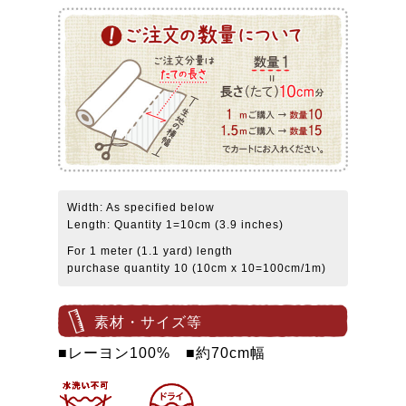
Width: As specified below
Length: Quantity 1=10cm (3.9 inches)
For 1 meter (1.1 yard) length
purchase quantity 10 (10cm x 10=100cm/1m)
素材・サイズ等
■レーヨン100% ■約70cm幅