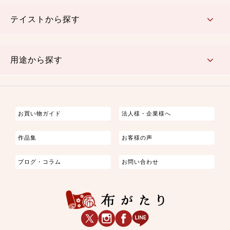
さくら柄
梅柄
和風花柄
洋テイスト花柄
植物柄
伝統柄・古典柄
飛鳥・奈良文様
かすり柄
動物柄
縞・ストライプ
水玉・ドット
チェック・格子
小紋柄
無地
テイストから探す
古典的
かわいい
華やか
モダン
レトロ
ベーシック
しぶい
男柄
おしゃれ
なごみ
洋テイスト
用途から探す
つまみ細工
ゆかた・じんべい
子供の着物
よさこい・舞台衣装
お祭り着
さむえ
エプロン・ホームウェア
ブラウス・シャツ・ワンピース
古ぶくさ
バッグ・ポーチ
インテリア
マスク
お買い物ガイド
法人様・企業様へ
作品集
お客様の声
ブログ・コラム
お問い合わせ