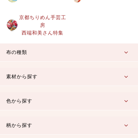
京都ちりめん手芸工
房
西端和美さん特集
布の種類
コットン／もめん生地
ちりめん生地
織物 金襴・裂地
りんず・ジャガード織生地
ポリエステル生地
その他の生地
ちりめんカットロール
リボン
素材から探す
コットン／木綿素材（混紡含む）
ポリエステル素材（混紡含む）
レーヨン素材
シルク素材
麻／リネン（混紡含む）
本掲載生地
色から探す
赤・ピンク
黄色・オレンジ
茶・ベージュ
緑
青・紺
紫
白・アイボリー
黒・グレイ
金・銀
多色使い
リバーシブル
柄から探す