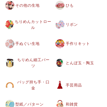
その他の生地
ひも
ちりめんカットロー
リボン
ル
手ぬぐい生地
手作りキット
ちりめん細工パー
とんぼ玉・陶玉
ツ
バッグ持ち手・口
手芸用品
金
型紙／パターン
和雑貨