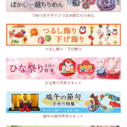
つゆつきデザインつまみ細工ちりめん
つるし飾り・下げ飾り
ひな祭り手作りキット
端午の節句手作りキット