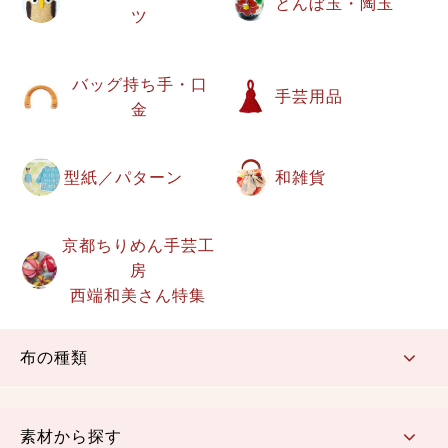
とんぼ玉・陶玉
ツ
バッグ持ち手・口
手芸用品
金
型紙／パターン
和雑貨
京都ちりめん手芸工
房
西端和美さん特集
布の種類
コットン／もめん生地
ちりめん生地
織物 金襴・裂地
りんず・ジャガード織生地
ポリエステル生地
その他の生地
ちりめんカットロール
リボン
素材から探す