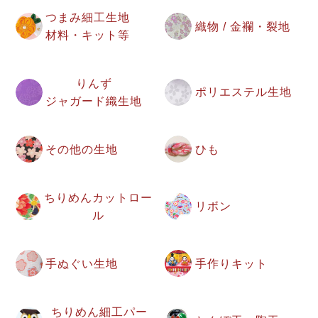
つまみ細工生地
織物 / 金襴・裂地
材料・キット等
りんず
ポリエステル生地
ジャガード織生地
その他の生地
ひも
ちりめんカットロー
リボン
ル
手ぬぐい生地
手作りキット
ちりめん細工パー