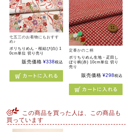
七五三のお着物にもおすす
め♪
ポリちりめん・桜結び(白) 1
定番かのこ柄
0cm単位 切り売り
ポリちりめん生地・疋田し
販売価格
¥
338
税込
ぼり柄(赤) 10cm単位 切り
売り
販売価格
¥
298
税込
この商品を買った人は、この商品も
買っています