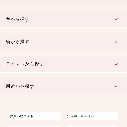
コットン／木綿素材（混紡含む）
ポリエステル素材（混紡含む）
レーヨン素材
シルク素材
麻／リネン（混紡含む）
本掲載生地
色から探す
赤・ピンク
黄色・オレンジ
茶・ベージュ
緑
青・紺
紫
白・アイボリー
黒・グレイ
金・銀
多色使い
リバーシブル
柄から探す
さくら柄
梅柄
和風花柄
洋テイスト花柄
植物柄
伝統柄・古典柄
飛鳥・奈良文様
かすり柄
動物柄
縞・ストライプ
水玉・ドット
チェック・格子
小紋柄
無地
テイストから探す
古典的
かわいい
華やか
モダン
レトロ
ベーシック
しぶい
男柄
おしゃれ
なごみ
洋テイスト
用途から探す
つまみ細工
ゆかた・じんべい
子供の着物
よさこい・舞台衣装
お祭り着
さむえ
エプロン・ホームウェア
ブラウス・シャツ・ワンピース
古ぶくさ
バッグ・ポーチ
インテリア
マスク
お買い物ガイド
法人様・企業様へ