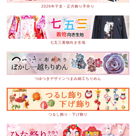
2026年干支・正月飾り手作り
七五三着物向き生地
つゆつきデザインつまみ細工ちりめん
つるし飾り・下げ飾り