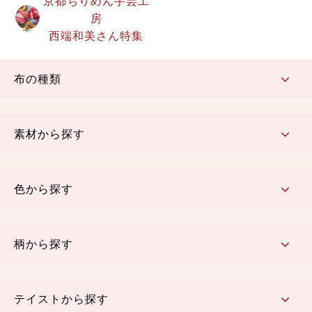
京都ちりめん手芸工
房
西端和美さん特集
布の種類
コットン／もめん生地
ちりめん生地
織物 金襴・裂地
りんず・ジャガード織生地
ポリエステル生地
その他の生地
ちりめんカットロール
リボン
素材から探す
コットン／木綿素材（混紡含む）
ポリエステル素材（混紡含む）
レーヨン素材
シルク素材
麻／リネン（混紡含む）
本掲載生地
色から探す
赤・ピンク
黄色・オレンジ
茶・ベージュ
緑
青・紺
紫
白・アイボリー
黒・グレイ
金・銀
多色使い
リバーシブル
柄から探す
さくら柄
梅柄
和風花柄
洋テイスト花柄
植物柄
伝統柄・古典柄
飛鳥・奈良文様
かすり柄
動物柄
縞・ストライプ
水玉・ドット
チェック・格子
小紋柄
無地
テイストから探す