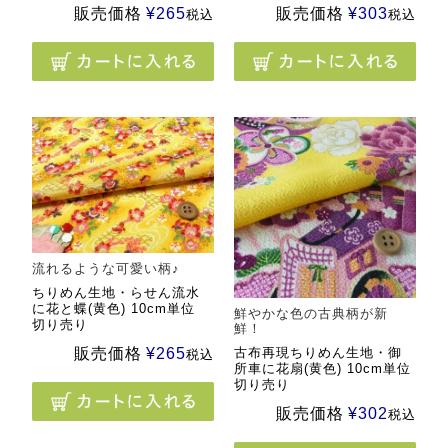
販売価格
¥
265
販売価格
¥
303
税込
税込
流れるような可愛い柄♪
ちりめん生地・らせん流水
に花と蝶(黄色) 10cm単位
鮮やかな色の古典柄が新
切り売り
鮮！
販売価格
¥
265
古布再現ちりめん生地・御
税込
所車に花扇(黄色) 10cm単位
切り売り
販売価格
¥
302
税込