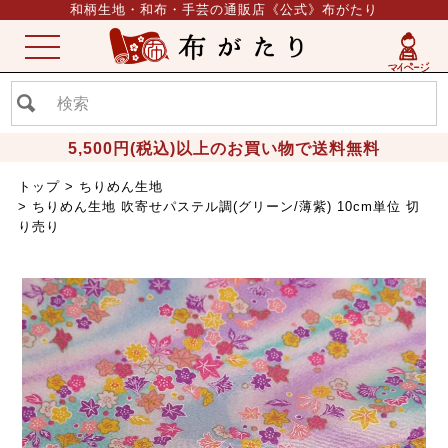
和柄生地・和布・手芸の通販店《公式》布がたり
ME
NU
5,500円(税込)以上のお買い物で送料無料
トップ
ちりめん生地
ちりめん生地 吹寄せパステル調(グリーン/薄紫) 10cm単位 切
り売り