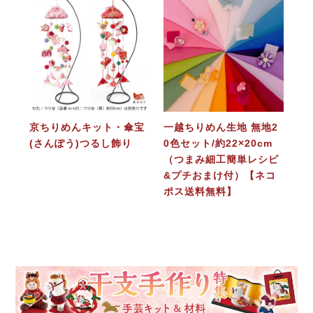
京ちりめんキット・傘宝
一越ちりめん生地 無地2
(さんぽう)つるし飾り
0色セット/約22×20cm
（つまみ細工簡単レシピ
&プチおまけ付）【ネコ
ポス送料無料】