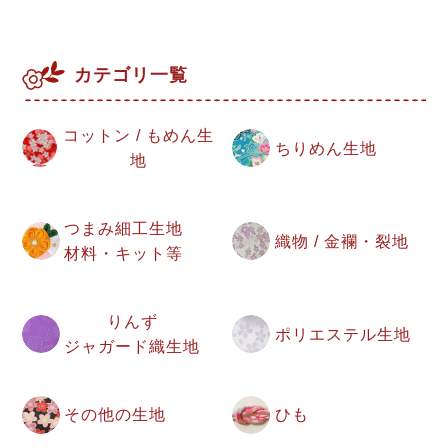
カテゴリ一覧
コットン / もめん生
ちりめん生地
地
つまみ細工生地
織物 / 金襴・裂地
材料・キット等
りんず
ポリエステル生地
ジャガード織生地
その他の生地
ひも