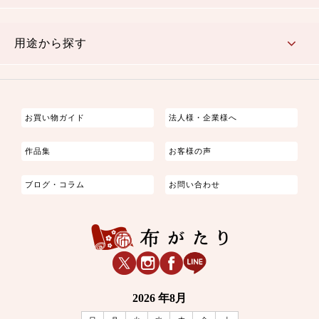
古典的
かわいい
華やか
モダン
レトロ
ベーシック
しぶい
男柄
おしゃれ
なごみ
洋テイスト
用途から探す
つまみ細工
ゆかた・じんべい
子供の着物
よさこい・舞台衣装
お祭り着
さむえ
エプロン・ホームウェア
ブラウス・シャツ・ワンピース
古ぶくさ
バッグ・ポーチ
インテリア
マスク
お買い物ガイド
法人様・企業様へ
作品集
お客様の声
ブログ・コラム
お問い合わせ