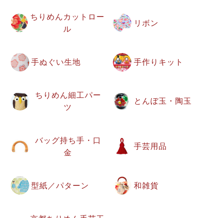
ちりめんカットロー
リボン
ル
手ぬぐい生地
手作りキット
ちりめん細工パー
とんぼ玉・陶玉
ツ
バッグ持ち手・口
手芸用品
金
型紙／パターン
和雑貨