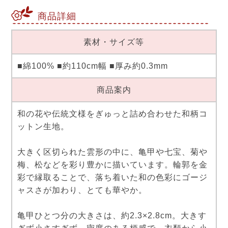
商品詳細
素材・サイズ等
■綿100% ■約110cm幅 ■厚み約0.3mm
商品案内
和の花や伝統文様をぎゅっと詰め合わせた和柄コ
ットン生地。
大きく区切られた雲形の中に、亀甲や七宝、菊や
梅、松などを彩り豊かに描いています。輪郭を金
彩で縁取ることで、落ち着いた和の色彩にゴージ
ャスさが加わり、とても華やか。
亀甲ひとつ分の大きさは、約2.3×2.8cm。大きす