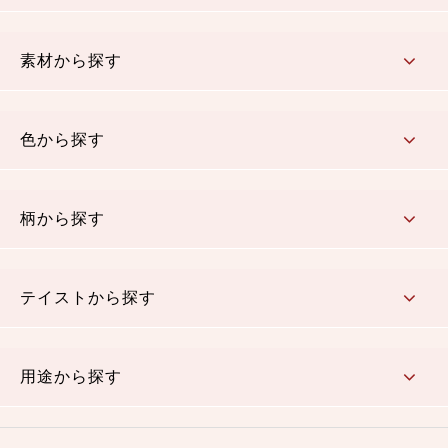
コットン／もめん生地
ちりめん生地
織物 金襴・裂地
りんず・ジャガード織生地
ポリエステル生地
その他の生地
ちりめんカットロール
リボン
素材から探す
コットン／木綿素材（混紡含む）
ポリエステル素材（混紡含む）
レーヨン素材
シルク素材
麻／リネン（混紡含む）
本掲載生地
色から探す
赤・ピンク
黄色・オレンジ
茶・ベージュ
緑
青・紺
紫
白・アイボリー
黒・グレイ
金・銀
多色使い
リバーシブル
柄から探す
さくら柄
梅柄
和風花柄
洋テイスト花柄
植物柄
伝統柄・古典柄
飛鳥・奈良文様
かすり柄
動物柄
縞・ストライプ
水玉・ドット
チェック・格子
小紋柄
無地
テイストから探す
古典的
かわいい
華やか
モダン
レトロ
ベーシック
しぶい
男柄
おしゃれ
なごみ
洋テイスト
用途から探す
つまみ細工
ゆかた・じんべい
子供の着物
よさこい・舞台衣装
お祭り着
さむえ
エプロン・ホームウェア
ブラウス・シャツ・ワンピース
古ぶくさ
バッグ・ポーチ
インテリア
マスク