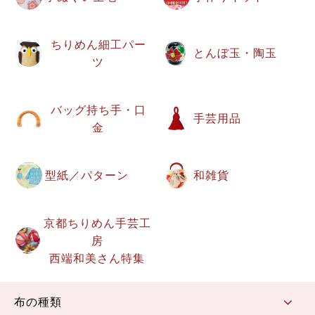
ちりめん細工パー
とんぼ玉・陶玉
ツ
バッグ持ち手・口
手芸用品
金
型紙／パターン
和雑貨
京都ちりめん手芸工
房
西端和美さん特集
布の種類