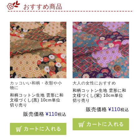
おすすめ商品
カッコいい和柄・衣類や小
大人の女性におすすめ
物に
和柄コットン生地 雲形に和
和柄コットン生地 雲形に和
文様づくし(紫) 10cm単位
文様づくし(黒) 10cm単位
切り売り
切り売り
販売価格
¥
110
税込
販売価格
¥
110
税込