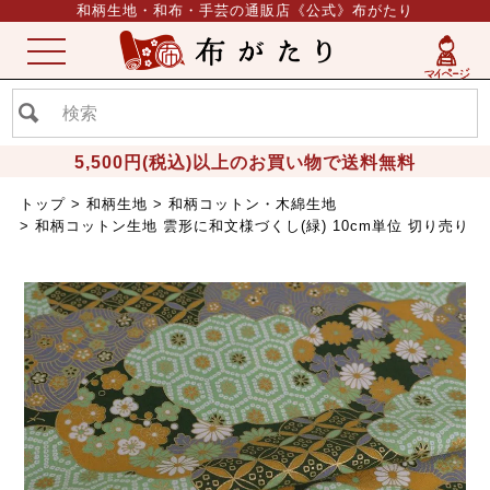
和柄生地・和布・手芸の通販店《公式》布がたり
ME
NU
5,500円(税込)以上のお買い物で送料無料
トップ
和柄生地
和柄コットン・木綿生地
和柄コットン生地 雲形に和文様づくし(緑) 10cm単位 切り売り