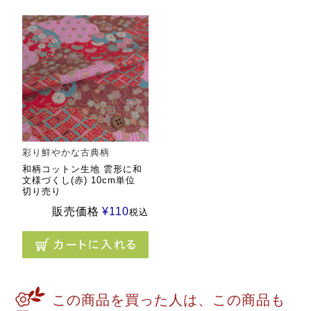
彩り鮮やかな古典柄
和柄コットン生地 雲形に和
文様づくし(赤) 10cm単位
切り売り
販売価格
¥
110
税込
この商品を買った人は、この商品も