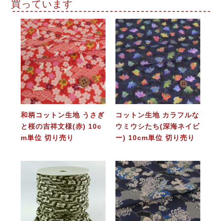
買っています
和柄コットン生地 うさぎ
コットン生地 カラフルな
と桜の吉祥文様(赤) 10c
ウミウシたち(深海ネイビ
m単位 切り売り
ー) 10cm単位 切り売り