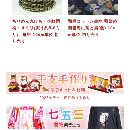
ちりめん丸ひも・小紋調
和柄コットン生地 藍染め
柄・４ミリ(実寸約5-6ミ
調雲海に菊と扇(藍) 10c
リ) 亀甲 10cm単位 切
m単位 切り売り
り売り
2026年干支・正月飾り手作り