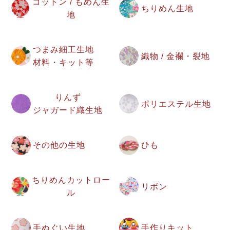
コットン / もめん生
ちりめん生地
地
つまみ細工生地
織物 / 金襴・裂地
材料・キット等
りんず
ポリエステル生地
ジャガード織生地
その他の生地
ひも
ちりめんカットロー
リボン
ル
手ぬぐい生地
手作りキット