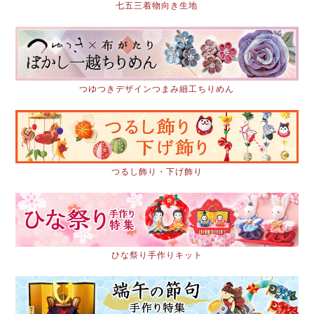
七五三着物向き生地
つゆつきデザインつまみ細工ちりめん
つるし飾り・下げ飾り
ひな祭り手作りキット