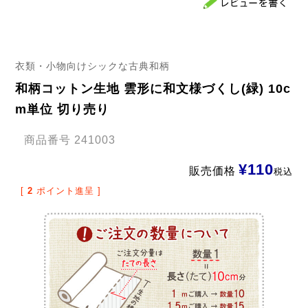
衣類・小物向けシックな古典和柄
和柄コットン生地 雲形に和文様づくし(緑) 10c
m単位 切り売り
商品番号
241003
¥
110
販売価格
税込
[
2
ポイント進呈 ]