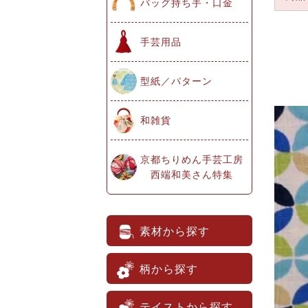
バッグ持ち手・口金
手芸用品
型紙／パターン
和雑貨
京都ちりめん手芸工房
西端和美さん特集
素材から探す
柄から探す
テイストから探す