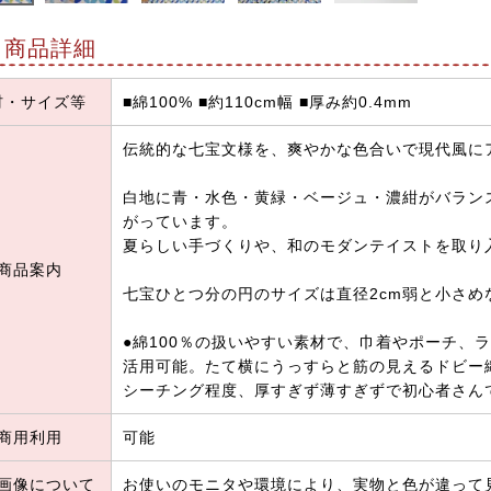
商品詳細
材・サイズ等
■綿100% ■約110cm幅 ■厚み約0.4mm
伝統的な七宝文様を、爽やかな色合いで現代風に
白地に青・水色・黄緑・ベージュ・濃紺がバラン
がっています。
夏らしい手づくりや、和のモダンテイストを取り
商品案内
七宝ひとつ分の円のサイズは直径2cm弱と小さ
●綿100％の扱いやすい素材で、巾着やポーチ、
活用可能。たて横にうっすらと筋の見えるドビー
シーチング程度、厚すぎず薄すぎずで初心者さん
商用利用
可能
画像について
お使いのモニタや環境により、実物と色が違って