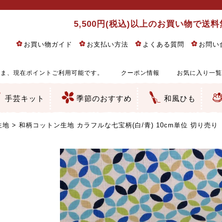
5,500円(税込)以上のお買い物で送
お買い物ガイド
お支払い方法
よくある質問
お問い
ま、現在ポイントご利用可能です。
クーポン情報
お気に入り一覧
手芸キット
季節のおすすめ
和風ひも
りめん細工・ちりめん手芸
し子・こぎん刺し
るし飾り・ひな祭り・端午の節句
物・干支
ェディング
ッグ・ポーチ・袋物
クセサリー・キーホルダー・根付類
絵・木目込み・手まり
ルトナージュ
引手芸
朱印帳
の他
和風花柄
モダン和風花柄
伝統柄
かすり柄
動物柄
縞・チェック・水玉など
その他の和風柄
洋風柄
グラデーション・ぼかし
無地・無地調
無地・手染めあづみ野木綿
ガーゼ生地
綿レース生地
つまみ細工向き
手ぬぐい
手芸用ちりめん
手芸用一越ちりめん
洗えるちりめん／ポリちりめん
正絹ちりめん／シルク
木綿ちりめん
オリジナル商品
西陣織 金襴・どんす類
西陣織 裂地・帯地
和柄りんず（綸子）生地・レーヨン
無地りんず（綸子）生地・レーヨン
ジャガード織
柄もの
無地・地模様
つまみ細工用カット済み生地
リネン／麻混生地
印伝調生地
たたみテープ／畳のへり
シルク生地
裏地
キュプラ・チュール
ゆかた・じんべい向き生地
つまみ細工生地・材料・キット等
七五三に～お子さまの着物向き生地
干支・正月手芸
つるしびな・つるし飾り
ひな祭り手作りキット
端午の節句手作りキット
鬼滅の刃・呪術廻戦特集
京都ちりめん手芸工房より・西端和美先生特集
コットン／木綿素材（混紡含む）
ポリエステル素材（混紡含む）
レーヨン素材
シルク素材
麻／リネン（混紡含む）
本掲載生地
赤・ピンク
黄色・オレンジ
茶・ベージュ
緑
青・紺
紫
白・アイボリー
黒・グレイ
金・銀
多色使い
リバーシブル
さくら柄
梅柄
和風花柄
洋テイスト花柄
植物柄
伝統柄・古典柄
飛鳥・奈良文様
かすり柄
動物柄
縞・ストライプ
水玉・ドット
チェック・格子
小紋柄
無地
古典的
かわいい
華やか
モダン
レトロ
ベーシック
しぶい
男柄
おしゃれ
なごみ
洋テイスト
つまみ細工
ゆかた・じんべい
子供の着物
ベビー袴&上着セット
よさこい・舞台衣装
お祭り着
さむえ
エプロン・ホームウェア
ブラウス・シャツ・ワンピース
古ぶくさ
バッグ・ポーチ
インテリア
マスク
ひな祭りちりめんキット
縁起物(ふくろう、まり、瓢箪
髪飾り・アクセサリー
根付・ストラップ・キーホ
巾着・がま口等
タペストリー
人形・動物
干支
その他
ふきん
コースター・ランチョンマ
バッグ・ポーチ類
その他
刺し子布（布のみ）
刺し子糸
つるしびな・つるし飾り
ひな祭り
端午の節句
動物
干支
リングピロー
ウェディングベア・ウエル
アクセサリー
ウェルカムボード
バッグ類
ポーチ類
ペンケース・メガネケース
コインケース
その他のケース・袋物
アクセサリー・髪飾り
キーホルダー・根付・スト
押絵
木目込み
手まり
たたみへり・たたみシート
ドールチャーム
編み物
刺しゅう
タペストリー
ビーズ手芸
布ぞうり
クリスマス・ハロウィン
その他のキット
夏休み手作り特集
ちりめん・木綿丸ひも
江戸打ちひも
人五・人八紐
メタリックヤーン／ひも
その他のひも
生地
和柄コットン生地 カラフルな七宝柄(白/青) 10cm単位 切り売り