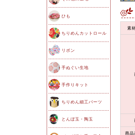
ひも
素
ちりめんカットロール
リボン
手ぬぐい生地
手作りキット
ちりめん細工パーツ
とんぼ玉・陶玉
商品