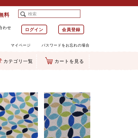
料無料
合わせ
ログイン
会員登録
マイページ
パスワードをお忘れの場合
カテゴリ一覧
カートを見る
等)
ルダー
ット類
カムマスコット
ラップ