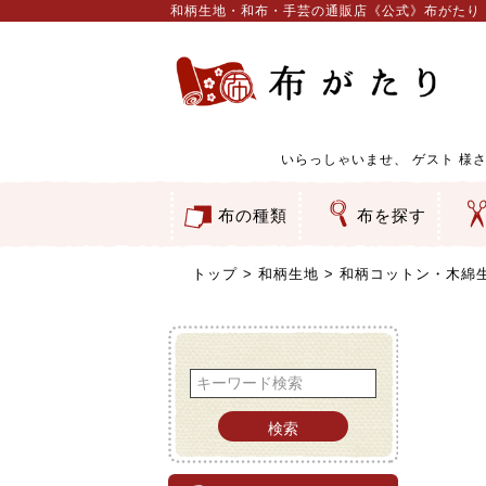
和柄生地・和布・手芸の通販店《公式》布がたり
いらっしゃいませ、
ゲスト
様さ
布の種類
布を探す
和柄生地
コットン／もめん生地
ちりめん生地
織物 金襴・裂地
りんず・ジャガード織生地
ポリエステル生地
服地
その他の生地
ちりめんカットロール
リボン
素材から探す
色から探す
柄から探す
テイストから探す
用途から探す
ち
刺
つ
動
ウ
バ
ア
押
カ
水
御
そ
トップ
和柄生地
和柄コットン・木綿
検索