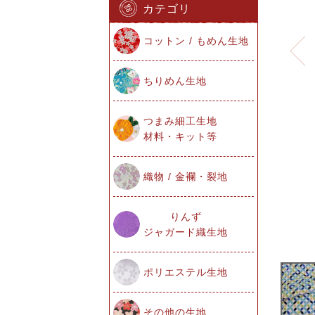
カテゴリ
コットン / もめん生地
ちりめん生地
つまみ細工生地
材料・キット等
織物 / 金襴・裂地
りんず
ジャガード織生地
ポリエステル生地
その他の生地