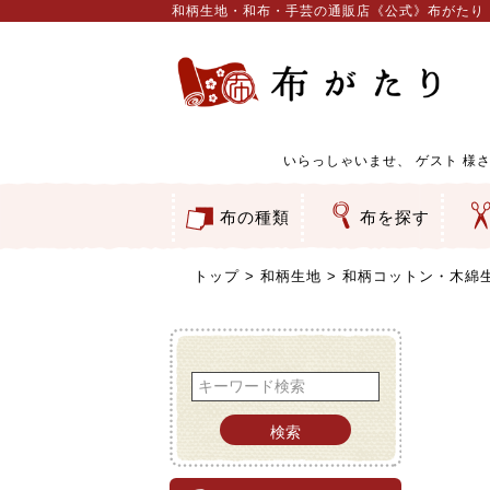
和柄生地・和布・手芸の通販店《公式》布がたり
いらっしゃいませ、
ゲスト
様さ
布の種類
布を探す
和柄生地
コットン／もめん生地
ちりめん生地
織物 金襴・裂地
りんず・ジャガード織生地
ポリエステル生地
服地
その他の生地
ちりめんカットロール
リボン
素材から探す
色から探す
柄から探す
テイストから探す
用途から探す
ち
刺
つ
動
ウ
バ
ア
押
カ
水
御
そ
トップ
和柄生地
和柄コットン・木綿
検索