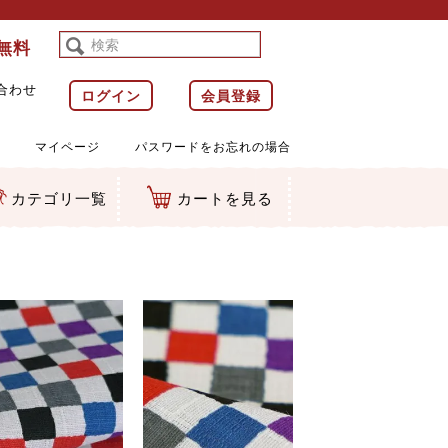
料無料
合わせ
ログイン
会員登録
マイページ
パスワードをお忘れの場合
カテゴリ一覧
カートを見る
等)
ルダー
ット類
カムマスコット
ラップ
り