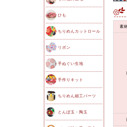
ひも
素
ちりめんカットロール
リボン
手ぬぐい生地
手作りキット
ちりめん細工パーツ
とんぼ玉・陶玉