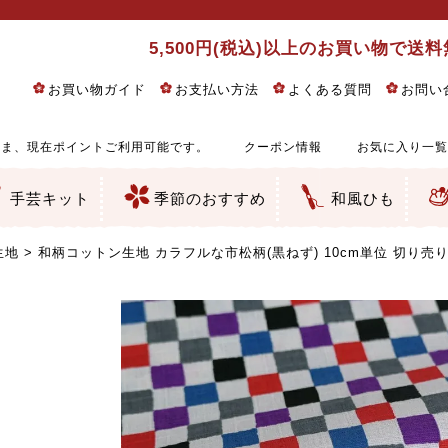
5,500円(税込)以上のお買い物で送
お買い物ガイド
お支払い方法
よくある質問
お問い
ま、現在ポイントご利用可能です。
クーポン情報
お気に入り一覧
手芸キット
季節のおすすめ
和風ひも
りめん細工・ちりめん手芸
し子・こぎん刺し
るし飾り・ひな祭り・端午の節句
物・干支
ェディング
ッグ・ポーチ・袋物
クセサリー・キーホルダー・根付類
絵・木目込み・手まり
ルトナージュ
引手芸
朱印帳
の他
和風花柄
モダン和風花柄
伝統柄
かすり柄
動物柄
縞・チェック・水玉など
その他の和風柄
洋風柄
グラデーション・ぼかし
無地・無地調
無地・手染めあづみ野木綿
ガーゼ生地
綿レース生地
つまみ細工向き
手ぬぐい
手芸用ちりめん
手芸用一越ちりめん
洗えるちりめん／ポリちりめん
正絹ちりめん／シルク
木綿ちりめん
オリジナル商品
西陣織 金襴・どんす類
西陣織 裂地・帯地
和柄りんず（綸子）生地・レーヨン
無地りんず（綸子）生地・レーヨン
ジャガード織
柄もの
無地・地模様
つまみ細工用カット済み生地
リネン／麻混生地
印伝調生地
たたみテープ／畳のへり
シルク生地
裏地
キュプラ・チュール
ゆかた・じんべい向き生地
つまみ細工生地・材料・キット等
七五三に～お子さまの着物向き生地
干支・正月手芸
つるしびな・つるし飾り
ひな祭り手作りキット
端午の節句手作りキット
鬼滅の刃・呪術廻戦特集
京都ちりめん手芸工房より・西端和美先生特集
コットン／木綿素材（混紡含む）
ポリエステル素材（混紡含む）
レーヨン素材
シルク素材
麻／リネン（混紡含む）
本掲載生地
赤・ピンク
黄色・オレンジ
茶・ベージュ
緑
青・紺
紫
白・アイボリー
黒・グレイ
金・銀
多色使い
リバーシブル
さくら柄
梅柄
和風花柄
洋テイスト花柄
植物柄
伝統柄・古典柄
飛鳥・奈良文様
かすり柄
動物柄
縞・ストライプ
水玉・ドット
チェック・格子
小紋柄
無地
古典的
かわいい
華やか
モダン
レトロ
ベーシック
しぶい
男柄
おしゃれ
なごみ
洋テイスト
つまみ細工
ゆかた・じんべい
子供の着物
ベビー袴&上着セット
よさこい・舞台衣装
お祭り着
さむえ
エプロン・ホームウェア
ブラウス・シャツ・ワンピース
古ぶくさ
バッグ・ポーチ
インテリア
マスク
ひな祭りちりめんキット
縁起物(ふくろう、まり、瓢箪
髪飾り・アクセサリー
根付・ストラップ・キーホ
巾着・がま口等
タペストリー
人形・動物
干支
その他
ふきん
コースター・ランチョンマ
バッグ・ポーチ類
その他
刺し子布（布のみ）
刺し子糸
つるしびな・つるし飾り
ひな祭り
端午の節句
動物
干支
リングピロー
ウェディングベア・ウエル
アクセサリー
ウェルカムボード
バッグ類
ポーチ類
ペンケース・メガネケース
コインケース
その他のケース・袋物
アクセサリー・髪飾り
キーホルダー・根付・スト
押絵
木目込み
手まり
たたみへり・たたみシート
ドールチャーム
編み物
刺しゅう
タペストリー
ビーズ手芸
布ぞうり
クリスマス・ハロウィン
その他のキット
夏休み手作り特集
ちりめん・木綿丸ひも
江戸打ちひも
人五・人八紐
メタリックヤーン／ひも
その他のひも
生地
和柄コットン生地 カラフルな市松柄(黒ねず) 10cm単位 切り売