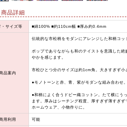
商品詳細
材・サイズ等
■綿100% ■約110cm幅 ■厚み約0.4mm
伝統的な市松柄をモダンにアレンジした和柄コッ
ポップでありながらも和のテイストを意識した絶
やかを感じます。
市松ひとつ分のサイズは約1cm角。大きすぎず
商品案内
●モノトーンと赤、青、紫がモダンな組み合わせ
●和柄によく合うドビー織コットン。たて横にう
ます。厚みはシーチング程度、厚すぎず薄すぎず
ホームウェア、小物作りに。
商用利用
可能