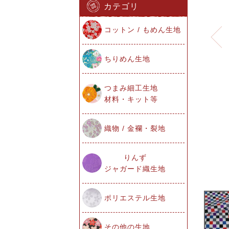
カテゴリ
コットン / もめん生地
ちりめん生地
つまみ細工生地
材料・キット等
織物 / 金襴・裂地
りんず
ジャガード織生地
ポリエステル生地
その他の生地