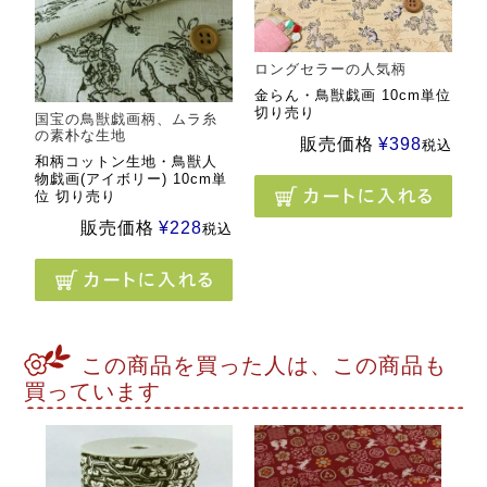
ロングセラーの人気柄
金らん・鳥獣戯画 10cm単位
切り売り
国宝の鳥獣戯画柄、ムラ糸
の素朴な生地
販売価格
¥
398
税込
和柄コットン生地・鳥獣人
物戯画(アイボリー) 10cm単
位 切り売り
販売価格
¥
228
税込
この商品を買った人は、この商品も
買っています