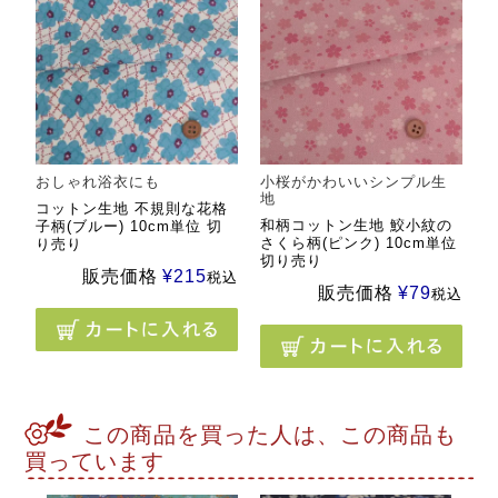
おしゃれ浴衣にも
小桜がかわいいシンプル生
地
コットン生地 不規則な花格
和柄コットン生地 鮫小紋の
子柄(ブルー) 10cm単位 切
さくら柄(ピンク) 10cm単位
り売り
切り売り
販売価格
¥
215
税込
販売価格
¥
79
税込
この商品を買った人は、この商品も
買っています