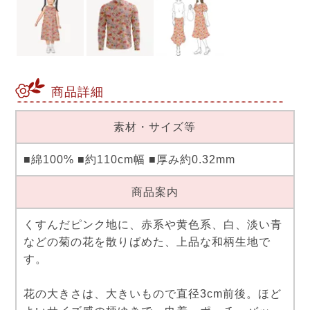
商品詳細
素材・サイズ等
■綿100% ■約110cm幅 ■厚み約0.32mm
商品案内
くすんだピンク地に、赤系や黄色系、白、淡い青
などの菊の花を散りばめた、上品な和柄生地で
す。
花の大きさは、大きいもので直径3cm前後。ほど