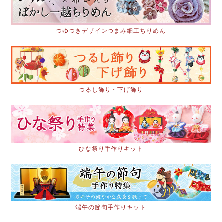
つゆつきデザインつまみ細工ちりめん
つるし飾り・下げ飾り
ひな祭り手作りキット
端午の節句手作りキット