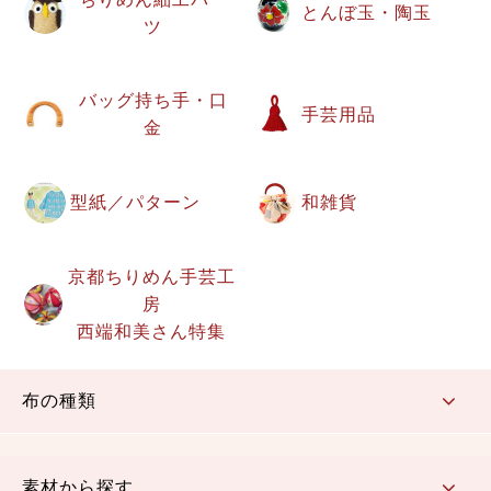
とんぼ玉・陶玉
ツ
バッグ持ち手・口
手芸用品
金
型紙／パターン
和雑貨
京都ちりめん手芸工
房
西端和美さん特集
布の種類
コットン／もめん生地
ちりめん生地
織物 金襴・裂地
りんず・ジャガード織生地
ポリエステル生地
その他の生地
ちりめんカットロール
リボン
素材から探す