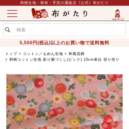
和柄生地・和布・手芸の通販店《公式》布がたり
ME
NU
5,500円(税込)以上のお買い物で送料無料
トップ
コットン／もめん生地
和風花柄
和柄コットン生地 彩り菊づくし(ピンク) 10cm単位 切り売り