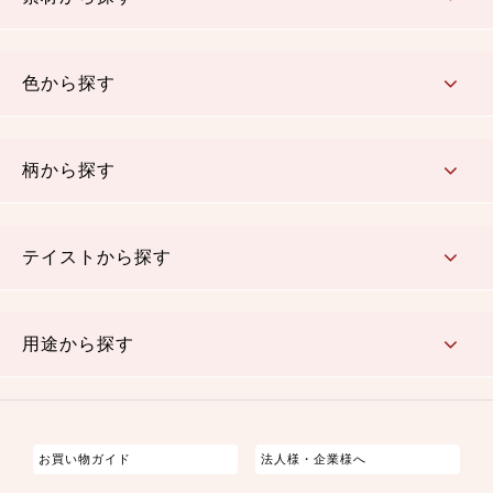
コットン／木綿素材（混紡含む）
ポリエステル素材（混紡含む）
レーヨン素材
シルク素材
麻／リネン（混紡含む）
本掲載生地
色から探す
赤・ピンク
黄色・オレンジ
茶・ベージュ
緑
青・紺
紫
白・アイボリー
黒・グレイ
金・銀
多色使い
リバーシブル
柄から探す
さくら柄
梅柄
和風花柄
洋テイスト花柄
植物柄
伝統柄・古典柄
飛鳥・奈良文様
かすり柄
動物柄
縞・ストライプ
水玉・ドット
チェック・格子
小紋柄
無地
テイストから探す
古典的
かわいい
華やか
モダン
レトロ
ベーシック
しぶい
男柄
おしゃれ
なごみ
洋テイスト
用途から探す
つまみ細工
ゆかた・じんべい
子供の着物
よさこい・舞台衣装
お祭り着
さむえ
エプロン・ホームウェア
ブラウス・シャツ・ワンピース
古ぶくさ
バッグ・ポーチ
インテリア
マスク
お買い物ガイド
法人様・企業様へ