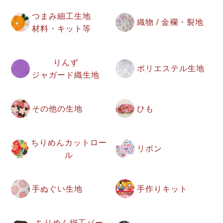
つまみ細工生地
織物 / 金襴・裂地
材料・キット等
りんず
ポリエステル生地
ジャガード織生地
その他の生地
ひも
ちりめんカットロー
リボン
ル
手ぬぐい生地
手作りキット
ちりめん細工パー