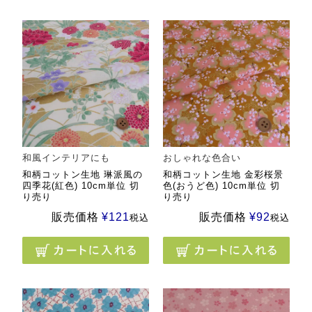
和風インテリアにも
おしゃれな色合い
和柄コットン生地 琳派風の
和柄コットン生地 金彩桜景
四季花(紅色) 10cm単位 切
色(おうど色) 10cm単位 切
り売り
り売り
販売価格
¥
121
販売価格
¥
92
税込
税込