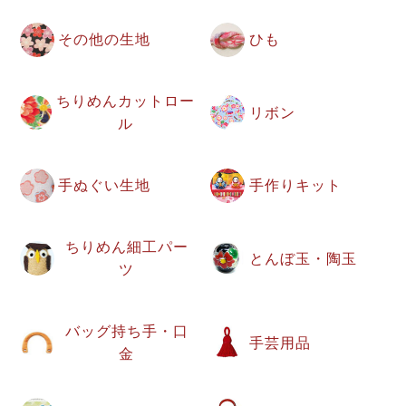
その他の生地
ひも
ちりめんカットロー
リボン
ル
手ぬぐい生地
手作りキット
ちりめん細工パー
とんぼ玉・陶玉
ツ
バッグ持ち手・口
手芸用品
金