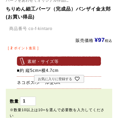
パーツをあわせてオリジナル作品に
ちりめん細工パーツ（完成品）バンザイ金太郎
(お買い得品)
商品番号
co-f-kintaro
¥
97
販売価格
税込
[
2
ポイント進呈 ]
素材・サイズ等
■約 縦5cm×横4.7cm
お気に入りに登録する
ネコポス/メール便OK