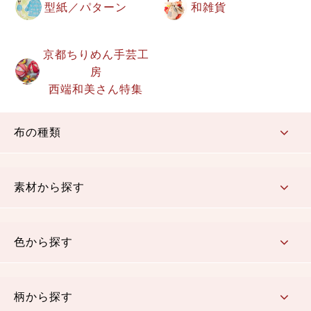
型紙／パターン
和雑貨
京都ちりめん手芸工
房
西端和美さん特集
布の種類
コットン／もめん生地
ちりめん生地
織物 金襴・裂地
りんず・ジャガード織生地
ポリエステル生地
その他の生地
ちりめんカットロール
リボン
素材から探す
コットン／木綿素材（混紡含む）
ポリエステル素材（混紡含む）
レーヨン素材
シルク素材
麻／リネン（混紡含む）
本掲載生地
色から探す
赤・ピンク
黄色・オレンジ
茶・ベージュ
緑
青・紺
紫
白・アイボリー
黒・グレイ
金・銀
多色使い
リバーシブル
柄から探す