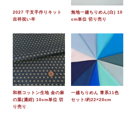
2027 干支手作りキット
無地一越ちりめん(白) 10
吉祥祝い羊
cm単位 切り売り
和柄コットン生地 金の麻
一越ちりめん 青系11色
の葉(濃紺) 10cm単位 切
セット/約22×20cm
り売り