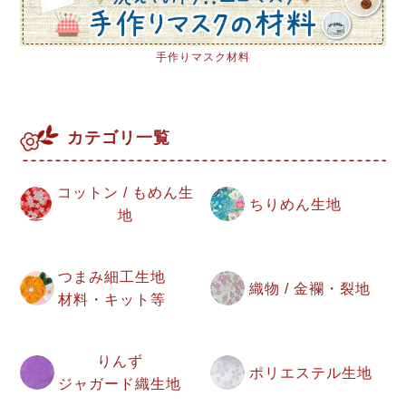
手作りマスク材料
カテゴリ一覧
コットン / もめん生
ちりめん生地
地
つまみ細工生地
織物 / 金襴・裂地
材料・キット等
りんず
ポリエステル生地
ジャガード織生地