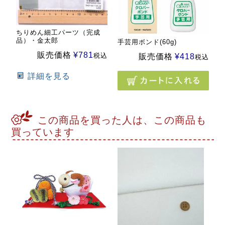
ちりめん細工パーツ（完成
品）・金太郎
手芸用ボンド(60g)
販売価格
¥
781
税込
販売価格
¥
418
税込
詳細を見る
この商品を買った人は、この商品も
買っています