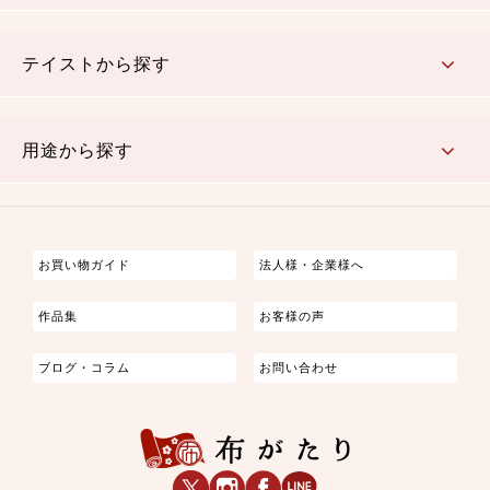
さくら柄
梅柄
和風花柄
洋テイスト花柄
植物柄
伝統柄・古典柄
飛鳥・奈良文様
かすり柄
動物柄
縞・ストライプ
水玉・ドット
チェック・格子
小紋柄
無地
テイストから探す
古典的
かわいい
華やか
モダン
レトロ
ベーシック
しぶい
男柄
おしゃれ
なごみ
洋テイスト
用途から探す
つまみ細工
ゆかた・じんべい
子供の着物
よさこい・舞台衣装
お祭り着
さむえ
エプロン・ホームウェア
ブラウス・シャツ・ワンピース
古ぶくさ
バッグ・ポーチ
インテリア
マスク
お買い物ガイド
法人様・企業様へ
作品集
お客様の声
ブログ・コラム
お問い合わせ