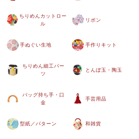
ちりめんカットロー
リボン
ル
手ぬぐい生地
手作りキット
ちりめん細工パー
とんぼ玉・陶玉
ツ
バッグ持ち手・口
手芸用品
金
型紙／パターン
和雑貨