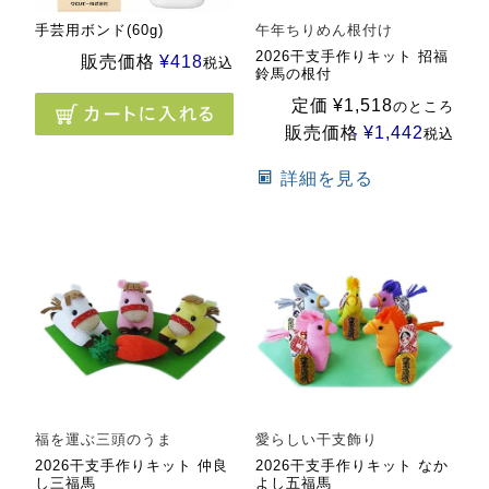
手芸用ボンド(60g)
午年ちりめん根付け
2026干支手作りキット 招福
販売価格
¥
418
税込
鈴馬の根付
定価
¥
1,518
のところ
販売価格
¥
1,442
税込
詳細を見る
福を運ぶ三頭のうま
愛らしい干支飾り
2026干支手作りキット 仲良
2026干支手作りキット なか
し三福馬
よし五福馬