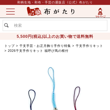
和柄生地・和布・手芸の通販店《公式》布がたり
ME
NU
5,500円(税込)以上のお買い物で送料無料
トップ
干支手芸・お正月飾り手作り特集
干支手作りキット
2026干支手作りキット 福呼び馬の根付