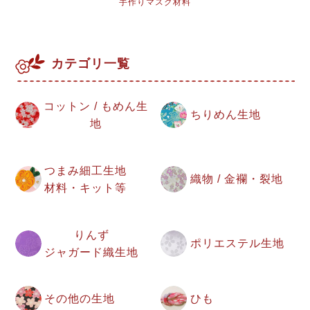
手作りマスク材料
カテゴリ一覧
コットン / もめん生
ちりめん生地
地
つまみ細工生地
織物 / 金襴・裂地
材料・キット等
りんず
ポリエステル生地
ジャガード織生地
その他の生地
ひも