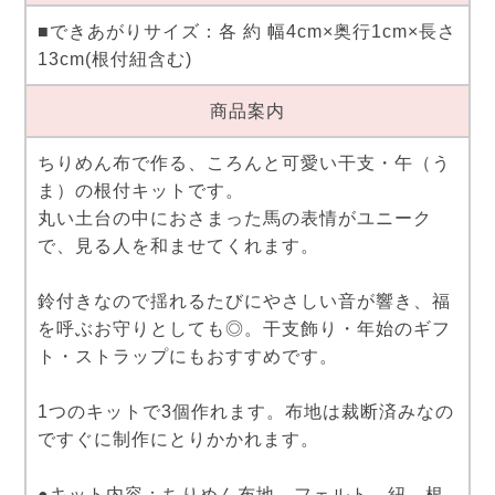
■できあがりサイズ：各 約 幅4cm×奥行1cm×長さ
13cm(根付紐含む)
商品案内
ちりめん布で作る、ころんと可愛い干支・午（う
ま）の根付キットです。
丸い土台の中におさまった馬の表情がユニーク
で、見る人を和ませてくれます。
鈴付きなので揺れるたびにやさしい音が響き、福
を呼ぶお守りとしても◎。干支飾り・年始のギフ
ト・ストラップにもおすすめです。
1つのキットで3個作れます。布地は裁断済みなの
ですぐに制作にとりかかれます。
●キット内容：ちりめん布地、フェルト、紐、根