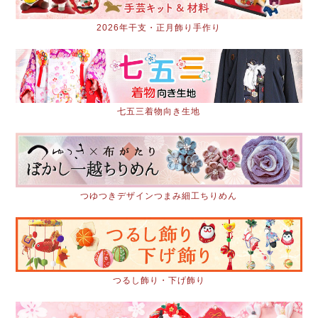
2026年干支・正月飾り手作り
七五三着物向き生地
つゆつきデザインつまみ細工ちりめん
つるし飾り・下げ飾り