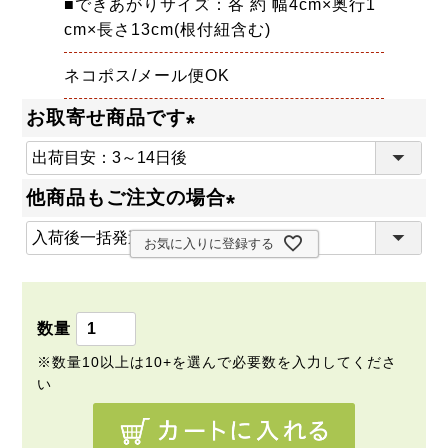
■できあがりサイズ：各 約 幅4cm×奥行1
cm×長さ13cm(根付紐含む)
ネコポス/メール便OK
お取寄せ商品です
(
必
他商品もご注文の場合
須
(
)
お気に入りに登録する
必
須
)