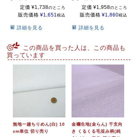
定価
¥
1,738
定価
¥
1,958
のところ
のところ
販売価格
¥
1,651
販売価格
¥
1,860
税込
税込
詳細を見る
詳細を見る
この商品を買った人は、この商品も
買っています
無地一越ちりめん(白) 10
金襴生地(金らん) 干支向
cm単位 切り売り
き くるくる毛並み柄(純