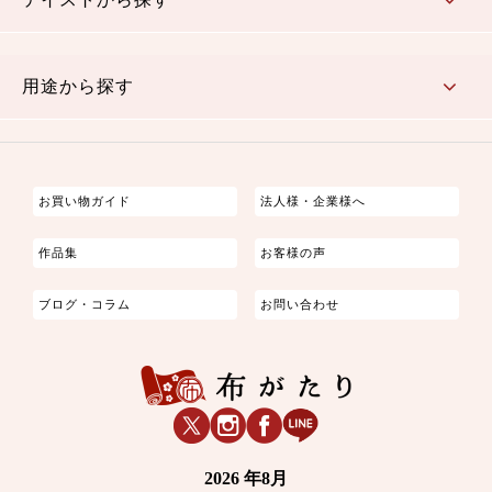
古典的
かわいい
華やか
モダン
レトロ
ベーシック
しぶい
男柄
おしゃれ
なごみ
洋テイスト
用途から探す
つまみ細工
ゆかた・じんべい
子供の着物
よさこい・舞台衣装
お祭り着
さむえ
エプロン・ホームウェア
ブラウス・シャツ・ワンピース
古ぶくさ
バッグ・ポーチ
インテリア
マスク
お買い物ガイド
法人様・企業様へ
作品集
お客様の声
ブログ・コラム
お問い合わせ