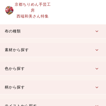
京都ちりめん手芸工
房
西端和美さん特集
布の種類
コットン／もめん生地
ちりめん生地
織物 金襴・裂地
りんず・ジャガード織生地
ポリエステル生地
その他の生地
ちりめんカットロール
リボン
素材から探す
コットン／木綿素材（混紡含む）
ポリエステル素材（混紡含む）
レーヨン素材
シルク素材
麻／リネン（混紡含む）
本掲載生地
色から探す
赤・ピンク
黄色・オレンジ
茶・ベージュ
緑
青・紺
紫
白・アイボリー
黒・グレイ
金・銀
多色使い
リバーシブル
柄から探す
さくら柄
梅柄
和風花柄
洋テイスト花柄
植物柄
伝統柄・古典柄
飛鳥・奈良文様
かすり柄
動物柄
縞・ストライプ
水玉・ドット
チェック・格子
小紋柄
無地
テイストから探す