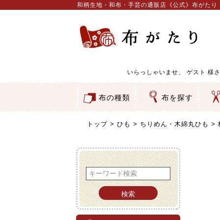
和柄生地・和布・手芸の通販店《公式》布がたり
いらっしゃいませ、
ゲスト
様さ
布の種類
布を探す
和柄生地
コットン／もめん生地
ちりめん生地
織物 金襴・裂地
りんず・ジャガード織生地
ポリエステル生地
服地
その他の生地
ちりめんカットロール
リボン
素材から探す
色から探す
柄から探す
テイストから探す
用途から探す
ち
刺
つ
動
ウ
バ
ア
押
カ
水
御
そ
トップ
ひも
ちりめん・木綿丸ひも
検索