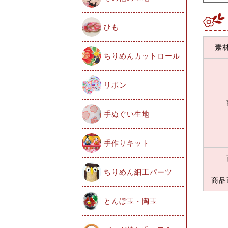
ひも
素
ちりめんカットロール
リボン
手ぬぐい生地
手作りキット
ちりめん細工パーツ
商品
とんぼ玉・陶玉