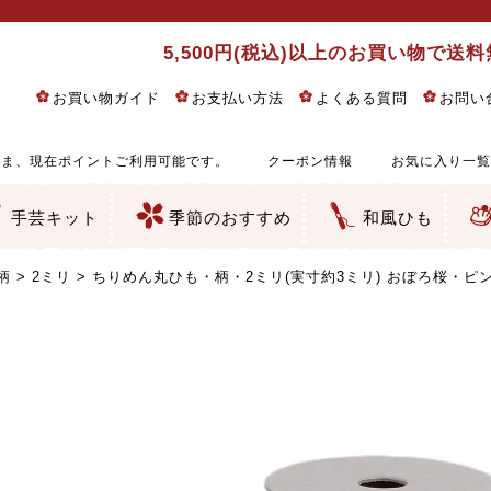
5,500円(税込)以上のお買い物で送
お買い物ガイド
お支払い方法
よくある質問
お問い
ま、現在ポイントご利用可能です。
クーポン情報
お気に入り一覧
手芸キット
季節のおすすめ
和風ひも
りめん細工・ちりめん手芸
し子・こぎん刺し
るし飾り・ひな祭り・端午の節句
物・干支
ェディング
ッグ・ポーチ・袋物
クセサリー・キーホルダー・根付類
絵・木目込み・手まり
ルトナージュ
引手芸
朱印帳
の他
和風花柄
モダン和風花柄
伝統柄
かすり柄
動物柄
縞・チェック・水玉など
その他の和風柄
洋風柄
グラデーション・ぼかし
無地・無地調
無地・手染めあづみ野木綿
ガーゼ生地
綿レース生地
つまみ細工向き
手ぬぐい
手芸用ちりめん
手芸用一越ちりめん
洗えるちりめん／ポリちりめん
正絹ちりめん／シルク
木綿ちりめん
オリジナル商品
西陣織 金襴・どんす類
西陣織 裂地・帯地
和柄りんず（綸子）生地・レーヨン
無地りんず（綸子）生地・レーヨン
ジャガード織
柄もの
無地・地模様
つまみ細工用カット済み生地
リネン／麻混生地
印伝調生地
たたみテープ／畳のへり
シルク生地
裏地
キュプラ・チュール
ゆかた・じんべい向き生地
つまみ細工生地・材料・キット等
七五三に～お子さまの着物向き生地
干支・正月手芸
つるしびな・つるし飾り
ひな祭り手作りキット
端午の節句手作りキット
鬼滅の刃・呪術廻戦特集
京都ちりめん手芸工房より・西端和美先生特集
コットン／木綿素材（混紡含む）
ポリエステル素材（混紡含む）
レーヨン素材
シルク素材
麻／リネン（混紡含む）
本掲載生地
赤・ピンク
黄色・オレンジ
茶・ベージュ
緑
青・紺
紫
白・アイボリー
黒・グレイ
金・銀
多色使い
リバーシブル
さくら柄
梅柄
和風花柄
洋テイスト花柄
植物柄
伝統柄・古典柄
飛鳥・奈良文様
かすり柄
動物柄
縞・ストライプ
水玉・ドット
チェック・格子
小紋柄
無地
古典的
かわいい
華やか
モダン
レトロ
ベーシック
しぶい
男柄
おしゃれ
なごみ
洋テイスト
つまみ細工
ゆかた・じんべい
子供の着物
ベビー袴&上着セット
よさこい・舞台衣装
お祭り着
さむえ
エプロン・ホームウェア
ブラウス・シャツ・ワンピース
古ぶくさ
バッグ・ポーチ
インテリア
マスク
ひな祭りちりめんキット
縁起物(ふくろう、まり、瓢箪
髪飾り・アクセサリー
根付・ストラップ・キーホ
巾着・がま口等
タペストリー
人形・動物
干支
その他
ふきん
コースター・ランチョンマ
バッグ・ポーチ類
その他
刺し子布（布のみ）
刺し子糸
つるしびな・つるし飾り
ひな祭り
端午の節句
動物
干支
リングピロー
ウェディングベア・ウエル
アクセサリー
ウェルカムボード
バッグ類
ポーチ類
ペンケース・メガネケース
コインケース
その他のケース・袋物
アクセサリー・髪飾り
キーホルダー・根付・スト
押絵
木目込み
手まり
たたみへり・たたみシート
ドールチャーム
編み物
刺しゅう
タペストリー
ビーズ手芸
布ぞうり
クリスマス・ハロウィン
その他のキット
夏休み手作り特集
ちりめん・木綿丸ひも
江戸打ちひも
人五・人八紐
メタリックヤーン／ひも
その他のひも
柄
2ミリ
ちりめん丸ひも・柄・2ミリ(実寸約3ミリ) おぼろ桜・ピン