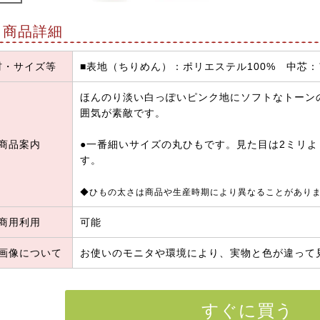
商品詳細
材・サイズ等
■表地（ちりめん）：ポリエステル100% 中芯：
ほんのり淡い白っぽいピンク地にソフトなトーン
囲気が素敵です。
商品案内
●一番細いサイズの丸ひもです。見た目は2ミリ
す。
◆ひもの太さは商品や生産時期により異なることがあり
商用利用
可能
画像について
お使いのモニタや環境により、実物と色が違って
すぐに買う