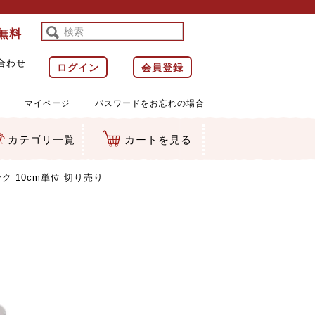
料無料
合わせ
ログイン
会員登録
マイページ
パスワードをお忘れの場合
カテゴリ一覧
カートを見る
等)
ルダー
ット類
カムマスコット
ラップ
ク 10cm単位 切り売り