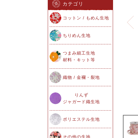
カテゴリ
コットン / もめん生地
ちりめん生地
つまみ細工生地
材料・キット等
織物 / 金襴・裂地
りんず
ジャガード織生地
ポリエステル生地
その他の生地