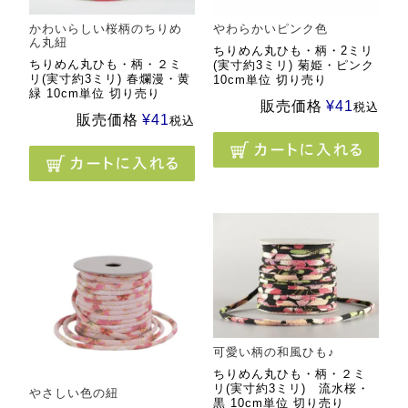
かわいらしい桜柄のちりめ
やわらかいピンク色
ん丸紐
ちりめん丸ひも・柄・2ミリ
ちりめん丸ひも・柄・２ミ
(実寸約3ミリ) 菊姫・ピンク
リ(実寸約3ミリ) 春爛漫・黄
10cm単位 切り売り
緑 10cm単位 切り売り
販売価格
¥
41
税込
販売価格
¥
41
税込
可愛い柄の和風ひも♪
ちりめん丸ひも・柄・２ミ
リ(実寸約3ミリ) 流水桜・
やさしい色の紐
黒 10cm単位 切り売り