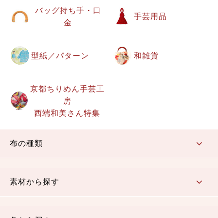
バッグ持ち手・口
手芸用品
金
型紙／パターン
和雑貨
京都ちりめん手芸工
房
西端和美さん特集
布の種類
コットン／もめん生地
ちりめん生地
織物 金襴・裂地
りんず・ジャガード織生地
ポリエステル生地
その他の生地
ちりめんカットロール
リボン
素材から探す
コットン／木綿素材（混紡含む）
ポリエステル素材（混紡含む）
レーヨン素材
シルク素材
麻／リネン（混紡含む）
本掲載生地