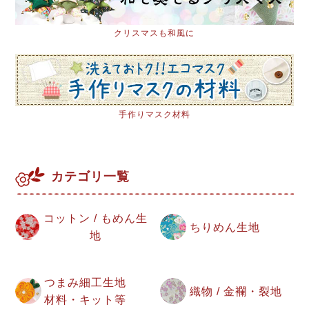
クリスマスも和風に
手作りマスク材料
カテゴリ一覧
コットン / もめん生
ちりめん生地
地
つまみ細工生地
織物 / 金襴・裂地
材料・キット等