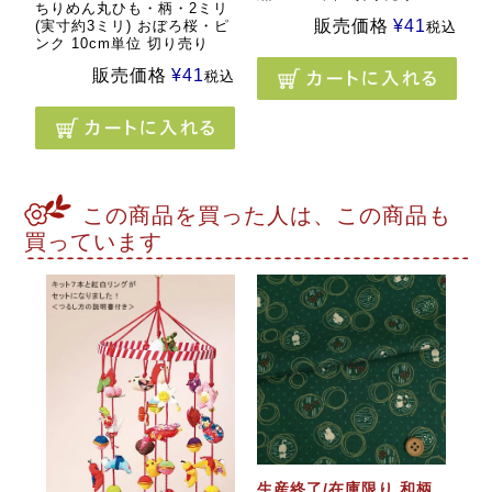
ちりめん丸ひも・柄・2ミリ
販売価格
¥
41
(実寸約3ミリ) おぼろ桜・ピ
税込
ンク 10cm単位 切り売り
販売価格
¥
41
税込
この商品を買った人は、この商品も
買っています
生産終了/在庫限り 和柄