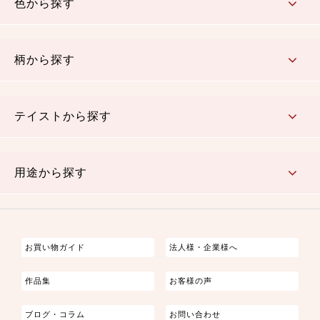
色から探す
赤・ピンク
黄色・オレンジ
茶・ベージュ
緑
青・紺
紫
白・アイボリー
黒・グレイ
金・銀
多色使い
リバーシブル
柄から探す
さくら柄
梅柄
和風花柄
洋テイスト花柄
植物柄
伝統柄・古典柄
飛鳥・奈良文様
かすり柄
動物柄
縞・ストライプ
水玉・ドット
チェック・格子
小紋柄
無地
テイストから探す
古典的
かわいい
華やか
モダン
レトロ
ベーシック
しぶい
男柄
おしゃれ
なごみ
洋テイスト
用途から探す
つまみ細工
ゆかた・じんべい
子供の着物
よさこい・舞台衣装
お祭り着
さむえ
エプロン・ホームウェア
ブラウス・シャツ・ワンピース
古ぶくさ
バッグ・ポーチ
インテリア
マスク
お買い物ガイド
法人様・企業様へ
作品集
お客様の声
ブログ・コラム
お問い合わせ