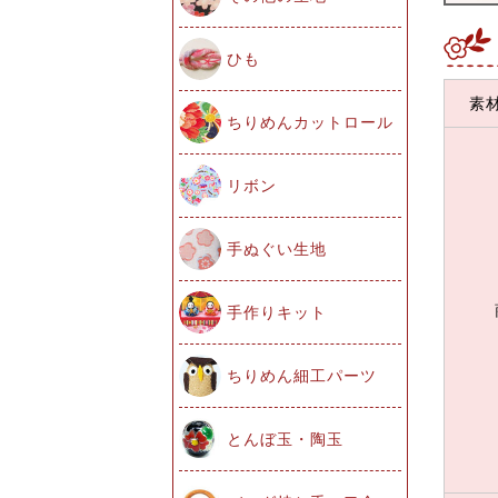
ひも
素
ちりめんカットロール
リボン
手ぬぐい生地
手作りキット
ちりめん細工パーツ
とんぼ玉・陶玉