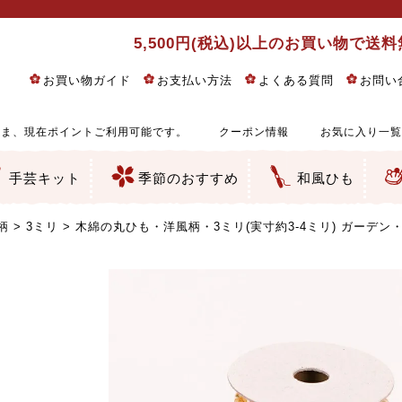
5,500円(税込)以上のお買い物で送
お買い物ガイド
お支払い方法
よくある質問
お問い
ま、現在ポイントご利用可能です。
クーポン情報
お気に入り一覧
手芸キット
季節のおすすめ
和風ひも
りめん細工・ちりめん手芸
し子・こぎん刺し
るし飾り・ひな祭り・端午の節句
物・干支
ェディング
ッグ・ポーチ・袋物
クセサリー・キーホルダー・根付類
絵・木目込み・手まり
ルトナージュ
引手芸
朱印帳
の他
和風花柄
モダン和風花柄
伝統柄
かすり柄
動物柄
縞・チェック・水玉など
その他の和風柄
洋風柄
グラデーション・ぼかし
無地・無地調
無地・手染めあづみ野木綿
ガーゼ生地
綿レース生地
つまみ細工向き
手ぬぐい
手芸用ちりめん
手芸用一越ちりめん
洗えるちりめん／ポリちりめん
正絹ちりめん／シルク
木綿ちりめん
オリジナル商品
西陣織 金襴・どんす類
西陣織 裂地・帯地
和柄りんず（綸子）生地・レーヨン
無地りんず（綸子）生地・レーヨン
ジャガード織
柄もの
無地・地模様
つまみ細工用カット済み生地
リネン／麻混生地
印伝調生地
たたみテープ／畳のへり
シルク生地
裏地
キュプラ・チュール
ゆかた・じんべい向き生地
つまみ細工生地・材料・キット等
七五三に～お子さまの着物向き生地
干支・正月手芸
つるしびな・つるし飾り
ひな祭り手作りキット
端午の節句手作りキット
鬼滅の刃・呪術廻戦特集
京都ちりめん手芸工房より・西端和美先生特集
コットン／木綿素材（混紡含む）
ポリエステル素材（混紡含む）
レーヨン素材
シルク素材
麻／リネン（混紡含む）
本掲載生地
赤・ピンク
黄色・オレンジ
茶・ベージュ
緑
青・紺
紫
白・アイボリー
黒・グレイ
金・銀
多色使い
リバーシブル
さくら柄
梅柄
和風花柄
洋テイスト花柄
植物柄
伝統柄・古典柄
飛鳥・奈良文様
かすり柄
動物柄
縞・ストライプ
水玉・ドット
チェック・格子
小紋柄
無地
古典的
かわいい
華やか
モダン
レトロ
ベーシック
しぶい
男柄
おしゃれ
なごみ
洋テイスト
つまみ細工
ゆかた・じんべい
子供の着物
ベビー袴&上着セット
よさこい・舞台衣装
お祭り着
さむえ
エプロン・ホームウェア
ブラウス・シャツ・ワンピース
古ぶくさ
バッグ・ポーチ
インテリア
マスク
ひな祭りちりめんキット
縁起物(ふくろう、まり、瓢箪
髪飾り・アクセサリー
根付・ストラップ・キーホ
巾着・がま口等
タペストリー
人形・動物
干支
その他
ふきん
コースター・ランチョンマ
バッグ・ポーチ類
その他
刺し子布（布のみ）
刺し子糸
つるしびな・つるし飾り
ひな祭り
端午の節句
動物
干支
リングピロー
ウェディングベア・ウエル
アクセサリー
ウェルカムボード
バッグ類
ポーチ類
ペンケース・メガネケース
コインケース
その他のケース・袋物
アクセサリー・髪飾り
キーホルダー・根付・スト
押絵
木目込み
手まり
たたみへり・たたみシート
ドールチャーム
編み物
刺しゅう
タペストリー
ビーズ手芸
布ぞうり
クリスマス・ハロウィン
その他のキット
夏休み手作り特集
ちりめん・木綿丸ひも
江戸打ちひも
人五・人八紐
メタリックヤーン／ひも
その他のひも
柄
3ミリ
木綿の丸ひも・洋風柄・3ミリ(実寸約3-4ミリ) ガーデン・