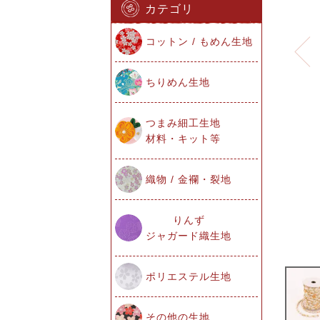
カテゴリ
コットン / もめん生地
ちりめん生地
つまみ細工生地
材料・キット等
織物 / 金襴・裂地
りんず
ジャガード織生地
ポリエステル生地
その他の生地