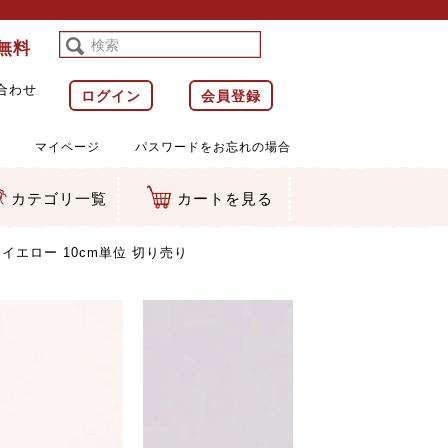
料無料
合わせ
ログイン
会員登録
マイページ
パスワードをお忘れの場合
カテゴリ一覧
カートを見る
等)
ルダー
ット類
カムマスコット
ラップ
イエロー 10cm単位 切り売り