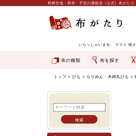
和柄生地・和布・手芸の通販店《公式》布がたり
いらっしゃいませ、
ゲスト
様さ
布の種類
布を探す
和柄生地
コットン／もめん生地
ちりめん生地
織物 金襴・裂地
りんず・ジャガード織生地
ポリエステル生地
服地
その他の生地
ちりめんカットロール
リボン
素材から探す
色から探す
柄から探す
テイストから探す
用途から探す
ち
刺
つ
動
ウ
バ
ア
押
カ
水
御
そ
トップ
ひも
ちりめん・木綿丸ひも
検索