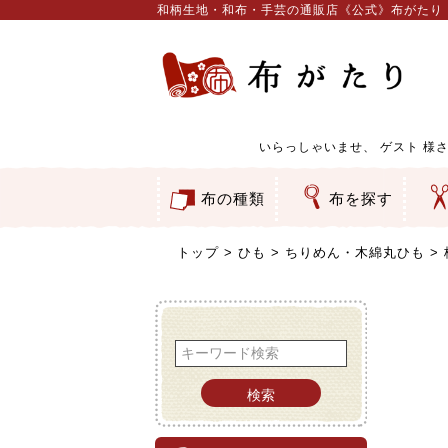
和柄生地・和布・手芸の通販店《公式》布がたり
いらっしゃいませ、
ゲスト
様さ
布の種類
布を探す
和柄生地
コットン／もめん生地
ちりめん生地
織物 金襴・裂地
りんず・ジャガード織生地
ポリエステル生地
服地
その他の生地
ちりめんカットロール
リボン
素材から探す
色から探す
柄から探す
テイストから探す
用途から探す
ち
刺
つ
動
ウ
バ
ア
押
カ
水
御
そ
トップ
ひも
ちりめん・木綿丸ひも
検索