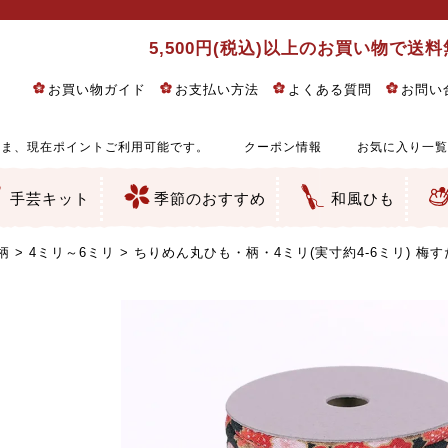
5,500円(税込)以上のお買い物で送
お買い物ガイド
お支払い方法
よくある質問
お問い
ま、現在ポイントご利用可能です。
クーポン情報
お気に入り一覧
手芸キット
季節のおすすめ
和風ひも
りめん細工・ちりめん手芸
し子・こぎん刺し
るし飾り・ひな祭り・端午の節句
物・干支
ェディング
ッグ・ポーチ・袋物
クセサリー・キーホルダー・根付類
絵・木目込み・手まり
ルトナージュ
引手芸
朱印帳
の他
和風花柄
モダン和風花柄
伝統柄
かすり柄
動物柄
縞・チェック・水玉など
その他の和風柄
洋風柄
グラデーション・ぼかし
無地・無地調
無地・手染めあづみ野木綿
ガーゼ生地
綿レース生地
つまみ細工向き
手ぬぐい
手芸用ちりめん
手芸用一越ちりめん
洗えるちりめん／ポリちりめん
正絹ちりめん／シルク
木綿ちりめん
オリジナル商品
西陣織 金襴・どんす類
西陣織 裂地・帯地
和柄りんず（綸子）生地・レーヨン
無地りんず（綸子）生地・レーヨン
ジャガード織
柄もの
無地・地模様
つまみ細工用カット済み生地
リネン／麻混生地
印伝調生地
たたみテープ／畳のへり
シルク生地
裏地
キュプラ・チュール
ゆかた・じんべい向き生地
つまみ細工生地・材料・キット等
七五三に～お子さまの着物向き生地
干支・正月手芸
つるしびな・つるし飾り
ひな祭り手作りキット
端午の節句手作りキット
鬼滅の刃・呪術廻戦特集
京都ちりめん手芸工房より・西端和美先生特集
コットン／木綿素材（混紡含む）
ポリエステル素材（混紡含む）
レーヨン素材
シルク素材
麻／リネン（混紡含む）
本掲載生地
赤・ピンク
黄色・オレンジ
茶・ベージュ
緑
青・紺
紫
白・アイボリー
黒・グレイ
金・銀
多色使い
リバーシブル
さくら柄
梅柄
和風花柄
洋テイスト花柄
植物柄
伝統柄・古典柄
飛鳥・奈良文様
かすり柄
動物柄
縞・ストライプ
水玉・ドット
チェック・格子
小紋柄
無地
古典的
かわいい
華やか
モダン
レトロ
ベーシック
しぶい
男柄
おしゃれ
なごみ
洋テイスト
つまみ細工
ゆかた・じんべい
子供の着物
ベビー袴&上着セット
よさこい・舞台衣装
お祭り着
さむえ
エプロン・ホームウェア
ブラウス・シャツ・ワンピース
古ぶくさ
バッグ・ポーチ
インテリア
マスク
ひな祭りちりめんキット
縁起物(ふくろう、まり、瓢箪
髪飾り・アクセサリー
根付・ストラップ・キーホ
巾着・がま口等
タペストリー
人形・動物
干支
その他
ふきん
コースター・ランチョンマ
バッグ・ポーチ類
その他
刺し子布（布のみ）
刺し子糸
つるしびな・つるし飾り
ひな祭り
端午の節句
動物
干支
リングピロー
ウェディングベア・ウエル
アクセサリー
ウェルカムボード
バッグ類
ポーチ類
ペンケース・メガネケース
コインケース
その他のケース・袋物
アクセサリー・髪飾り
キーホルダー・根付・スト
押絵
木目込み
手まり
たたみへり・たたみシート
ドールチャーム
編み物
刺しゅう
タペストリー
ビーズ手芸
布ぞうり
クリスマス・ハロウィン
その他のキット
夏休み手作り特集
ちりめん・木綿丸ひも
江戸打ちひも
人五・人八紐
メタリックヤーン／ひも
その他のひも
柄
4ミリ～6ミリ
ちりめん丸ひも・柄・4ミリ(実寸約4-6ミリ) 梅す