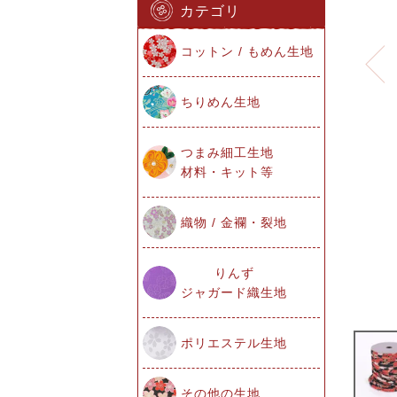
カテゴリ
コットン / もめん生地
ちりめん生地
つまみ細工生地
材料・キット等
織物 / 金襴・裂地
りんず
ジャガード織生地
ポリエステル生地
その他の生地