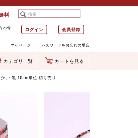
料無料
合わせ
ログイン
会員登録
マイページ
パスワードをお忘れの場合
カテゴリ一覧
カートを見る
等)
ルダー
ット類
カムマスコット
ラップ
だれ・黒 10cm単位 切り売り