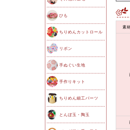
ひも
素
ちりめんカットロール
リボン
手ぬぐい生地
手作りキット
ちりめん細工パーツ
とんぼ玉・陶玉