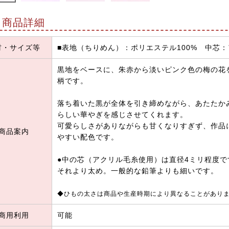
商品詳細
材・サイズ等
■表地（ちりめん）：ポリエステル100% 中芯：
黒地をベースに、朱赤から淡いピンク色の梅の花
柄です。
落ち着いた黒が全体を引き締めながら、あたたか
らしい華やぎを感じさせてくれます。
可愛らしさがありながらも甘くなりすぎず、作品
商品案内
やすい配色です。
●中の芯（アクリル毛糸使用）は直径4ミリ程度
それより太め。一般的な鉛筆よりも細いです。
◆ひもの太さは商品や生産時期により異なることがあり
商用利用
可能