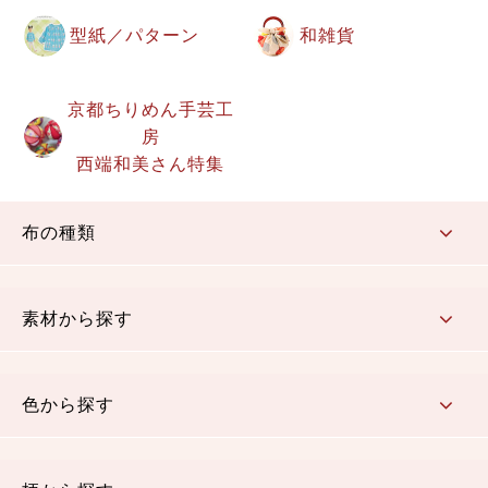
型紙／パターン
和雑貨
京都ちりめん手芸工
房
西端和美さん特集
布の種類
コットン／もめん生地
ちりめん生地
織物 金襴・裂地
りんず・ジャガード織生地
ポリエステル生地
その他の生地
ちりめんカットロール
リボン
素材から探す
コットン／木綿素材（混紡含む）
ポリエステル素材（混紡含む）
レーヨン素材
シルク素材
麻／リネン（混紡含む）
本掲載生地
色から探す
赤・ピンク
黄色・オレンジ
茶・ベージュ
緑
青・紺
紫
白・アイボリー
黒・グレイ
金・銀
多色使い
リバーシブル