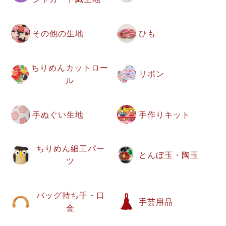
その他の生地
ひも
ちりめんカットロー
リボン
ル
手ぬぐい生地
手作りキット
ちりめん細工パー
とんぼ玉・陶玉
ツ
バッグ持ち手・口
手芸用品
金