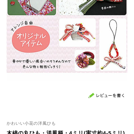
かわいい小花の洋風ひも
木綿の丸ひも・洋風柄・4ミリ(実寸約4-5ミリ)