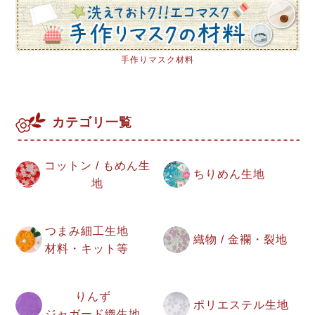
手作りマスク材料
カテゴリ一覧
コットン / もめん生
ちりめん生地
地
つまみ細工生地
織物 / 金襴・裂地
材料・キット等
りんず
ポリエステル生地
ジャガード織生地