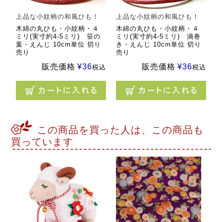
上品な小紋柄の和風ひも！
上品な小紋柄の和風ひも！
木綿の丸ひも・小紋柄・４
木綿の丸ひも・小紋柄・４
ミリ(実寸約4-5ミリ) 笹の
ミリ(実寸約4-5ミリ) 渦巻
葉・えんじ 10cm単位 切り
き・えんじ 10cm単位 切り
売り
売り
販売価格
¥
36
販売価格
¥
36
税込
税込
この商品を買った人は、この商品も
買っています