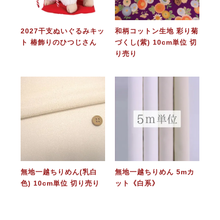
2027干支ぬいぐるみキッ
和柄コットン生地 彩り菊
ト 椿飾りのひつじさん
づくし(紫) 10cm単位 切
り売り
無地一越ちりめん(乳白
無地一越ちりめん 5mカ
色) 10cm単位 切り売り
ット《白系》