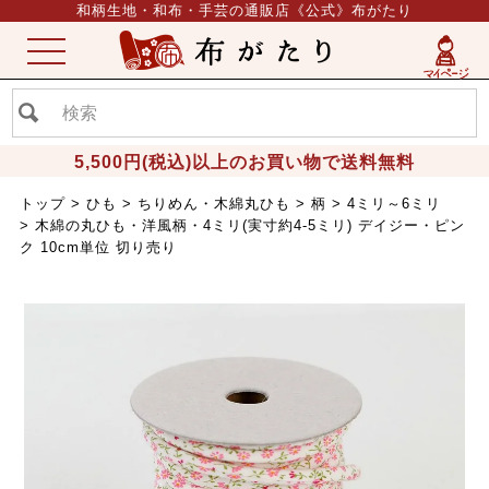
和柄生地・和布・手芸の通販店《公式》布がたり
ME
NU
5,500円(税込)以上のお買い物で送料無料
トップ
ひも
ちりめん・木綿丸ひも
柄
4ミリ～6ミリ
木綿の丸ひも・洋風柄・4ミリ(実寸約4-5ミリ) デイジー・ピン
ク 10cm単位 切り売り