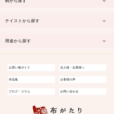
柄から探す
さくら柄
梅柄
和風花柄
洋テイスト花柄
植物柄
伝統柄・古典柄
飛鳥・奈良文様
かすり柄
動物柄
縞・ストライプ
水玉・ドット
チェック・格子
小紋柄
無地
テイストから探す
古典的
かわいい
華やか
モダン
レトロ
ベーシック
しぶい
男柄
おしゃれ
なごみ
洋テイスト
用途から探す
つまみ細工
ゆかた・じんべい
子供の着物
よさこい・舞台衣装
お祭り着
さむえ
エプロン・ホームウェア
ブラウス・シャツ・ワンピース
古ぶくさ
バッグ・ポーチ
インテリア
マスク
お買い物ガイド
法人様・企業様へ
作品集
お客様の声
ブログ・コラム
お問い合わせ