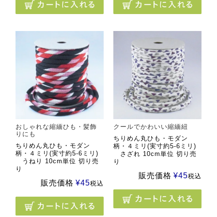
おしゃれな縮緬ひも・髪飾
クールでかわいい縮緬紐
りにも
ちりめん丸ひも・モダン
ちりめん丸ひも・モダン
柄・４ミリ(実寸約5-6ミリ)
柄・４ミリ(実寸約5-6ミリ)
さざれ 10cm単位 切り売
うねり 10cm単位 切り売
り
り
販売価格
¥
45
税込
販売価格
¥
45
税込