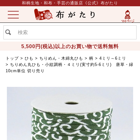
和柄生地・和布・手芸の通販店《公式》布がたり
ME
NU
5,500円(税込)以上のお買い物で送料無料
トップ
ひも
ちりめん・木綿丸ひも
柄
4ミリ～6ミリ
ちりめん丸ひも・小紋調柄・４ミリ(実寸約5-6ミリ) 唐草・緑
10cm単位 切り売り