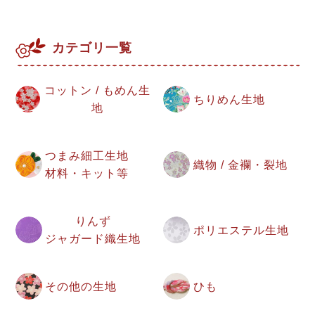
カテゴリ一覧
コットン / もめん生
ちりめん生地
地
つまみ細工生地
織物 / 金襴・裂地
材料・キット等
りんず
ポリエステル生地
ジャガード織生地
その他の生地
ひも