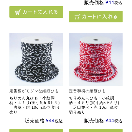
販売価格
¥
44
税込
定番柄がモダンな縮緬ひも
定番和柄の縮緬ひも
ちりめん丸ひも・小紋調
ちりめん丸ひも・小紋調
柄・４ミリ(実寸約5-6ミリ)
柄・４ミリ(実寸約5-6ミリ)
唐草・紺 10cm単位 切り
疋田並べ・赤 10cm単位
売り
切り売り
販売価格
¥
44
販売価格
¥
44
税込
税込