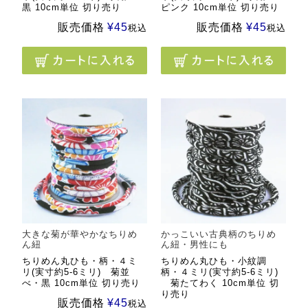
黒 10cm単位 切り売り
ピンク 10cm単位 切り売り
販売価格
¥
45
販売価格
¥
45
税込
税込
大きな菊が華やかなちりめ
かっこいい古典柄のちりめ
ん紐
ん紐・男性にも
ちりめん丸ひも・柄・４ミ
ちりめん丸ひも・小紋調
リ(実寸約5-6ミリ) 菊並
柄・４ミリ(実寸約5-6ミリ)
べ・黒 10cm単位 切り売り
菊たてわく 10cm単位 切
り売り
販売価格
¥
45
税込