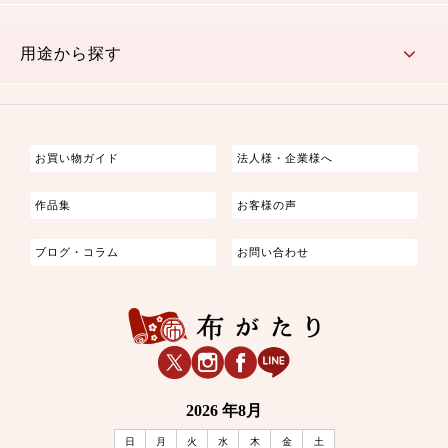
古典的
かわいい
華やか
モダン
レトロ
ベーシック
しぶい
男柄
おしゃれ
なごみ
洋テイスト
用途から探す
つまみ細工
ゆかた・じんべい
子供の着物
よさこい・舞台衣装
お祭り着
さむえ
エプロン・ホームウェア
ブラウス・シャツ・ワンピース
古ぶくさ
バッグ・ポーチ
インテリア
マスク
お買い物ガイド
法人様・企業様へ
作品集
お客様の声
ブログ・コラム
お問い合わせ