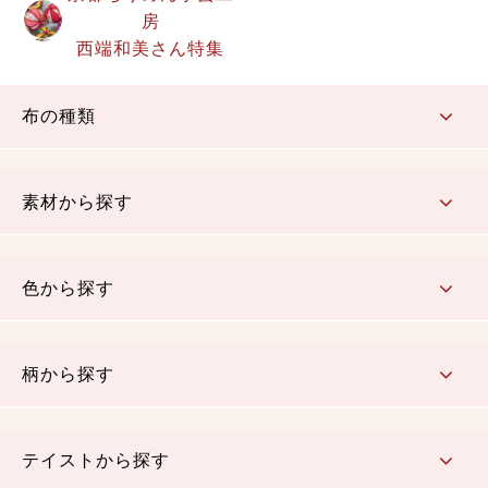
房
西端和美さん特集
布の種類
コットン／もめん生地
ちりめん生地
織物 金襴・裂地
りんず・ジャガード織生地
ポリエステル生地
その他の生地
ちりめんカットロール
リボン
素材から探す
コットン／木綿素材（混紡含む）
ポリエステル素材（混紡含む）
レーヨン素材
シルク素材
麻／リネン（混紡含む）
本掲載生地
色から探す
赤・ピンク
黄色・オレンジ
茶・ベージュ
緑
青・紺
紫
白・アイボリー
黒・グレイ
金・銀
多色使い
リバーシブル
柄から探す
さくら柄
梅柄
和風花柄
洋テイスト花柄
植物柄
伝統柄・古典柄
飛鳥・奈良文様
かすり柄
動物柄
縞・ストライプ
水玉・ドット
チェック・格子
小紋柄
無地
テイストから探す