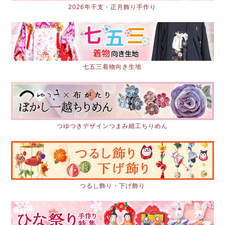
2026年干支・正月飾り手作り
七五三着物向き生地
つゆつきデザインつまみ細工ちりめん
つるし飾り・下げ飾り