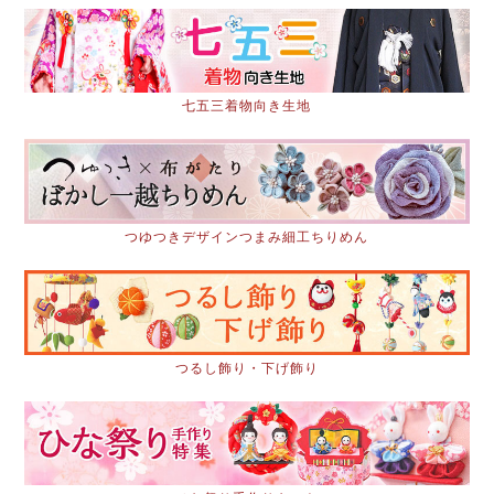
七五三着物向き生地
つゆつきデザインつまみ細工ちりめん
つるし飾り・下げ飾り