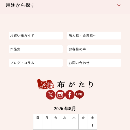
用途から探す
つまみ細工
ゆかた・じんべい
子供の着物
よさこい・舞台衣装
お祭り着
さむえ
エプロン・ホームウェア
ブラウス・シャツ・ワンピース
古ぶくさ
バッグ・ポーチ
インテリア
マスク
お買い物ガイド
法人様・企業様へ
作品集
お客様の声
ブログ・コラム
お問い合わせ