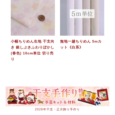
小幅ちりめん生地 干支向
無地一越ちりめん 5mカ
き 銀しぶきふわりぼかし
ット《白系》
(春色) 10cm単位 切り売
り
2026年干支・正月飾り手作り