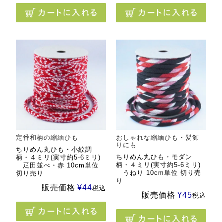
定番和柄の縮緬ひも
おしゃれな縮緬ひも・髪飾
りにも
ちりめん丸ひも・小紋調
ちりめん丸ひも・モダン
柄・４ミリ(実寸約5-6ミリ)
柄・４ミリ(実寸約5-6ミリ)
疋田並べ・赤 10cm単位
うねり 10cm単位 切り売
切り売り
り
販売価格
¥
44
税込
販売価格
¥
45
税込