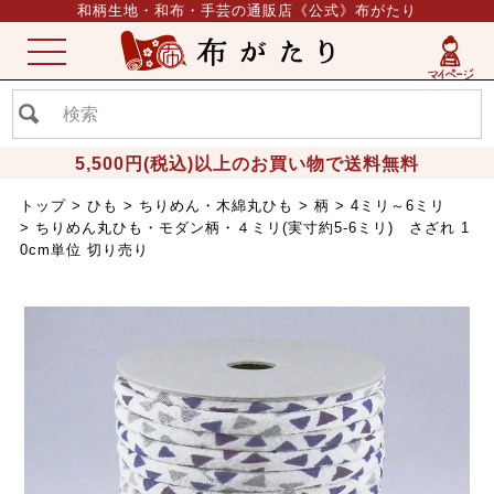
和柄生地・和布・手芸の通販店《公式》布がたり
ME
NU
5,500円(税込)以上のお買い物で送料無料
トップ
ひも
ちりめん・木綿丸ひも
柄
4ミリ～6ミリ
ちりめん丸ひも・モダン柄・４ミリ(実寸約5-6ミリ) さざれ 1
0cm単位 切り売り