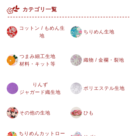
カテゴリ一覧
コットン / もめん生
ちりめん生地
地
つまみ細工生地
織物 / 金襴・裂地
材料・キット等
りんず
ポリエステル生地
ジャガード織生地
その他の生地
ひも
ちりめんカットロー