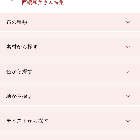
西端和美さん特集
布の種類
コットン／もめん生地
ちりめん生地
織物 金襴・裂地
りんず・ジャガード織生地
ポリエステル生地
その他の生地
ちりめんカットロール
リボン
素材から探す
コットン／木綿素材（混紡含む）
ポリエステル素材（混紡含む）
レーヨン素材
シルク素材
麻／リネン（混紡含む）
本掲載生地
色から探す
赤・ピンク
黄色・オレンジ
茶・ベージュ
緑
青・紺
紫
白・アイボリー
黒・グレイ
金・銀
多色使い
リバーシブル
柄から探す
さくら柄
梅柄
和風花柄
洋テイスト花柄
植物柄
伝統柄・古典柄
飛鳥・奈良文様
かすり柄
動物柄
縞・ストライプ
水玉・ドット
チェック・格子
小紋柄
無地
テイストから探す
古典的
かわいい
華やか
モダン
レトロ
ベーシック
しぶい
男柄
おしゃれ
なごみ
洋テイスト