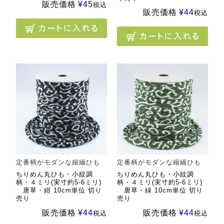
販売価格
¥
45
税込
販売価格
¥
44
税込
定番柄がモダンな縮緬ひも
定番柄がモダンな縮緬ひも
ちりめん丸ひも・小紋調
ちりめん丸ひも・小紋調
柄・４ミリ(実寸約5-6ミリ)
柄・４ミリ(実寸約5-6ミリ)
唐草・紺 10cm単位 切り
唐草・緑 10cm単位 切り
売り
売り
販売価格
¥
44
販売価格
¥
44
税込
税込