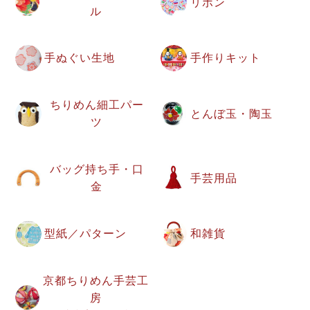
リボン
ル
手ぬぐい生地
手作りキット
ちりめん細工パー
とんぼ玉・陶玉
ツ
バッグ持ち手・口
手芸用品
金
型紙／パターン
和雑貨
京都ちりめん手芸工
房