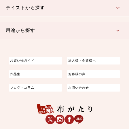
テイストから探す
古典的
かわいい
華やか
モダン
レトロ
ベーシック
しぶい
男柄
おしゃれ
なごみ
洋テイスト
用途から探す
つまみ細工
ゆかた・じんべい
子供の着物
よさこい・舞台衣装
お祭り着
さむえ
エプロン・ホームウェア
ブラウス・シャツ・ワンピース
古ぶくさ
バッグ・ポーチ
インテリア
マスク
お買い物ガイド
法人様・企業様へ
作品集
お客様の声
ブログ・コラム
お問い合わせ