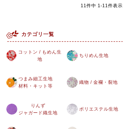
11
件中
1
-
11
件表示
カテゴリ一覧
コットン / もめん生
ちりめん生地
地
つまみ細工生地
織物 / 金襴・裂地
材料・キット等
りんず
ポリエステル生地
ジャガード織生地