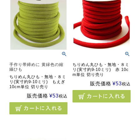
手作り帯締めに 黄緑色の縮
ちりめん丸ひも・無地・８ミ
緬ひも
リ(実寸約9-10ミリ) 赤 10c
m単位 切り売り
ちりめん丸ひも・無地・８ミ
リ(実寸約9-10ミリ) もえぎ
販売価格
¥
53
税込
10cm単位 切り売り
販売価格
¥
53
税込