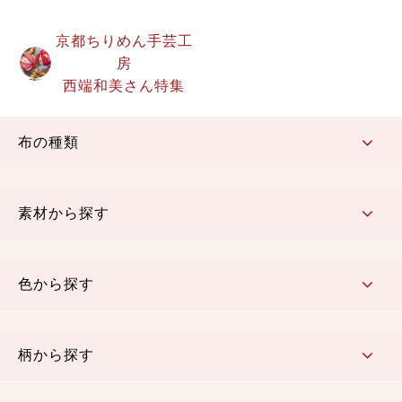
京都ちりめん手芸工
房
西端和美さん特集
布の種類
コットン／もめん生地
ちりめん生地
織物 金襴・裂地
りんず・ジャガード織生地
ポリエステル生地
その他の生地
ちりめんカットロール
リボン
素材から探す
コットン／木綿素材（混紡含む）
ポリエステル素材（混紡含む）
レーヨン素材
シルク素材
麻／リネン（混紡含む）
本掲載生地
色から探す
赤・ピンク
黄色・オレンジ
茶・ベージュ
緑
青・紺
紫
白・アイボリー
黒・グレイ
金・銀
多色使い
リバーシブル
柄から探す
さくら柄
梅柄
和風花柄
洋テイスト花柄
植物柄
伝統柄・古典柄
飛鳥・奈良文様
かすり柄
動物柄
縞・ストライプ
水玉・ドット
チェック・格子
小紋柄
無地