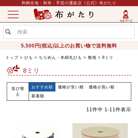
和柄生地・和布・手芸の通販店《公式》布がたり
ME
NU
5,500円(税込)以上のお買い物で送料無料
トップ
ひも
ちりめん・木綿丸ひも
無地
8ミリ
8ミリ
おすすめ順
価格が安い順
価格が高い順
並び替
え
新着順
11
件中
1
-
11
件表示