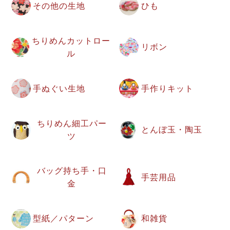
その他の生地
ひも
ちりめんカットロー
リボン
ル
手ぬぐい生地
手作りキット
ちりめん細工パー
とんぼ玉・陶玉
ツ
バッグ持ち手・口
手芸用品
金
型紙／パターン
和雑貨