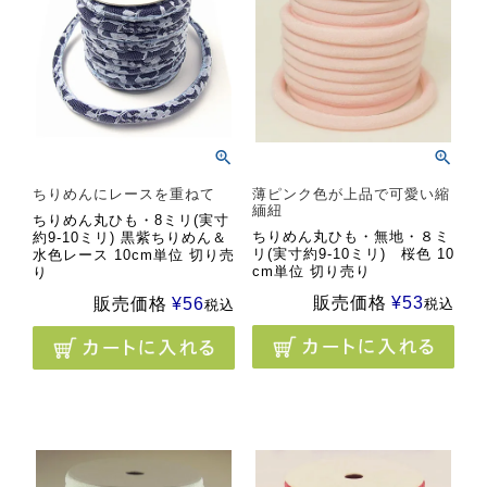
ちりめんにレースを重ねて
薄ピンク色が上品で可愛い縮
緬紐
ちりめん丸ひも・8ミリ(実寸
ちりめん丸ひも・無地・８ミ
約9-10ミリ) 黒紫ちりめん＆
リ(実寸約9-10ミリ) 桜色 10
水色レース 10cm単位 切り売
cm単位 切り売り
り
販売価格
¥
53
販売価格
¥
56
税込
税込