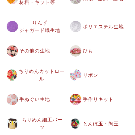
材料・キット等
りんず
ポリエステル生地
ジャガード織生地
その他の生地
ひも
ちりめんカットロー
リボン
ル
手ぬぐい生地
手作りキット
ちりめん細工パー
とんぼ玉・陶玉
ツ