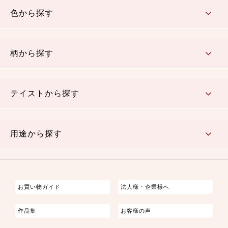
色から探す
赤・ピンク
黄色・オレンジ
茶・ベージュ
緑
青・紺
紫
白・アイボリー
黒・グレイ
金・銀
多色使い
リバーシブル
柄から探す
さくら柄
梅柄
和風花柄
洋テイスト花柄
植物柄
伝統柄・古典柄
飛鳥・奈良文様
かすり柄
動物柄
縞・ストライプ
水玉・ドット
チェック・格子
小紋柄
無地
テイストから探す
古典的
かわいい
華やか
モダン
レトロ
ベーシック
しぶい
男柄
おしゃれ
なごみ
洋テイスト
用途から探す
つまみ細工
ゆかた・じんべい
子供の着物
よさこい・舞台衣装
お祭り着
さむえ
エプロン・ホームウェア
ブラウス・シャツ・ワンピース
古ぶくさ
バッグ・ポーチ
インテリア
マスク
お買い物ガイド
法人様・企業様へ
作品集
お客様の声