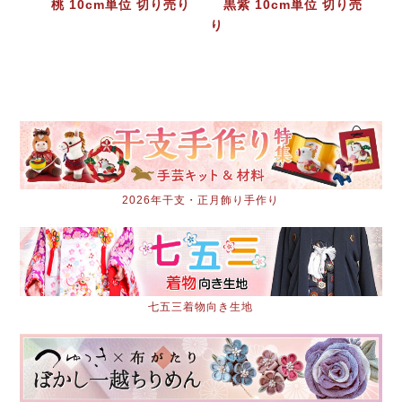
桃 10cm単位 切り売り
黒紫 10cm単位 切り売
り
2026年干支・正月飾り手作り
七五三着物向き生地