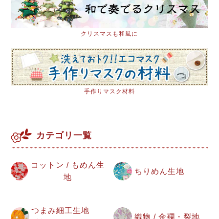
クリスマスも和風に
手作りマスク材料
カテゴリ一覧
コットン / もめん生
ちりめん生地
地
つまみ細工生地
織物 / 金襴・裂地