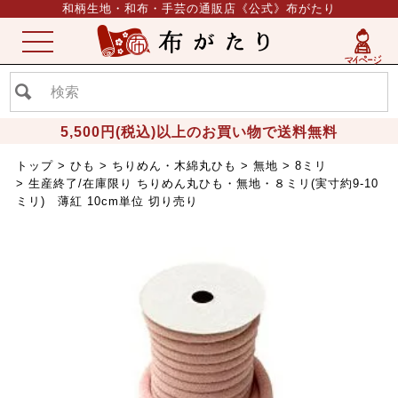
和柄生地・和布・手芸の通販店《公式》布がたり
ME
NU
5,500円(税込)以上のお買い物で送料無料
トップ
ひも
ちりめん・木綿丸ひも
無地
8ミリ
生産終了/在庫限り ちりめん丸ひも・無地・８ミリ(実寸約9-10
ミリ) 薄紅 10cm単位 切り売り