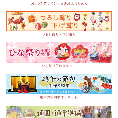
つゆつきデザインつまみ細工ちりめん
つるし飾り・下げ飾り
ひな祭り手作りキット
端午の節句手作りキット