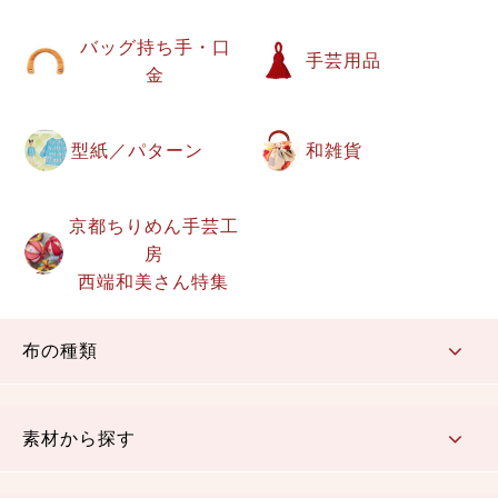
バッグ持ち手・口
手芸用品
金
型紙／パターン
和雑貨
京都ちりめん手芸工
房
西端和美さん特集
布の種類
コットン／もめん生地
ちりめん生地
織物 金襴・裂地
りんず・ジャガード織生地
ポリエステル生地
その他の生地
ちりめんカットロール
リボン
素材から探す
コットン／木綿素材（混紡含む）
ポリエステル素材（混紡含む）
レーヨン素材
シルク素材
麻／リネン（混紡含む）
本掲載生地