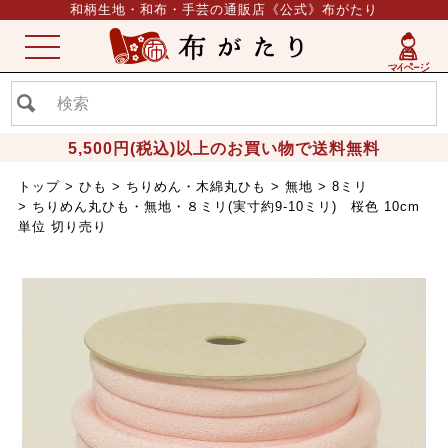
和柄生地・和布・手芸の通販店《公式》布がたり
ME
NU
5,500円(税込)以上のお買い物で送料無料
トップ
ひも
ちりめん・木綿丸ひも
無地
8ミリ
ちりめん丸ひも・無地・８ミリ(実寸約9-10ミリ) 桜色 10cm
単位 切り売り