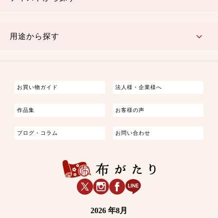
古典的
かわいい
華やか
モダン
レトロ
ベーシック
しぶい
男柄
おしゃれ
なごみ
洋テイスト
用途から探す
つまみ細工
ゆかた・じんべい
子供の着物
よさこい・舞台衣装
お祭り着
さむえ
エプロン・ホームウェア
ブラウス・シャツ・ワンピース
古ぶくさ
バッグ・ポーチ
インテリア
マスク
お買い物ガイド
法人様・企業様へ
作品集
お客様の声
ブログ・コラム
お問い合わせ