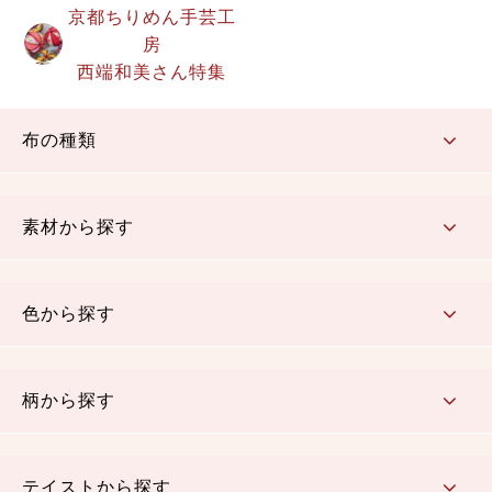
京都ちりめん手芸工
房
西端和美さん特集
布の種類
コットン／もめん生地
ちりめん生地
織物 金襴・裂地
りんず・ジャガード織生地
ポリエステル生地
その他の生地
ちりめんカットロール
リボン
素材から探す
コットン／木綿素材（混紡含む）
ポリエステル素材（混紡含む）
レーヨン素材
シルク素材
麻／リネン（混紡含む）
本掲載生地
色から探す
赤・ピンク
黄色・オレンジ
茶・ベージュ
緑
青・紺
紫
白・アイボリー
黒・グレイ
金・銀
多色使い
リバーシブル
柄から探す
さくら柄
梅柄
和風花柄
洋テイスト花柄
植物柄
伝統柄・古典柄
飛鳥・奈良文様
かすり柄
動物柄
縞・ストライプ
水玉・ドット
チェック・格子
小紋柄
無地
テイストから探す