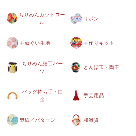
ちりめんカットロー
リボン
ル
手ぬぐい生地
手作りキット
ちりめん細工パー
とんぼ玉・陶玉
ツ
バッグ持ち手・口
手芸用品
金
型紙／パターン
和雑貨