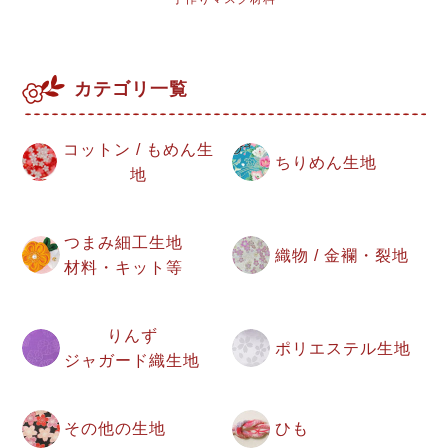
カテゴリ一覧
コットン / もめん生
ちりめん生地
地
つまみ細工生地
織物 / 金襴・裂地
材料・キット等
りんず
ポリエステル生地
ジャガード織生地
その他の生地
ひも