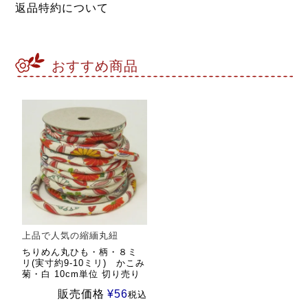
返品特約について
おすすめ商品
上品で人気の縮緬丸紐
ちりめん丸ひも・柄・８ミ
リ(実寸約9-10ミリ) かこみ
菊・白 10cm単位 切り売り
販売価格
¥
56
税込