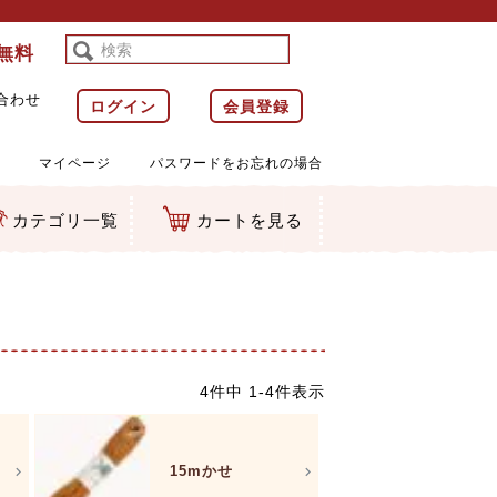
料無料
合わせ
ログイン
会員登録
マイページ
パスワードをお忘れの場合
カテゴリ一覧
カートを見る
等)
ルダー
ット類
カムマスコット
ラップ
4
件中
1
-
4
件表示
15mかせ