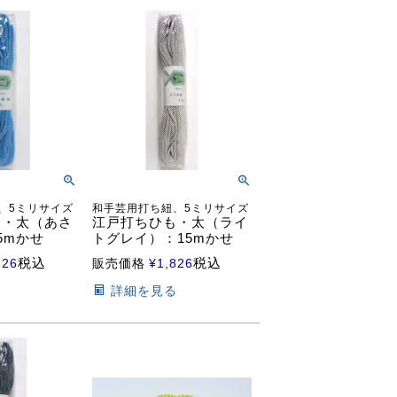
、5ミリサイズ
和手芸用打ち紐、5ミリサイズ
も・太（あさ
江戸打ちひも・太（ライ
5mかせ
トグレイ）：15mかせ
税込
税込
826
販売価格
¥
1,826
る
詳細を見る