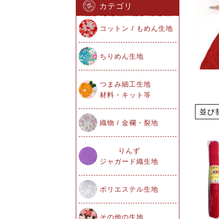
カテゴリ
コットン / もめん生地
ちりめん生地
つまみ細工生地
材料・キット等
並び
織物 / 金襴・裂地
りんず
ジャガード織生地
ポリエステル生地
その他の生地