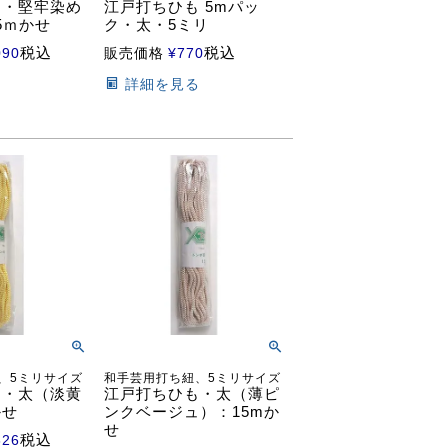
も・堅牢染め
江戸打ちひも 5mパッ
15ｍかせ
ク・太・5ミリ
税込
税込
090
販売価格
¥
770
る
詳細を見る
、5ミリサイズ
和手芸用打ち紐、5ミリサイズ
も・太（淡黄
江戸打ちひも・太（薄ピ
かせ
ンクベージュ）：15mか
せ
税込
826