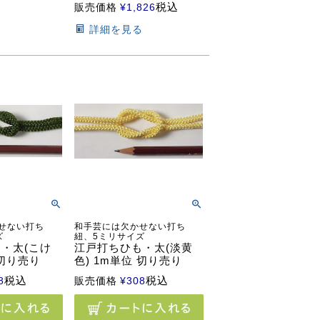
税込
販売価格
¥
1,826
る
詳細を見る
せない打ち
和手芸には欠かせない打ち
ズ
紐、5ミリサイズ
・太(こけ
江戸打ちひも・太(淡黄
 切り売り
色) 1m単位 切り売り
税込
税込
8
販売価格
¥
308