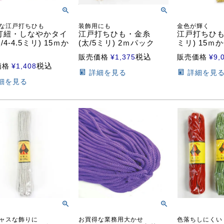
な江戸打ちひも
装飾用にも
金色が輝く
打紐・しなやかタイ
江戸打ちひも・金糸
江戸打ちひも
/4-4.5ミリ) 15ｍか
(太/5ミリ) 2ｍパック
ミリ) 15ｍ
税込
販売価格
¥
1,375
販売価格
¥
9,
税込
価格
¥
1,408
詳細を見る
詳細を見
細を見る
ャスな飾りに
お買得な業務用大かせ
色落ちしにくい