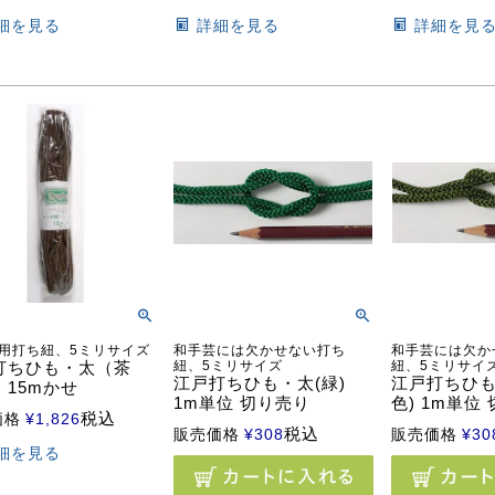
細を見る
詳細を見る
詳細を見
用打ち紐、5ミリサイズ
和手芸には欠かせない打ち
和手芸には欠か
打ちひも・太（茶
紐、5ミリサイズ
紐、5ミリサイ
江戸打ちひも・太(緑)
江戸打ちひも
：15mかせ
1m単位 切り売り
色) 1m単位
税込
価格
¥
1,826
税込
販売価格
¥
308
販売価格
¥
30
細を見る