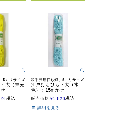
、5ミリサイズ
和手芸用打ち紐、5ミリサイズ
も・太（蛍光
江戸打ちひも・太（水
かせ
色）：15mかせ
税込
税込
826
販売価格
¥
1,826
る
詳細を見る