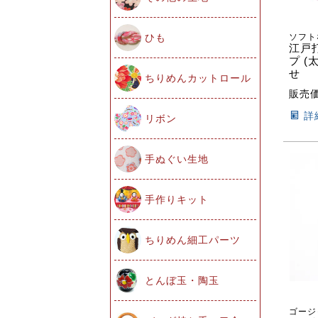
ソフト
ひも
江戸
プ (太
せ
ちりめんカットロール
販売
詳
リボン
手ぬぐい生地
手作りキット
ちりめん細工パーツ
とんぼ玉・陶玉
ゴージ