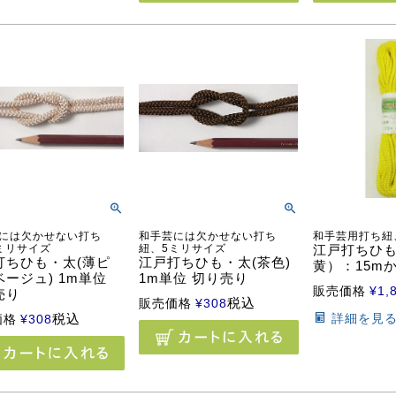
には欠かせない打ち
和手芸には欠かせない打ち
和手芸用打ち紐
ミリサイズ
紐、5ミリサイズ
江戸打ちひ
打ちひも・太(薄ピ
江戸打ちひも・太(茶色)
黄）：15m
ージュ) 1m単位
1m単位 切り売り
販売価格
¥
1,
売り
税込
販売価格
¥
308
税込
詳細を見
価格
¥
308