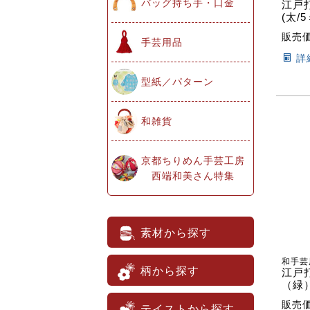
バッグ持ち手・口金
江戸
(太/
販売
手芸用品
詳
型紙／パターン
和雑貨
京都ちりめん手芸工房
西端和美さん特集
素材から探す
和手芸
柄から探す
江戸
（緑
販売
テイストから探す