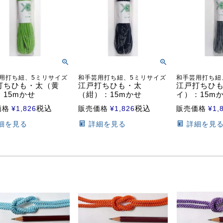
用打ち紐、5ミリサイズ
和手芸用打ち紐、5ミリサイズ
和手芸用打ち紐
打ちひも・太（黄
江戸打ちひも・太
江戸打ちひ
：15mかせ
（紺）：15mかせ
イ）：15m
税込
税込
価格
¥
1,826
販売価格
¥
1,826
販売価格
¥
1,
細を見る
詳細を見る
詳細を見