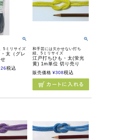
、5ミリサイズ
和手芸には欠かせない打ち
も・太（グレ
紐、5ミリサイズ
江戸打ちひも・太(蛍光
かせ
黄) 1m単位 切り売り
税込
826
税込
販売価格
¥
308
る