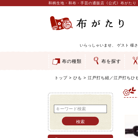
和柄生地・和布・手芸の通販店《公式》布がたり
いらっしゃいませ、
ゲスト
様さ
布の種類
布を探す
和柄生地
コットン／もめん生地
ちりめん生地
織物 金襴・裂地
りんず・ジャガード織生地
ポリエステル生地
服地
その他の生地
ちりめんカットロール
リボン
素材から探す
色から探す
柄から探す
テイストから探す
用途から探す
ち
刺
つ
動
ウ
バ
ア
押
カ
水
御
そ
トップ
ひも
江戸打ち紐／江戸打ちひ
検索