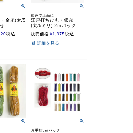
銀色で上品に
・金糸(太/5
江戸打ちひも・銀糸
かせ
(太/5ミリ) 2ｍパック
税込
税込
020
販売価格
¥
1,375
る
詳細を見る
お手軽5ｍパック