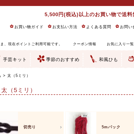
5,500円(税込)以上のお買い物で送
お買い物ガイド
お支払い方法
よくある質問
お問い
ま、現在ポイントご利用可能です。
クーポン情報
お気に入り一覧
手芸キット
季節のおすすめ
和風ひも
りめん細工・ちりめん手芸
し子・こぎん刺し
るし飾り・ひな祭り・端午の節句
物・干支
ェディング
ッグ・ポーチ・袋物
クセサリー・キーホルダー・根付類
絵・木目込み・手まり
ルトナージュ
引手芸
朱印帳
の他
和風花柄
モダン和風花柄
伝統柄
かすり柄
動物柄
縞・チェック・水玉など
その他の和風柄
洋風柄
グラデーション・ぼかし
無地・無地調
無地・手染めあづみ野木綿
ガーゼ生地
綿レース生地
つまみ細工向き
手ぬぐい
手芸用ちりめん
手芸用一越ちりめん
洗えるちりめん／ポリちりめん
正絹ちりめん／シルク
木綿ちりめん
オリジナル商品
西陣織 金襴・どんす類
西陣織 裂地・帯地
和柄りんず（綸子）生地・レーヨン
無地りんず（綸子）生地・レーヨン
ジャガード織
柄もの
無地・地模様
つまみ細工用カット済み生地
リネン／麻混生地
印伝調生地
たたみテープ／畳のへり
シルク生地
裏地
キュプラ・チュール
ゆかた・じんべい向き生地
つまみ細工生地・材料・キット等
七五三に～お子さまの着物向き生地
干支・正月手芸
つるしびな・つるし飾り
ひな祭り手作りキット
端午の節句手作りキット
鬼滅の刃・呪術廻戦特集
京都ちりめん手芸工房より・西端和美先生特集
コットン／木綿素材（混紡含む）
ポリエステル素材（混紡含む）
レーヨン素材
シルク素材
麻／リネン（混紡含む）
本掲載生地
赤・ピンク
黄色・オレンジ
茶・ベージュ
緑
青・紺
紫
白・アイボリー
黒・グレイ
金・銀
多色使い
リバーシブル
さくら柄
梅柄
和風花柄
洋テイスト花柄
植物柄
伝統柄・古典柄
飛鳥・奈良文様
かすり柄
動物柄
縞・ストライプ
水玉・ドット
チェック・格子
小紋柄
無地
古典的
かわいい
華やか
モダン
レトロ
ベーシック
しぶい
男柄
おしゃれ
なごみ
洋テイスト
つまみ細工
ゆかた・じんべい
子供の着物
ベビー袴&上着セット
よさこい・舞台衣装
お祭り着
さむえ
エプロン・ホームウェア
ブラウス・シャツ・ワンピース
古ぶくさ
バッグ・ポーチ
インテリア
マスク
ひな祭りちりめんキット
縁起物(ふくろう、まり、瓢箪
髪飾り・アクセサリー
根付・ストラップ・キーホ
巾着・がま口等
タペストリー
人形・動物
干支
その他
ふきん
コースター・ランチョンマ
バッグ・ポーチ類
その他
刺し子布（布のみ）
刺し子糸
つるしびな・つるし飾り
ひな祭り
端午の節句
動物
干支
リングピロー
ウェディングベア・ウエル
アクセサリー
ウェルカムボード
バッグ類
ポーチ類
ペンケース・メガネケース
コインケース
その他のケース・袋物
アクセサリー・髪飾り
キーホルダー・根付・スト
押絵
木目込み
手まり
たたみへり・たたみシート
ドールチャーム
編み物
刺しゅう
タペストリー
ビーズ手芸
布ぞうり
クリスマス・ハロウィン
その他のキット
夏休み手作り特集
ちりめん・木綿丸ひも
江戸打ちひも
人五・人八紐
メタリックヤーン／ひも
その他のひも
も
太（5ミリ）
太（5ミリ）
切売り
5mパック