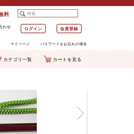
料無料
合わせ
ログイン
会員登録
マイページ
パスワードをお忘れの場合
カテゴリ一覧
カートを見る
等)
ルダー
ット類
カムマスコット
ラップ