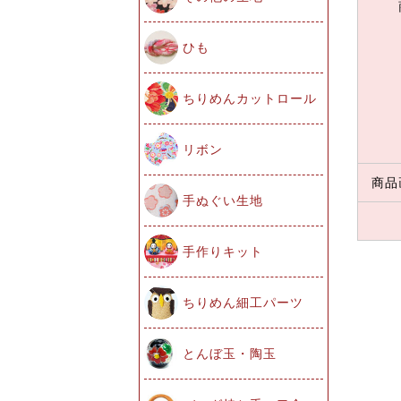
ひも
ちりめんカットロール
リボン
商品
手ぬぐい生地
手作りキット
ちりめん細工パーツ
とんぼ玉・陶玉