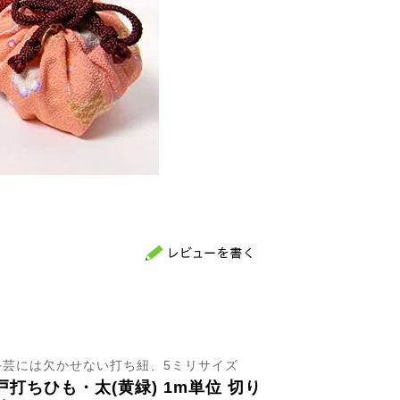
手芸には欠かせない打ち紐、5ミリサイズ
戸打ちひも・太(黄緑) 1m単位 切り