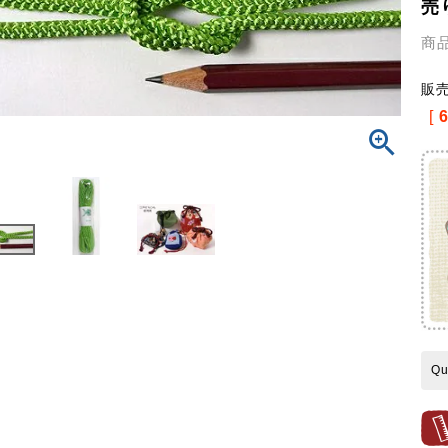
売
商
販
[
Qu