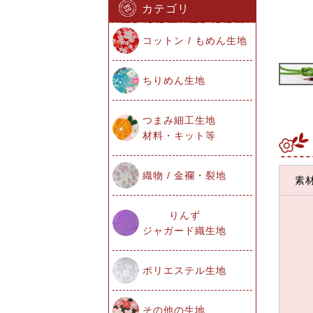
カテゴリ
コットン / もめん生地
ちりめん生地
つまみ細工生地
材料・キット等
織物 / 金襴・裂地
素
りんず
ジャガード織生地
ポリエステル生地
その他の生地