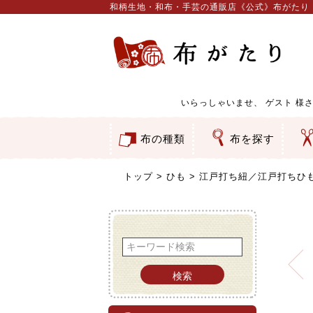
和柄生地・和布・手芸の通販店《公式》布がたり
いらっしゃいませ、
ゲスト
様さ
布の種類
布を探す
和柄生地
コットン／もめん生地
ちりめん生地
織物 金襴・裂地
りんず・ジャガード織生地
ポリエステル生地
服地
その他の生地
ちりめんカットロール
リボン
素材から探す
色から探す
柄から探す
テイストから探す
用途から探す
ち
刺
つ
動
ウ
バ
ア
押
カ
水
御
そ
トップ
ひも
江戸打ち紐／江戸打ちひ
検索