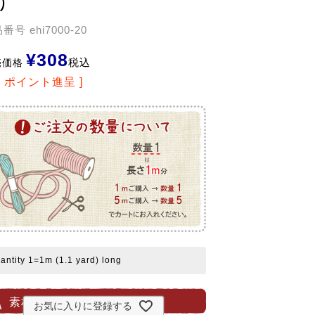
り
品番号
ehi7000-20
¥
308
税込
売価格
6
ポイント進呈 ]
antity 1=1m (1.1 yard) long
素材・サイズ等
お気に入りに登録する