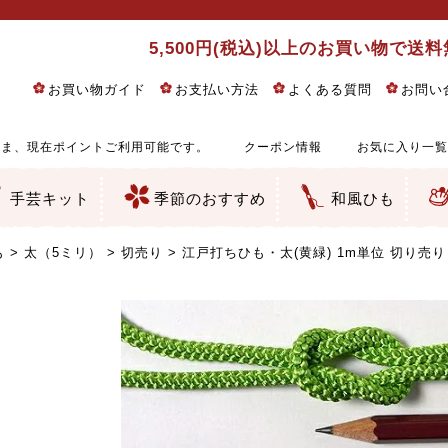
5,500円(税込)以上のお買い物で送
お買い物ガイド
お支払い方法
よくある質問
お問い
ま、現在ポイントご利用可能です。
クーポン情報
お気に入り一覧
手芸キット
季節のおすすめ
和風ひも
りめん細工・ちりめん手芸
し子・こぎん刺し
るし飾り・ひな祭り・端午の節句
物・干支
ェディング
ッグ・ポーチ・袋物
クセサリー・キーホルダー・根付類
絵・木目込み・手まり
ルトナージュ
引手芸
朱印帳
の他
和風花柄
モダン和風花柄
伝統柄
かすり柄
動物柄
縞・チェック・水玉など
その他の和風柄
洋風柄
グラデーション・ぼかし
無地・無地調
無地・手染めあづみ野木綿
ガーゼ生地
綿レース生地
つまみ細工向き
手ぬぐい
手芸用ちりめん
手芸用一越ちりめん
洗えるちりめん／ポリちりめん
正絹ちりめん／シルク
木綿ちりめん
オリジナル商品
西陣織 金襴・どんす類
西陣織 裂地・帯地
和柄りんず（綸子）生地・レーヨン
無地りんず（綸子）生地・レーヨン
ジャガード織
柄もの
無地・地模様
つまみ細工用カット済み生地
リネン／麻混生地
印伝調生地
たたみテープ／畳のへり
シルク生地
裏地
キュプラ・チュール
ゆかた・じんべい向き生地
つまみ細工生地・材料・キット等
七五三に～お子さまの着物向き生地
干支・正月手芸
つるしびな・つるし飾り
ひな祭り手作りキット
端午の節句手作りキット
鬼滅の刃・呪術廻戦特集
京都ちりめん手芸工房より・西端和美先生特集
コットン／木綿素材（混紡含む）
ポリエステル素材（混紡含む）
レーヨン素材
シルク素材
麻／リネン（混紡含む）
本掲載生地
赤・ピンク
黄色・オレンジ
茶・ベージュ
緑
青・紺
紫
白・アイボリー
黒・グレイ
金・銀
多色使い
リバーシブル
さくら柄
梅柄
和風花柄
洋テイスト花柄
植物柄
伝統柄・古典柄
飛鳥・奈良文様
かすり柄
動物柄
縞・ストライプ
水玉・ドット
チェック・格子
小紋柄
無地
古典的
かわいい
華やか
モダン
レトロ
ベーシック
しぶい
男柄
おしゃれ
なごみ
洋テイスト
つまみ細工
ゆかた・じんべい
子供の着物
ベビー袴&上着セット
よさこい・舞台衣装
お祭り着
さむえ
エプロン・ホームウェア
ブラウス・シャツ・ワンピース
古ぶくさ
バッグ・ポーチ
インテリア
マスク
ひな祭りちりめんキット
縁起物(ふくろう、まり、瓢箪
髪飾り・アクセサリー
根付・ストラップ・キーホ
巾着・がま口等
タペストリー
人形・動物
干支
その他
ふきん
コースター・ランチョンマ
バッグ・ポーチ類
その他
刺し子布（布のみ）
刺し子糸
つるしびな・つるし飾り
ひな祭り
端午の節句
動物
干支
リングピロー
ウェディングベア・ウエル
アクセサリー
ウェルカムボード
バッグ類
ポーチ類
ペンケース・メガネケース
コインケース
その他のケース・袋物
アクセサリー・髪飾り
キーホルダー・根付・スト
押絵
木目込み
手まり
たたみへり・たたみシート
ドールチャーム
編み物
刺しゅう
タペストリー
ビーズ手芸
布ぞうり
クリスマス・ハロウィン
その他のキット
夏休み手作り特集
ちりめん・木綿丸ひも
江戸打ちひも
人五・人八紐
メタリックヤーン／ひも
その他のひも
も
太（5ミリ）
切売り
江戸打ちひも・太(黄緑) 1m単位 切り売り