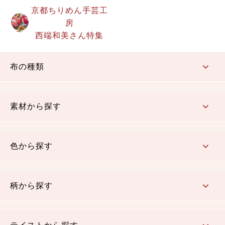
京都ちりめん手芸工
房
西端和美さん特集
布の種類
コットン／もめん生地
ちりめん生地
織物 金襴・裂地
りんず・ジャガード織生地
ポリエステル生地
その他の生地
ちりめんカットロール
リボン
素材から探す
コットン／木綿素材（混紡含む）
ポリエステル素材（混紡含む）
レーヨン素材
シルク素材
麻／リネン（混紡含む）
本掲載生地
色から探す
赤・ピンク
黄色・オレンジ
茶・ベージュ
緑
青・紺
紫
白・アイボリー
黒・グレイ
金・銀
多色使い
リバーシブル
柄から探す
さくら柄
梅柄
和風花柄
洋テイスト花柄
植物柄
伝統柄・古典柄
飛鳥・奈良文様
かすり柄
動物柄
縞・ストライプ
水玉・ドット
チェック・格子
小紋柄
無地