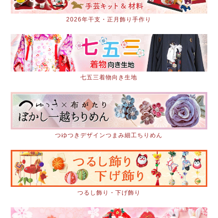
2026年干支・正月飾り手作り
七五三着物向き生地
つゆつきデザインつまみ細工ちりめん
つるし飾り・下げ飾り