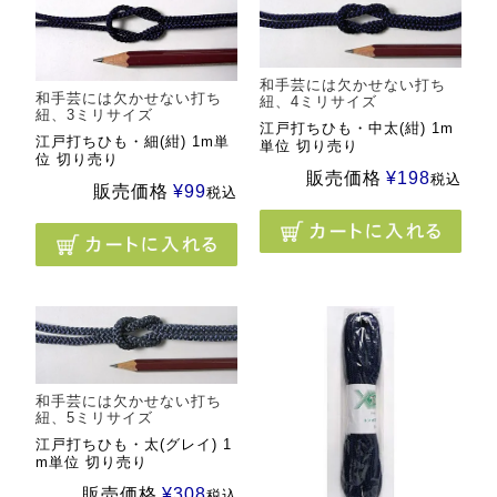
和手芸には欠かせない打ち
和手芸には欠かせない打ち
紐、4ミリサイズ
紐、3ミリサイズ
江戸打ちひも・中太(紺) 1m
江戸打ちひも・細(紺) 1m単
単位 切り売り
位 切り売り
販売価格
¥
198
税込
販売価格
¥
99
税込
和手芸には欠かせない打ち
紐、5ミリサイズ
江戸打ちひも・太(グレイ) 1
m単位 切り売り
販売価格
¥
308
税込