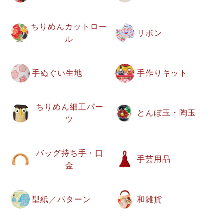
ちりめんカットロー
リボン
ル
手ぬぐい生地
手作りキット
ちりめん細工パー
とんぼ玉・陶玉
ツ
バッグ持ち手・口
手芸用品
金
型紙／パターン
和雑貨