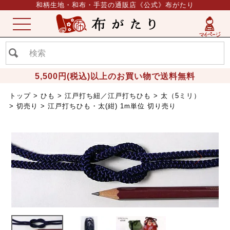
和柄生地・和布・手芸の通販店《公式》布がたり
ME
NU
5,500円(税込)以上のお買い物で送料無料
トップ
ひも
江戸打ち紐／江戸打ちひも
太（5ミリ）
切売り
江戸打ちひも・太(紺) 1m単位 切り売り