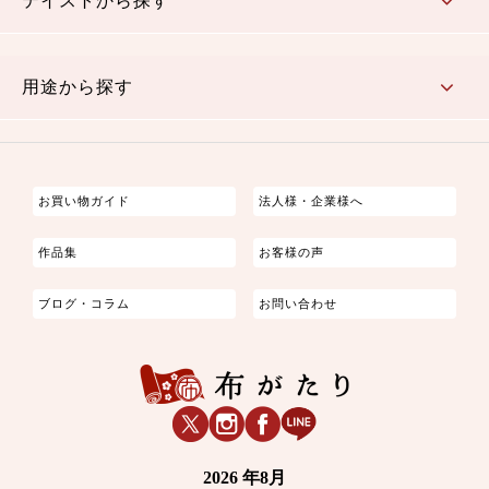
テイストから探す
古典的
かわいい
華やか
モダン
レトロ
ベーシック
しぶい
男柄
おしゃれ
なごみ
洋テイスト
用途から探す
つまみ細工
ゆかた・じんべい
子供の着物
よさこい・舞台衣装
お祭り着
さむえ
エプロン・ホームウェア
ブラウス・シャツ・ワンピース
古ぶくさ
バッグ・ポーチ
インテリア
マスク
お買い物ガイド
法人様・企業様へ
作品集
お客様の声
ブログ・コラム
お問い合わせ