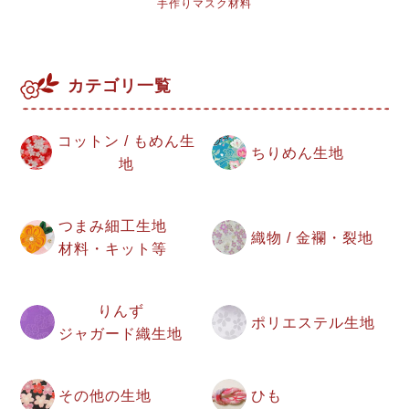
手作りマスク材料
カテゴリ一覧
コットン / もめん生
ちりめん生地
地
つまみ細工生地
織物 / 金襴・裂地
材料・キット等
りんず
ポリエステル生地
ジャガード織生地
その他の生地
ひも