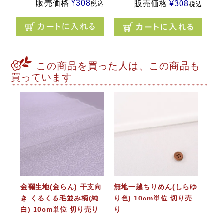
販売価格
¥
308
販売価格
¥
308
税込
税込
この商品を買った人は、この商品も
買っています
金襴生地(金らん) 干支向
無地一越ちりめん(しらゆ
き くるくる毛並み柄(純
り色) 10cm単位 切り売
白) 10cm単位 切り売り
り